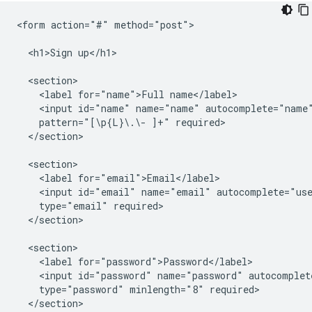
<form action="#" method="post">

  <h1>Sign up</h1>

  <section>

    <label for="name">Full name</label>

    <input id="name" name="name" autocomplete="name"
    pattern="[\p{L}\.\- ]+" required>

  </section>

  <section>

    <label for="email">Email</label>

    <input id="email" name="email" autocomplete="use
    type="email" required>

  </section>

  <section>

    <label for="password">Password</label>

    <input id="password" name="password" autocomplete
    type="password" minlength="8" required>

  </section>
