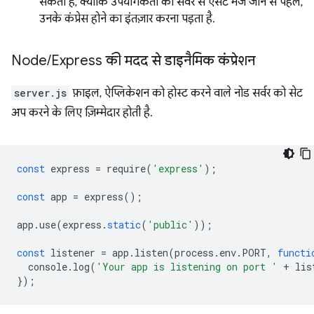
सकता है, क्योंकि उपयोगकर्ता को सर्वर से ऐसेट भेजे जाने से पहले,
उनके कंप्रेस होने का इंतज़ार करना पड़ता है.
Node
/
Express की मदद से डाइनैमिक कंप्रेशन
server.js
फ़ाइल, ऐप्लिकेशन को होस्ट करने वाले नोड सर्वर को सेट
अप करने के लिए ज़िम्मेदार होती है.
const
express
=
require
(
'express'
);
const
app
=
express
();
app
.
use
(
express
.
static
(
'public'
));
const
listener
=
app
.
listen
(
process
.
env
.
PORT
,
functi
console
.
log
(
'Your app is listening on port '
+
lis
});