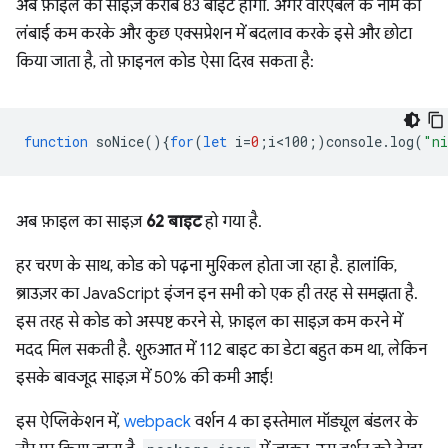
अब फ़ाइल का साइज़ करीब 83 बाइट होगा. अगर वैरिएबल के नाम की
लंबाई कम करके और कुछ एक्सप्रेशन में बदलाव करके इसे और छोटा
किया जाता है, तो फ़ाइनल कोड ऐसा दिख सकता है:
function
soNice
(){
for
(
let
i
=
0
;
i<100
;)
console
.
log
(
"ni
अब फ़ाइल का साइज़
62 बाइट
हो गया है.
हर चरण के साथ, कोड को पढ़ना मुश्किल होता जा रहा है. हालांकि,
ब्राउज़र का JavaScript इंजन इन सभी को एक ही तरह से समझता है.
इस तरह से कोड को अस्पष्ट करने से, फ़ाइल का साइज़ कम करने में
मदद मिल सकती है. शुरुआत में 112 बाइट का डेटा बहुत कम था, लेकिन
इसके बावजूद साइज़ में 50% की कमी आई!
इस ऐप्लिकेशन में,
webpack
वर्शन 4 का इस्तेमाल मॉड्यूल बंडलर के