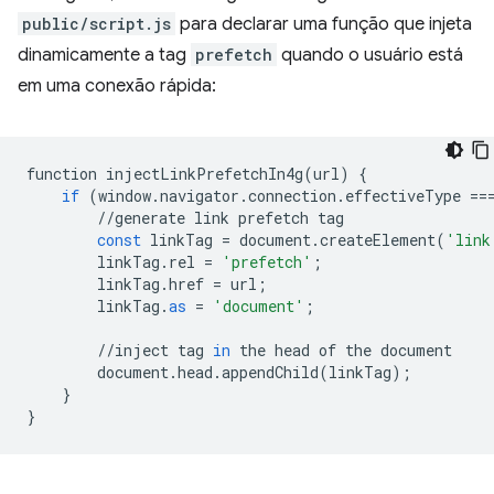
public/script.js
para declarar uma função que injeta
dinamicamente a tag
prefetch
quando o usuário está
em uma conexão rápida:
function
injectLinkPrefetchIn4g
(
url
)
{
if
(
window
.
navigator
.
connection
.
effectiveType
==
//
generate
link
prefetch
tag
const
linkTag
=
document
.
createElement
(
'link
linkTag
.
rel
=
'prefetch'
;
linkTag
.
href
=
url
;
linkTag
.
as
=
'document'
;
//
inject
tag
in
the
head
of
the
document
document
.
head
.
appendChild
(
linkTag
);
}
}