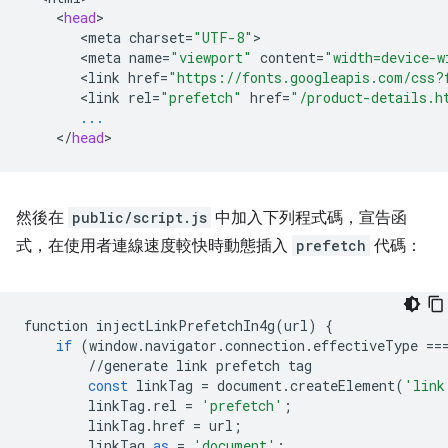
<
head
<
meta
charset
=
"UTF-8"
<
meta
name
=
"viewport"
content
=
"width=device-w
<
link
href
=
"https://fonts.googleapis.com/css?
<
link
rel
=
"prefetch"
href
=
"/product-details.h
...
<
/
head
然後在
public/script.js
中加入下列程式碼，宣告函
式，在使用者連線速度較快時動態插入
prefetch
代碼：
function
injectLinkPrefetchIn4g
(
url
)
{
if
(
window
.
navigator
.
connection
.
effectiveType
==
//
generate
link
prefetch
tag
const
linkTag
=
document
.
createElement
(
'link
linkTag
.
rel
=
'prefetch'
;
linkTag
.
href
=
url
;
linkTag
.
as
=
'document'
;