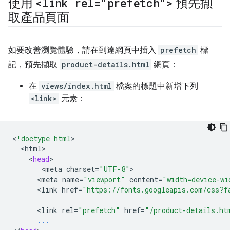
使用
<link rel="prefetch">
預先擷
取產品頁面
如要改善瀏覽體驗，請在到達網頁中插入
prefetch
標
記，預先擷取
product-details.html
網頁：
在
views/index.html
檔案的標題中新增下列
<link>
元素：
<
!doctype html
<
html
<
head
<
meta
charset
=
"UTF-8"
<
meta
name
=
"viewport"
content
=
"width=device-wi
<
link
href
=
"https://fonts.googleapis.com/css?f
<
link
rel
=
"prefetch"
href
=
"/product-details.ht
...