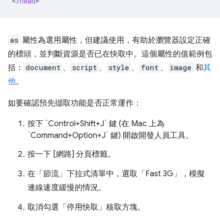
<
/
head
as
屬性為選用屬性，但建議使用，有助於瀏覽器設定正確
的標頭，並判斷資源是否已在快取中。這個屬性的值範例包
括：
document
、
script
、
style
、
font
、
image
和
其
他
。
如要確認預先擷取功能是否正常運作：
按下 `Control+Shift+J` 鍵 (在 Mac 上為
`Command+Option+J` 鍵) 開啟開發人員工具。
按一下
[網路] 分頁標籤。
在「節流」
下拉式清單中，選取「Fast 3G」
，模擬
連線速度緩慢的情況。
取消勾選「停用快取」核取方塊。