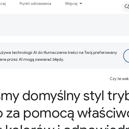
ęcej
Punkt odniesienia
Więcej
żywa technologii AI do tłumaczenia treści na Twój preferowany
ne przez AI mogą zawierać błędy.
Czy te ws
śmy domyślny styl try
 za pomocą właściw