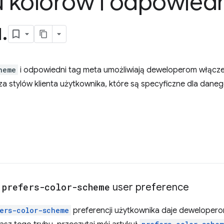
 kolorów i odpowied
u
.
heme
i odpowiedni tag meta umożliwiają deweloperom włącze
a stylów klienta użytkownika, które są specyficzne dla dane
a
prefers-color-scheme
user preference
ers-color-scheme
preferencji użytkownika daje dewelopero