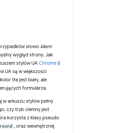
ci przypadków słowo
klient
yślny wygląd strony. Jak
rkuszem stylów UA
Chrome
(i
lów UA są w większości
olor tła jest biały, ale
terujących formularza.
aj w arkuszu stylów pełny
o, czy tryb ciemny jest
óra korzysta z klasy pseudo
round
, oraz wewnętrznej