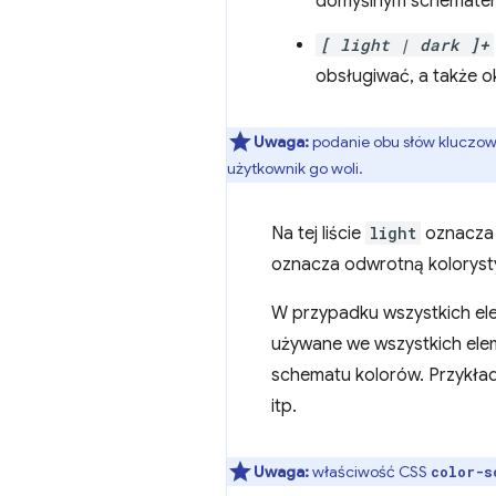
domyślnym schematem 
[ light | dark ]+
obsługiwać, a także o
Uwaga:
podanie obu słów kluczowy
użytkownik go woli.
Na tej liście
light
oznacza j
oznacza odwrotną kolorystyk
W przypadku wszystkich e
używane we wszystkich ele
schematu kolorów. Przykłady
itp.
Uwaga:
właściwość CSS
color-s