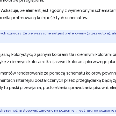
kolorów przeglądarki.
Wskazuje, że element jest zgodny z wymienionymi schematami
kreśla preferowaną kolejność tych schematów.
ch oznacza, że pierwszy schemat jest preferowany (przez autora), ale d
asną kolorystykę z jasnymi kolorami tła i ciemnymi kolorami 
ę z ciemnymi kolorami tła i jasnymi kolorami pierwszego pla
lementów renderowanie za pomocą schematu kolorów powinn
mentach interfejsu dostarczanych przez przeglądarkę będą 
 to paski przewijania, podkreślenia sprawdzania pisowni, el
można stosować zarówno na poziomie
, jak i na poziom
cheme
:root