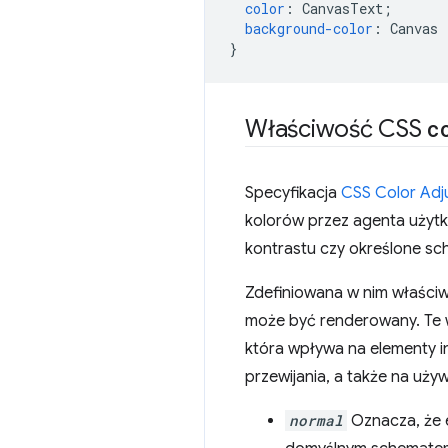
color
:
CanvasText
;
background-color
:
Canvas
}
Właściwość CSS
c
Specyfikacja
CSS Color Adj
kolorów przez agenta użytko
kontrastu czy określone sc
Zdefiniowana w nim właśc
może być renderowany. Te w
która wpływa na elementy in
przewijania, a także na uż
normal
Oznacza, że 