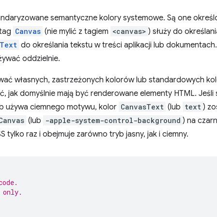
tandaryzowane semantyczne kolory systemowe. Są one okreś
 tag
Canvas
(nie mylić z tagiem
<canvas>
) służy do określania
Text
do określania tekstu w treści aplikacji lub dokumentach
używać oddzielnie.
wać własnych, zastrzeżonych kolorów lub standardowych ko
ć, jak domyślnie mają być renderowane elementy HTML. Jeśli 
lub używa ciemnego motywu, kolor
CanvasText
(lub
text
) z
Canvas
(lub
-apple-system-control-background
) na czar
S tylko raz i obejmuje zarówno tryb jasny, jak i ciemny.
code.
 only.