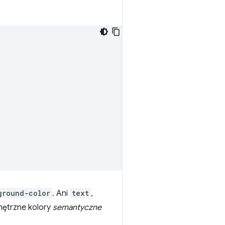
ground-color
. Ani
text
,
nętrzne kolory
semantyczne