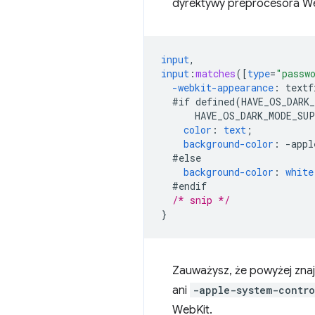
dyrektywy preprocesora W
input
,
input
:
matches
([
type
=
"passw
-webkit-
appearance
:
textf
#if
defined(HAVE_OS_DARK
HAVE_OS_DARK_MODE_SU
color
:
text
;
background-color
:
-
appl
#else
background-color
:
white
#endif
/* snip */
}
Zauważysz, że powyżej znaj
ani
-apple-system-contr
WebKit.