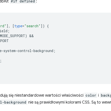
ebKit
#if defined
:
ord"
],
[
type
=
"search"
])
{
ield
;
_MODE_SUPPORT)
PPORT
e-system-control-background
;
;
dują się niestandardowe wartości właściwości
color
i
back
ol-background
nie są prawidłowymi kolorami CSS. Są to wew