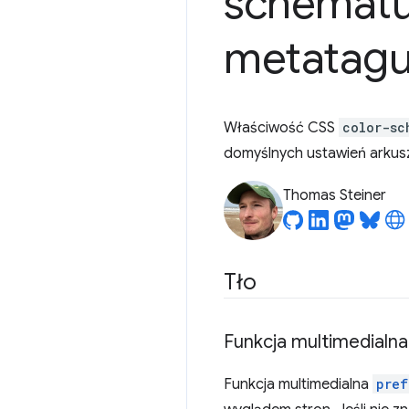
schematu
metatag
Właściwość CSS
color-sc
domyślnych ustawień arkusz
Thomas Steiner
Tło
Funkcja multimedialn
Funkcja multimedialna
pref