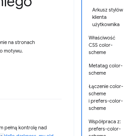
niego
Arkusz stylów
klienta
użytkownika
Właściwość
nie na stronach
CSS color-
go motywu.
scheme
Metatag color-
scheme
Łączenie color-
scheme
i prefers-color-
scheme
Współpraca z:
m pełną kontrolę nad
prefers-color-