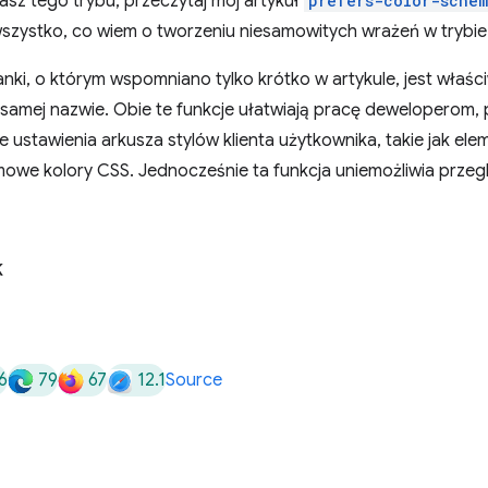
nasz tego trybu, przeczytaj mój artykuł
prefers-color-sche
wszystko, co wiem o tworzeniu niesamowitych wrażeń w trybi
ki, o którym wspomniano tylko krótko w artykule, jest właś
j samej nazwie. Obie te funkcje ułatwiają pracę deweloperom,
 ustawienia arkusza stylów klienta użytkownika, takie jak ele
emowe kolory CSS. Jednocześnie ta funkcja uniemożliwia prz
k
6
79
67
12.1
Source