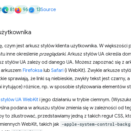
1
81
96
13
Source
 użytkownika
ię, czym jest arkusz stylów klienta użytkownika. W większoś
tu inne określenie
przeglądarki
. Arkusz stylów UA określa dom
sz stylów UA zależy od danego UA. Możesz zapoznać się z a
z arkuszem
Firefoksa
lub
Safari
(i WebKit). Zwykle arkusze sty
 sprawiają, że linki są niebieskie, zwykły tekst jest czarny, a k
mi irytujące) różnice, np. w sposobie stylizowania elementów s
 stylów UA WebKit
i jego działaniu w trybie ciemnym. (Wyszuk
ślna podana w arkuszu stylów zmienia się w zależności od teg
y to zilustrować, przedstawiamy jedną z takich reguł CSS, kt
miennych WebKit, takich jak
-apple-system-control-backg