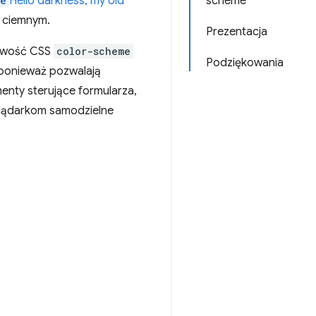
me
Hello darkness, my old
scheme
e ciemnym.
Prezentacja
ciwość CSS
color-scheme
Podziękowania
 ponieważ pozwalają
menty sterujące formularza,
eglądarkom samodzielne