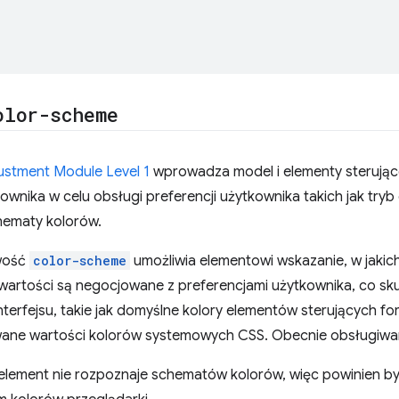
olor-scheme
ustment Module Level 1
wprowadza model i elementy sterując
wnika w celu obsługi preferencji użytkownika takich jak try
hematy kolorów.
iwość
color-scheme
umożliwia elementowi wskazanie, w jaki
artości są negocjowane z preferencjami użytkownika, co sku
terfejsu, takie jak domyślne kolory elementów sterujących fo
ywane wartości kolorów systemowych CSS. Obecnie obsługiwan
element nie rozpoznaje schematów kolorów, więc powinien b