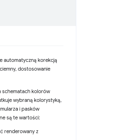
e automatyczną korekcją
b ciemny, dostosowanie
ch schematach kolorów
tkuje wybraną kolorystyką,
rmularza i pasków
e są te wartości:
yć renderowany z