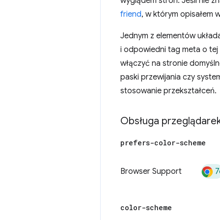
wyglądem stron. Jeśli nie z
friend
, w którym opisałem 
Jednym z elementów układan
i odpowiedni tag meta o te
włączyć na stronie domyślne
paski przewijania czy syst
stosowanie przekształceń.
Obsługa przeglądare
prefers-color-scheme
7
Browser Support
color-scheme