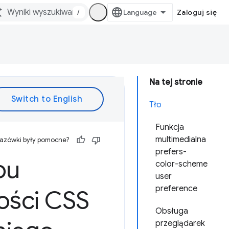
/
Zaloguj się
Na tej stronie
Tło
Funkcja
multimedialna
kazówki były pomocne?
prefers-
bu
color-scheme
user
preference
ości CSS
Obsługa
przeglądarek