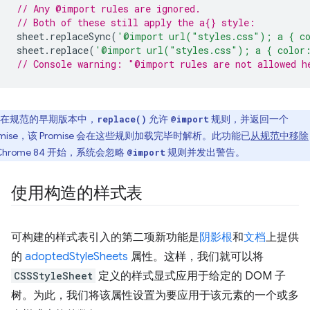
// Any @import rules are ignored.
// Both of these still apply the a{} style:
sheet
.
replaceSync
(
'@import url("styles.css"); a { c
sheet
.
replace
(
'@import url("styles.css"); a { color
// Console warning: "@import rules are not allowed h
在规范的早期版本中，
允许
规则，并返回一个
replace()
@import
omise，该 Promise 会在这些规则加载完毕时解析。此功能已
从规范中移除
Chrome 84 开始，系统会忽略
规则并发出警告。
@import
使用构造的样式表
可构建的样式表引入的第二项新功能是
阴影根
和
文档
上提供
的
adoptedStyleSheets
属性。这样，我们就可以将
CSSStyleSheet
定义的样式显式应用于给定的 DOM 子
树。为此，我们将该属性设置为要应用于该元素的一个或多