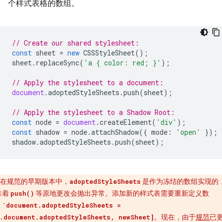
个样式表格的数组。
// Create our shared stylesheet:
const
sheet
=
new
CSSStyleSheet
();
sheet
.
replaceSync
(
'a { color: red; }'
);
// Apply the stylesheet to a document:
document
.
adoptedStyleSheets
.
push
(
sheet
);
// Apply the stylesheet to a Shadow Root:
const
node
=
document
.
createElement
(
'div'
);
const
shadow
=
node
.
attachShadow
({
mode
:
'open'
});
shadow
.
adoptedStyleSheets
.
push
(
sheet
);
在规范的早期版本中，
是作为冻结的数组实现的
adoptedStyleSheets
味着
等原地更改会抛出异常。添加新的样式表需要重新定义数
push()
：
`document.adoptedStyleSheets =
。现在，由于
规范
已
.document.adoptedStyleSheets, newSheet]