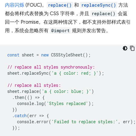
内容闪烁
(FOUC)。
replace()
和
replaceSync()
方法
都会将样式表替换为 CSS 字符串，并且
replace()
会返
回一个 Promise。在这两种情况下，都不支持外部样式表引
用，系统会忽略所有
@import
规则并发出警告。
const
sheet
=
new
CSSStyleSheet
();
// replace all styles synchronously:
sheet
.
replaceSync
(
'a { color: red; }'
);
// replace all styles:
sheet
.
replace
(
'a { color: blue; }'
)
.
then
(()
=
>
{
console
.
log
(
'Styles replaced'
);
})
.
catch
(
err
=
>
{
console
.
error
(
'Failed to replace styles:'
,
err
);
});