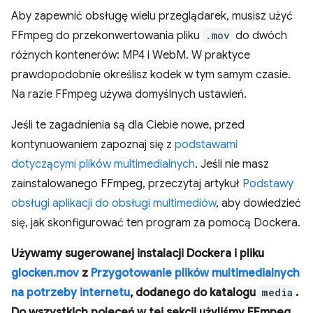
Aby zapewnić obsługę wielu przeglądarek, musisz użyć
FFmpeg do przekonwertowania pliku
.mov
do dwóch
różnych kontenerów: MP4 i WebM. W praktyce
prawdopodobnie określisz kodek w tym samym czasie.
Na razie FFmpeg używa domyślnych ustawień.
Jeśli te zagadnienia są dla Ciebie nowe, przed
kontynuowaniem zapoznaj się z
podstawami
dotyczącymi plików multimedialnych
. Jeśli nie masz
zainstalowanego FFmpeg, przeczytaj artykuł
Podstawy
obsługi aplikacji do obsługi multimediów
, aby dowiedzieć
się, jak skonfigurować ten program za pomocą Dockera.
Używamy sugerowanej instalacji Dockera i pliku
glocken.mov
z
Przygotowanie plików multimedialnych
na potrzeby internetu
, dodanego do katalogu
media
.
Do wszystkich poleceń w tej sekcji użyliśmy FFmpeg