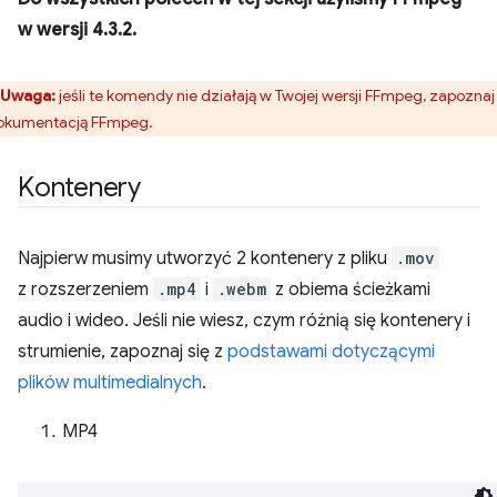
w wersji 4.3.2.
Uwaga:
jeśli te komendy nie działają w Twojej wersji FFmpeg, zapoznaj 
okumentacją FFmpeg.
Kontenery
Najpierw musimy utworzyć 2 kontenery z pliku
.mov
z rozszerzeniem
.mp4
i
.webm
z obiema ścieżkami
audio i wideo. Jeśli nie wiesz, czym różnią się kontenery i
strumienie, zapoznaj się z
podstawami dotyczącymi
plików multimedialnych
.
MP4