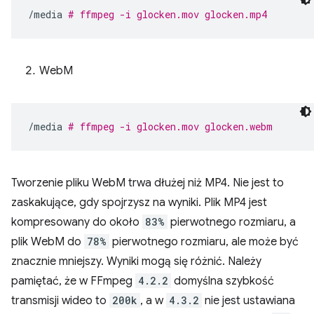
/media
# ffmpeg -i glocken.mov glocken.mp4
WebM
/media
# ffmpeg -i glocken.mov glocken.webm
Tworzenie pliku WebM trwa dłużej niż MP4. Nie jest to
zaskakujące, gdy spojrzysz na wyniki. Plik MP4 jest
kompresowany do około
83%
pierwotnego rozmiaru, a
plik WebM do
78%
pierwotnego rozmiaru, ale może być
znacznie mniejszy. Wyniki mogą się różnić. Należy
pamiętać, że w FFmpeg
4.2.2
domyślna szybkość
transmisji wideo to
200k
, a w
4.3.2
nie jest ustawiana