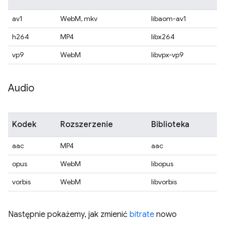
av1
WebM, mkv
libaom-av1
h264
MP4
libx264
vp9
WebM
libvpx-vp9
Audio
Kodek
Rozszerzenie
Biblioteka
aac
MP4
aac
opus
WebM
libopus
vorbis
WebM
libvorbis
Następnie pokażemy, jak zmienić
bitrate
nowo