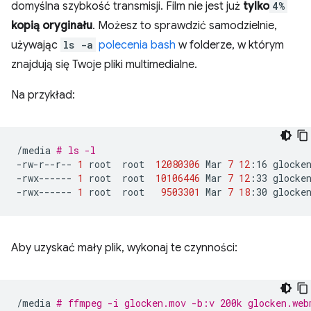
domyślna szybkość transmisji. Film nie jest już
tylko
4%
kopią oryginału
. Możesz to sprawdzić samodzielnie,
używając
ls -a
polecenia bash
w folderze, w którym
znajdują się Twoje pliki multimedialne.
Na przykład:
/media
# ls -l
-rw-r--r--
1
root
root
12080306
Mar
7
12
:16
glocken
-rwx------
1
root
root
10106446
Mar
7
12
:33
glocken
-rwx------
1
root
root
9503301
Mar
7
18
:30
Aby uzyskać mały plik, wykonaj te czynności:
/media
# ffmpeg -i glocken.mov -b:v 200k glocken.web