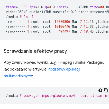
frame
=
300
fps
=
3
.6
q
=
0
.0
Lsize
=
483kB
time
=
00
:0
video:359kB
audio:117kB
subtitle:0kB
other
streams:0
/media
# ls -l
-rw-r--r--
1
root
root
12080306
Mar
7
12
:16
glocken
-rwx------
1
root
root
10106446
Mar
7
12
:33
glocken
-rwx------
1
root
root
494497
Mar
7
18
:45
Sprawdzanie efektów pracy
Aby zweryfikować wyniki, użyj FFmpeg i Shaka Packager,
jak pokazano w artykule
Podstawy aplikacji
multimedialnych
:
/media
# packager input=glocken.mp4 --dump_stream_in