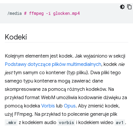
/media
# ffmpeg -i glocken.mp4
Kodeki
Kolejnym elementem jest kodek. Jak wyjaśniono w sekcji
Podstawy dotyczące plików multimedialnych
, kodek
nie
jest
tym samym co kontener (typ pliku). Dwa pliki tego
samego typu kontenera mogą zawierać dane
skompresowane za pomocą różnych kodeków. Na
przykład format WebM umożliwia kodowanie dźwięku za
pomocą kodeka
Vorbis
lub
Opus
. Aby zmienić kodek,
użyj FFmpeg. Na przykład to polecenie generuje plik
.mkv
z kodekiem audio
vorbis
i kodekiem wideo
av1
.