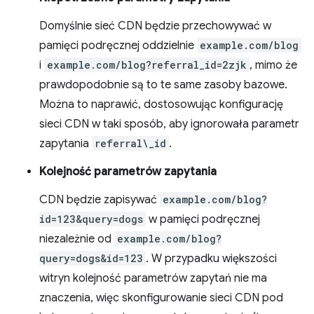
Domyślnie sieć CDN będzie przechowywać w
pamięci podręcznej oddzielnie
example.com/blog
i
example.com/blog?referral_id=2zjk
, mimo że
prawdopodobnie są to te same zasoby bazowe.
Można to naprawić, dostosowując konfigurację
sieci CDN w taki sposób, aby ignorowała parametr
zapytania
referral\_id
.
Kolejność parametrów zapytania
CDN będzie zapisywać
example.com/blog?
id=123&query=dogs
w pamięci podręcznej
niezależnie od
example.com/blog?
query=dogs&id=123
. W przypadku większości
witryn kolejność parametrów zapytań nie ma
znaczenia, więc skonfigurowanie sieci CDN pod