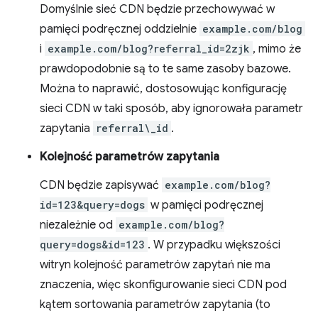
Domyślnie sieć CDN będzie przechowywać w
pamięci podręcznej oddzielnie
example.com/blog
i
example.com/blog?referral_id=2zjk
, mimo że
prawdopodobnie są to te same zasoby bazowe.
Można to naprawić, dostosowując konfigurację
sieci CDN w taki sposób, aby ignorowała parametr
zapytania
referral\_id
.
Kolejność parametrów zapytania
CDN będzie zapisywać
example.com/blog?
id=123&query=dogs
w pamięci podręcznej
niezależnie od
example.com/blog?
query=dogs&id=123
. W przypadku większości
witryn kolejność parametrów zapytań nie ma
znaczenia, więc skonfigurowanie sieci CDN pod
kątem sortowania parametrów zapytania (to