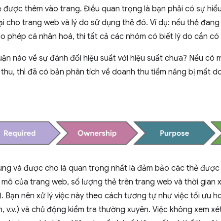
ẻ được thêm vào trang. Điều quan trọng là bạn phải có sự hiể
i cho trang web và lý do sử dụng thẻ đó. Ví dụ: nếu thẻ đang
o phép cá nhân hoá, thì tất cả các nhóm có biết lý do cần c
ận nào về sự đánh đổi hiệu suất với hiệu suất chưa? Nếu có m
 thu, thì đã có bản phân tích về doanh thu tiềm năng bị mất d
ng và được cho là quan trọng nhất là đảm bảo các thẻ được
mô của trang web, số lượng thẻ trên trang web và thời gian x
. Bạn nên xử lý việc này theo cách tương tự như việc tối ưu 
h, v.v.) và chủ động kiểm tra thường xuyên. Việc không xem xé