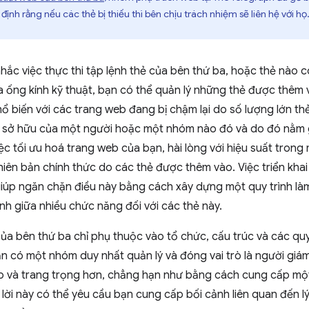
ịnh rằng nếu các thẻ bị thiếu thì bên chịu trách nhiệm sẽ liên hệ với họ
hắc việc thực thi tập lệnh thẻ của bên thứ ba, hoặc thẻ nào 
 ống kính kỹ thuật, bạn có thể quản lý những thẻ được thêm
ổ biến với các trang web đang bị chậm lại do số lượng lớn th
sở hữu của một người hoặc một nhóm nào đó và do đó nằm gi
ệc tối ưu hoá trang web của bạn, hài lòng với hiệu suất trong
hiên bản chính thức do các thẻ được thêm vào. Việc triển khai 
giúp ngăn chặn điều này bằng cách xây dựng một quy trình làm
ình giữa nhiều chức năng đối với các thẻ này.
a bên thứ ba chỉ phụ thuộc vào tổ chức, cấu trúc và các quy 
ạn có một nhóm duy nhất quản lý và đóng vai trò là người giám
ao và trang trọng hơn, chẳng hạn như bằng cách cung cấp mộ
 lời này có thể yêu cầu bạn cung cấp bối cảnh liên quan đến 