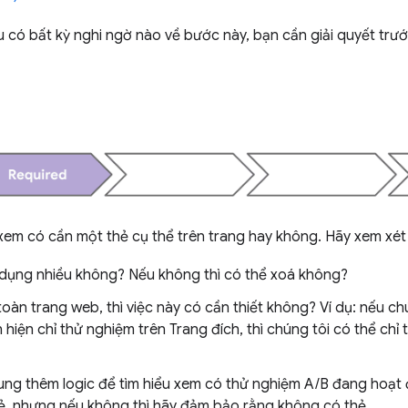
u có bất kỳ nghi ngờ nào về bước này, bạn cần giải quyết trướ
 xem có cần một thẻ cụ thể trên trang hay không. Hãy xem xét
dụng nhiều không? Nếu không thì có thể xoá không?
toàn trang web, thì việc này có cần thiết không? Ví dụ: nếu c
hiện chỉ thử nghiệm trên Trang đích, thì chúng tôi có thể chỉ t
ung thêm logic để tìm hiểu xem có thử nghiệm A/B đang hoạt
ẻ, nhưng nếu không thì hãy đảm bảo rằng không có thẻ.