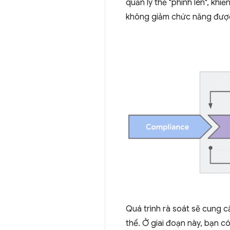
quản lý thẻ "phình lên", khi
không giảm chức năng được
Quá trình rà soát sẽ cung c
thể. Ở giai đoạn này, bạn có