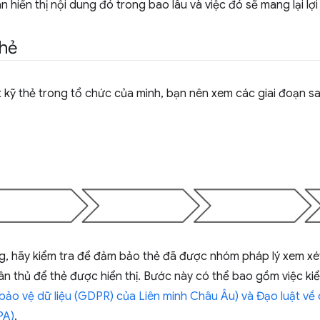
an hiển thị nội dung đó trong bao lâu và việc đó sẽ mang lại lợ
thẻ
 kỹ thẻ trong tổ chức của mình, bạn nên xem các giai đoạn s
ng, hãy kiểm tra để đảm bảo thẻ đã được nhóm pháp lý xem x
ân thủ để thẻ được hiển thị. Bước này có thể bao gồm việc ki
bảo vệ dữ liệu (GDPR) của Liên minh Châu Âu) và Đạo luật về 
PA)
.