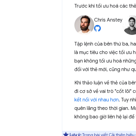
Trước khi tối ưu hoá các t
Chris Anstey
Tập lệnh của bên thứ ba, ha
là mục tiêu cho việc tối ưu
bạn không tối ưu hoá những
đối với thẻ mới, cũng như q
Khi thảo luận về thẻ của b
đi cơ sở về vai trò "cốt lõ
kết nối với nhau hơn
. Tuy n
quên lãng theo thời gian. 
không bao giờ liên hệ lại để
Lưu ý:
Trong bài viết
Cải thiện hiệu