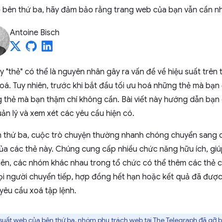
hẻ bên thứ ba, hãy đảm bảo rằng trang web của bạn vẫn cần nh
Antoine Bisch
y "thẻ" có thể là nguyên nhân gây ra vấn đề về hiệu suất trê
 hoá. Tuy nhiên, trước khi bắt đầu tối ưu hoá những thẻ mà b
 thẻ mà bạn thậm chí không cần. Bài viết này hướng dẫn bạn
uản lý và xem xét các yêu cầu hiện có.
ên thứ ba, cuộc trò chuyện thường nhanh chóng chuyển sang c
i" của các thẻ này. Chúng cung cấp nhiều chức năng hữu ích, g
hiên, các nhóm khác nhau trong tổ chức có thể thêm các thẻ 
Mọi người chuyển tiếp, hợp đồng hết hạn hoặc kết quả đã đư
 yêu cầu xoá tập lệnh.
 suất web của bên thứ ba
, nhóm phụ trách web tại The Telegraph đã gỡ 