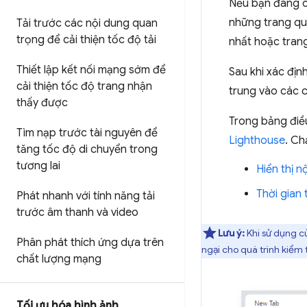
Nếu bạn đang c
những trang qua
Tải trước các nội dung quan
trọng để cải thiện tốc độ tải
nhất hoặc tran
Thiết lập kết nối mạng sớm để
Sau khi xác địn
cải thiện tốc độ trang nhận
trung vào các c
thấy được
Trong bảng điều
Tìm nạp trước tài nguyên để
Lighthouse
. Ch
tăng tốc độ di chuyển trong
tương lai
Hiển thị n
Thời gian 
Phát nhanh với tính năng tải
trước âm thanh và video
Lưu ý:
Khi sử dụng c
Phân phát thích ứng dựa trên
ngại cho quá trình kiểm 
chất lượng mạng
Tối ưu hóa hình ảnh