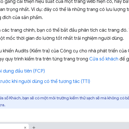
ố gắng cải thiện hiệu suất của một trang web hiện có, hãy b
n trọng nhất. Ví dụ: đây có thể là những trang có lưu lượng
g đích của sản phẩm.
h các trang chính, bạn có thể bắt đầu phân tích các trang đó. 
ột mốc thời gian đo lường tốt nhất trải nghiệm người dùng.
 khiển Audits (Kiểm tra) của Công cụ cho nhà phát triển của
ạy quy trình kiểm tra trên từng trang trong
Cửa sổ khách
để gh
ội dung đầu tiên (FCP)
trước khi người dùng có thể tương tác (TTI)
ửa sổ Khách, bạn sẽ có một môi trường kiểm thử sạch sẽ mà không có bấ
tra.