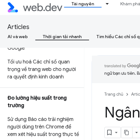
Tài nguyên
Khám ph
cải thiện Chỉ số quan trọng
chính của trang web
Quy trình làm việc của Các chỉ
Articles
số quan trọng về trang web
AI và web
Thời gian tải nhanh
Tìm hiểu Các chỉ số 
thông qua các công cụ của
Google
Tối ưu hoá Các chỉ số quan
trọng về trang web cho người
ngữ bạn ưu tiên. B
ra quyết định kinh doanh
Trang chủ
Arti
Đo lường hiệu suất trong
trường
Ngân 
Sử dụng Báo cáo trải nghiệm
người dùng trên Chrome để
xem xét hiệu suất trong thực tế