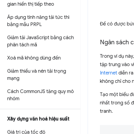
gian hiển thị tiếp theo
Áp dụng tính năng tải tức thì
Để có được bức
bằng mẫu PRPL
Giảm tải Java
Script bằng cách
Ngân sách c
phân tách mã
Trong ví dụ này
Xoá mã không dùng đến
tập trung vào v
Giảm thiểu và nén tải trọng
Internet
diễn ra
mạng
không chỉ cho n
Cách Common
JS tăng quy mô
Tạo một biểu đồ
nhóm
nhất trong số đ
tranh.
Xây dựng văn hoá hiệu suất
Giá trị của tốc độ