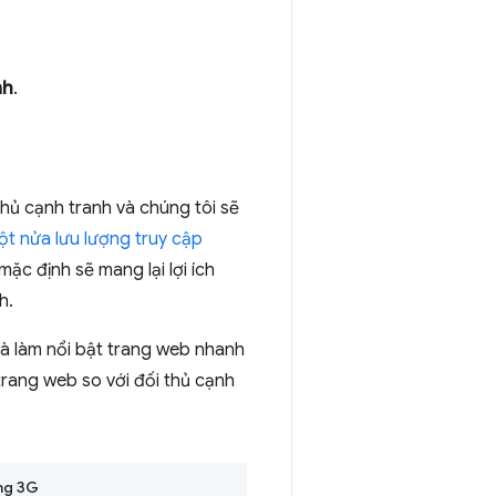
nh
.
thủ cạnh tranh và chúng tôi sẽ
ột nửa lưu lượng truy cập
ặc định sẽ mang lại lợi ích
h.
và làm nổi bật trang web nhanh
trang web so với đối thủ cạnh
ng 3G