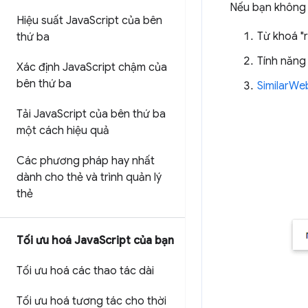
Nếu bạn không 
Hiệu suất Java
Script của bên
Từ khoá "
thứ ba
Tính năn
Xác định Java
Script chậm của
bên thứ ba
SimilarWe
Tải Java
Script của bên thứ ba
một cách hiệu quả
Các phương pháp hay nhất
dành cho thẻ và trình quản lý
thẻ
Tối ưu hoá Java
Script của bạn
Tối ưu hoá các thao tác dài
Tối ưu hoá tương tác cho thời