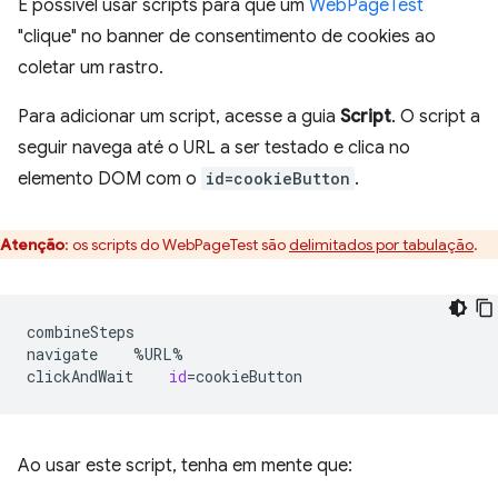
É possível usar scripts para que um
WebPageTest
"clique" no banner de consentimento de cookies ao
coletar um rastro.
Para adicionar um script, acesse a guia
Script
. O script a
seguir navega até o URL a ser testado e clica no
elemento DOM com o
id=cookieButton
.
Atenção
:
os scripts do WebPageTest são
delimitados por tabulação
.
combineSteps

navigate
%URL%

clickAndWait
id
=
Ao usar este script, tenha em mente que: