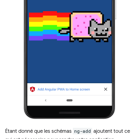
Étant donné que les schémas
ng-add
ajoutent tout ce