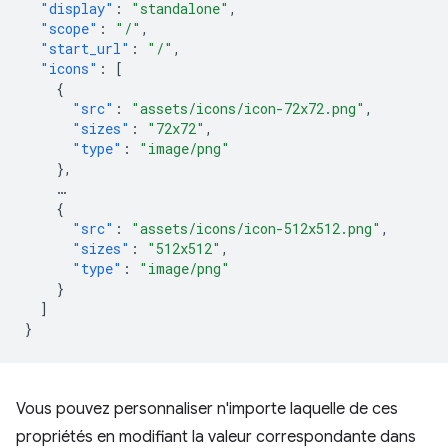
"display"
:
"standalone"
,
"scope"
:
"/"
,
"start_url"
:
"/"
,
"icons"
:
[
{
"src"
:
"assets/icons/icon-72x72.png"
,
"sizes"
:
"72x72"
,
"type"
:
"image/png"
},
…
{
"src"
:
"assets/icons/icon-512x512.png"
,
"sizes"
:
"512x512"
,
"type"
:
"image/png"
}
]
}
Vous pouvez personnaliser n'importe laquelle de ces
propriétés en modifiant la valeur correspondante dans