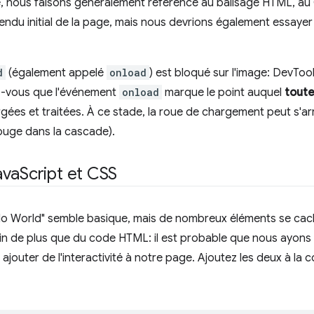
e, nous faisons généralement référence au balisage HTML, au 
endu initial de la page, mais nous devrions également essayer
d
(également appelé
onload
) est bloqué sur l'image: DevToo
z-vous que l'événement
onload
marque le point auquel
toute
rgées et traitées. À ce stade, la roue de chargement peut s'ar
rouge dans la cascade).
ava
Script et CSS
lo World" semble basique, mais de nombreux éléments se cach
n de plus que du code HTML: il est probable que nous ayons u
 ajouter de l'interactivité à notre page. Ajoutez les deux à la 