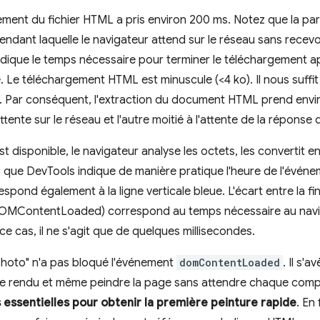
ent du fichier HTML a pris environ 200 ms. Notez que la part
endant laquelle le navigateur attend sur le réseau sans recevo
 indique le temps nécessaire pour terminer le téléchargement a
 Le téléchargement HTML est minuscule (<4 ko). Il nous suffit
t. Par conséquent, l'extraction du document HTML prend envir
tente sur le réseau et l'autre moitié à l'attente de la réponse 
disponible, le navigateur analyse les octets, les convertit en
 que DevTools indique de manière pratique l'heure de l'é
respond également à la ligne verticale bleue. L'écart entre la
e (DOMContentLoaded) correspond au temps nécessaire au nav
 cas, il ne s'agit que de quelques millisecondes.
hoto" n'a pas bloqué l'événement
domContentLoaded
. Il s'
de rendu et même peindre la page sans attendre chaque com
 essentielles pour obtenir la première peinture rapide
. En