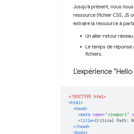
Jusqu'à présent, nous nous
ressource (fichier CSS, JS 
extraire la ressource à part
Un aller-retour réseau
Le temps de réponse d
fichiers.
L'expérience "Hello
<!DOCTYPE html>
<html>
<head>
<meta
name
=
"viewport"
<title>
Critical Path: N
</head>
<body>