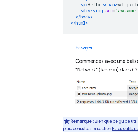
<p>
Hello 
<span>
web perf
<div><img
src
=
"awesome-
</body>
</html>
Essayer
Commencez avec une balise 
"Network" (Réseau) dans Ch
Remarque
: Bien que ce guide util
plus, consultez la section
Et les outils 