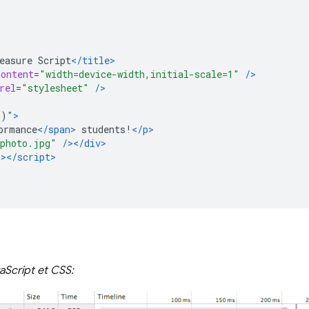
easure Script
</title>
content
=
"width=device-width,initial-scale=1"
/>
rel
=
"stylesheet"
/>
()
"
>
ormance
</span>
 students!
</p>
photo.jpg"
/></div>
"
></script>
aScript et CSS: