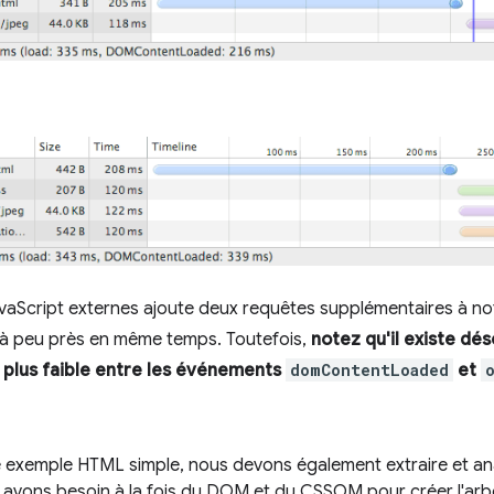
JavaScript externes ajoute deux requêtes supplémentaires à no
s à peu près en même temps. Toutefois,
notez qu'il existe dé
plus faible entre les événements
domContentLoaded
et
 exemple HTML simple, nous devons également extraire et anal
 avons besoin à la fois du DOM et du CSSOM pour créer l'ar