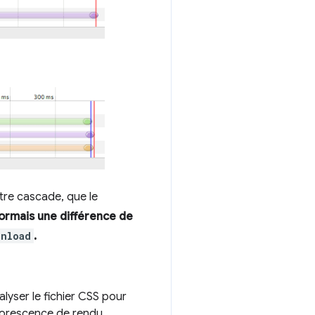
tre cascade, que le
sormais une différence de
onload
.
yser le fichier CSS pour
borescence de rendu.