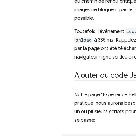
du chemin de rendu critiqu
images ne bloquent pas le r
possible.
Toutefois, l'événement
loa
onload
à 335 ms. Rappele
par la page ont été télécha
navigateur (ligne verticale 
Ajouter du code J
Notre page "Expérience Hel
pratique, nous aurons besoi
un ou plusieurs scripts pour
se passe: