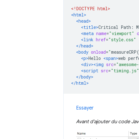
<!DOCTYPE html>
<html>
<head>
<title>
Critical Path: M
<meta
name
=
"viewport"
<link
href
=
"style.css"
</head>
<body
onload
=
"
measureCRP
<p>
Hello 
<span>
web perf
<div><img
src
=
"awesome-
<script
src
=
"timing.js
</body>
</html>
Essayer
Avant d'ajouter du code Jav