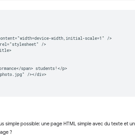
ontent="width=device-width,initial-scale=1" />

rel="stylesheet" />

tle>

ormance</span> students!</p>

photo.jpg" /></div>

us simple possible: une page HTML simple avec du texte et u
page ?