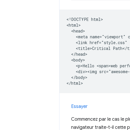
<!DOCTYPE html>

<html>

  <head>

    <meta name="viewport" c
    <link href="style.css" 
    <title>Critical Path</ti
  </head>

  <body>

    <p>Hello <span>web perf
    <div><img src="awesome-
  </body>

Essayer
Commencez par le cas le pl
navigateur traite-t-il cette 