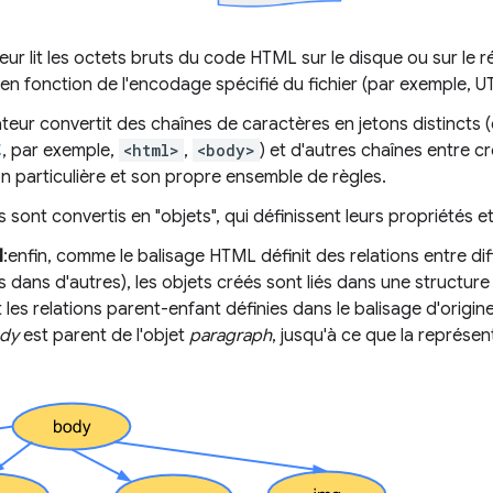
teur lit les octets bruts du code HTML sur le disque ou sur le ré
 en fonction de l'encodage spécifié du fichier (par exemple, U
ateur convertit des chaînes de caractères en jetons distincts
C
, par exemple,
<html>
,
<body>
) et d'autres chaînes entre 
ion particulière et son propre ensemble de règles.
s sont convertis en "objets", qui définissent leurs propriétés et
M
:enfin, comme le balisage HTML définit des relations entre dif
s dans d'autres), les objets créés sont liés dans une structu
les relations parent-enfant définies dans le balisage d'origine
dy
est parent de l'objet
paragraph
, jusqu'à ce que la représe