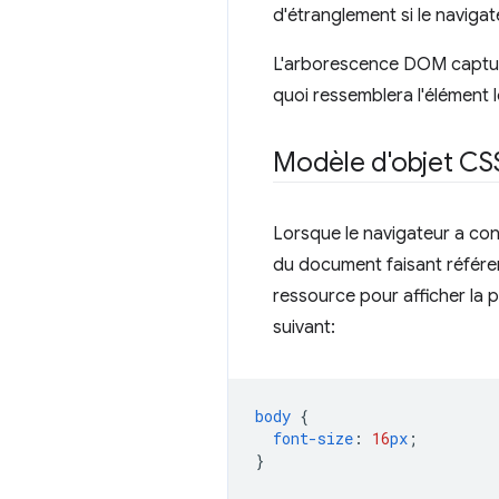
d'étranglement si le naviga
L'arborescence DOM capture 
quoi ressemblera l'élément l
Modèle d'objet C
Lorsque le navigateur a con
du document faisant référen
ressource pour afficher la 
suivant:
body
{
font-size
:
16
px
;
}