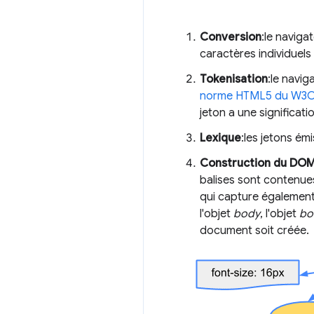
Conversion
:le naviga
caractères individuels
Tokenisation
:le navig
norme HTML5 du W3
jeton a une significat
Lexique
:les jetons émi
Construction du DO
balises sont contenue
qui capture également 
l'objet
body
, l'objet
bo
document soit créée.