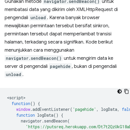
Gunakan metode
navigator.sendBeacon()
untuk
membatasi data yang dikirim oleh XMLHttpRequest di
pengendali
unload
. Karena banyak browser
mewajibkan permintaan tersebut bersifat sinkron,
permintaan tersebut dapat memperlambat transisi
halaman, terkadang secara signifikan. Kode berikut
menunjukkan cara menggunakan
navigator.sendBeacon()
untuk mengirim data ke
server di pengendali
pagehide
, bukan di pengendali
unload
.
<
script
function
()
{
window
.
addEventListener
(
'pagehide'
,
logData
,
fal
function
logData
()
{
navigator
.
sendBeacon
(
'https://putsreq.herokuapp.com/Dt7t2QzUkG18a