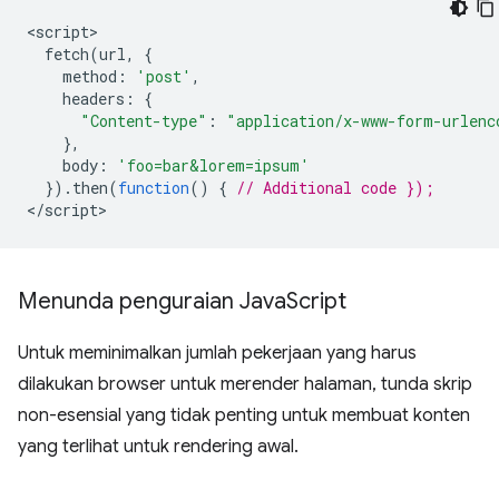
<
script
fetch
(
url
,
{
method
:
'post'
,
headers
:
{
"Content-type"
:
"application/x-www-form-urlenc
},
body
:
'foo=bar&lorem=ipsum'
}).
then
(
function
()
{
// Additional code });
<
/script
Menunda penguraian Java
Script
Untuk meminimalkan jumlah pekerjaan yang harus
dilakukan browser untuk merender halaman, tunda skrip
non-esensial yang tidak penting untuk membuat konten
yang terlihat untuk rendering awal.