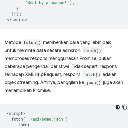
'Sent by a beacon!'
);
}
}();
<
/script
Metode
fetch()
memberikan cara yang lebih baik
untuk meminta data secara asinkron.
fetch()
memproses respons menggunakan Promise, bukan
beberapa pengendali peristiwa. Tidak seperti respons
terhadap XMLHttpRequest, respons
fetch()
adalah
objek streaming. Artinya, panggilan ke
json()
juga akan
menampilkan Promise.
<
script
fetch
(
'./api/some.json'
)
.
then
(