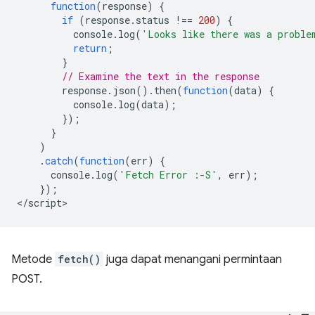
function
(
response
)
{
if
(
response
.
status
!==
200
)
{
console
.
log
(
'Looks like there was a proble
return
;
}
// Examine the text in the response
response
.
json
().
then
(
function
(
data
)
{
console
.
log
(
data
);
});
}
)
.
catch
(
function
(
err
)
{
console
.
log
(
'Fetch Error :-S'
,
err
);
});
<
/script
Metode
fetch()
juga dapat menangani permintaan
POST.