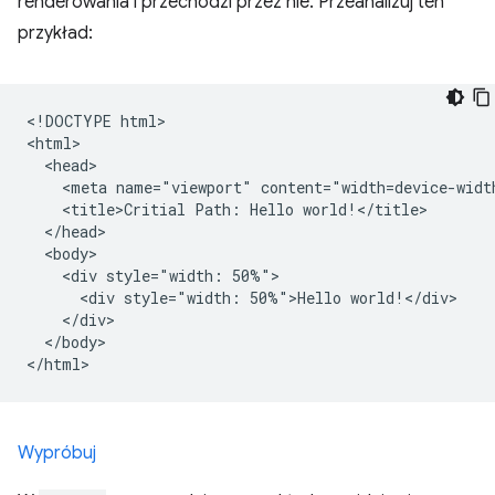
renderowania i przechodzi przez nie. Przeanalizuj ten
przykład:
<!DOCTYPE html>

<html>

  <head>

    <meta name="viewport" content="width=device-width
    <title>Critial Path: Hello world!</title>

  </head>

  <body>

    <div style="width: 50%">

      <div style="width: 50%">Hello world!</div>

    </div>

  </body>

Wypróbuj