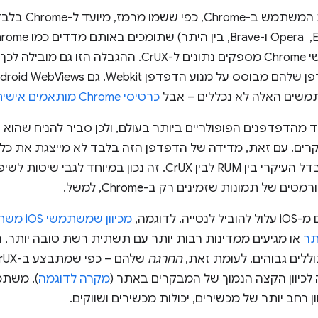
הדוח לגבי חווי
משים האלה לא נכללים – אבל
כרטיסי Chrome מותאמים אישית
וא אחד מהדפדפנים הפופולריים ביותר בעולם, ולכן סביר להניח שהוא 
ים. עם זאת, מדידה של הדפדפן הזה בלבד לא מייצגת את כל
להסביר את ההבדל העיקרי בין RUM לבין CrUX. זה נכון ב
. לדוגמה,
מכיוון 
תר
או מגיעים ממדינות רבות יותר עם תשתית רשת טובה יותר, ה
וללים גבוהים. לעומת זאת,
החרגה
לכיוון הקצה הנמוך של המבקרים באתר (
מקרה לדוגמה
רחב יותר של מכשירים, יכולות מכשירים ושווקים.