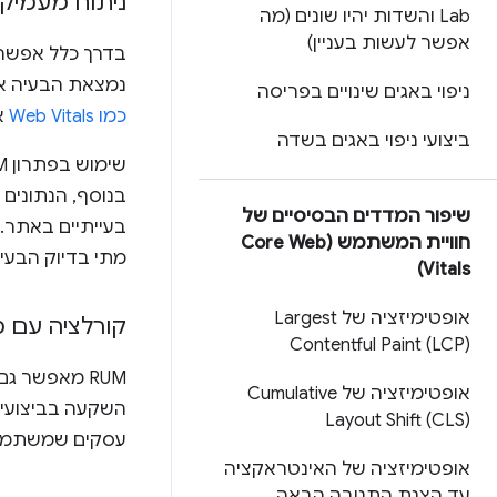
ניתוח מעמיק 
Lab והשדות יהיו שונים (מה
אפשר לעשות בעניין)
נמצאת הבעיה או מה הסיבה שלה. פת
ניפוי באגים שינויים בפריסה
כמו Web Vitals
א
ביצועי ניפוי באגים בשדה
שיפור המדדים הבסיסיים של
בעייתיים באתר.
חוויית המשתמש (Core Web
מתי בדיוק הבעיה ה
Vitals)
אופטימיזציה של Largest
קורלציה עם 
Contentful Paint (LCP)
RUM מאפשר ג
אופטימיזציה של Cumulative
השקעה בביצועים 
Layout Shift (CLS)
עסקים שמשתמשים
אופטימיזציה של האינטראקציה
עד הצגת התגובה הבאה