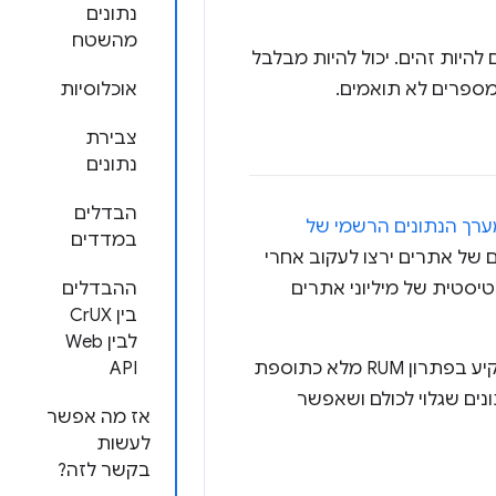
נתונים
מהשטח
להיות זהים. יכול להיות מבלבל
מספרים לא תואמים.
אוכלוסיות
צבירת
נתונים
הבדלים
רך הנתונים הרשמי של
במדדים
ם של אתרים ירצו לעקוב אחרי
מבחינה סטטיסטית של מיליוני אתרים
ההבדלים
בין CrUX
לבין Web
הנתונים מוצגים עם המספרים האלה, כדאי להשקיע בפתרון RUM מלא כתוספת
API
ונים שגלוי לכולם ושאפשר
אז מה אפשר
לעשות
בקשר לזה?