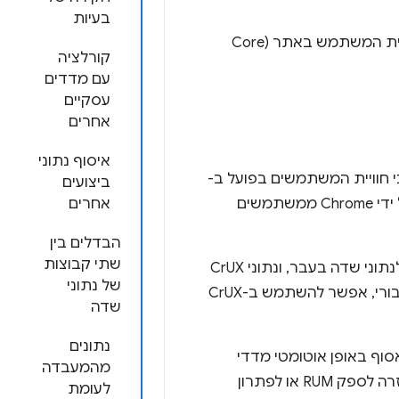
בעיות
הסיבות לכך שנתוני RUM יכולים להציג ערכים שונים של מדדי הליבה לבדיקת חוויית המשתמש באתר (Core
קורלציה
עם מדדים
עסקיים
אחרים
איסוף נתוני
 חוויית המשתמשים בפועל ב-
ביצועים
Chrome ביעדים פופולריים באינטרנט. הנתונים האלה נאספים באופן אוטומטי על ידי Chrome ממשתמשים
אחרים
הבדלים בין
שתי קבוצות
לכן, נתוני CrUX זמינים למיליונים של אתרים. לבעלי אתרים רבים לא הייתה גישה לנתוני שדה בעבר, ונתוני CrUX
של נתוני
אפשרו לאתרים רבים לראות את הערך שלהם בפעם הראשונה. כמערך נתונים ציבורי, אפשר להשתמש ב-CrUX
שדה
נתונים
 ל-CrUX, אבל במקום ש-Chrome יאסוף באופן אוטומטי מדדי
מהמעבדה
חוויית משתמש, הקוד נכלל באתרים כדי לבצע את האיסוף הזה ולשלוח אותו בחזרה לספק RUM או לפתרון
לעומת