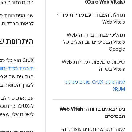
(Core Web Vitals)
ניתוח נתונים לצו
תחילת העבודה עם מדידת מדדי
שני הפתרונות מו
Web Vitals
לראות הבדלים. ב
תהליכי עבודה בדוח ה-Web
היתרונות ש
Vitals הבסיסיים עם הכלים של
Google
CrUX הוא כלי מצוין להצגת תצוגה עקבית של נתונים באתרים שונים, וכפי שהוא
שיטות מומלצות למדידת Web
תוכנית מדדי חוויית המ
Vitals בשדה
למה נתוני Cr
UX שונים מנתוני
לצורך השוואה בין
RUM?
עם זאת, כדי לב
ל-CrUX. 
ניפוי באגים בדוח ה-Web Vitals
לשלוח אליו שאי
הבסיסיים
למה ייתכן שהנתונים שצוותי ה-