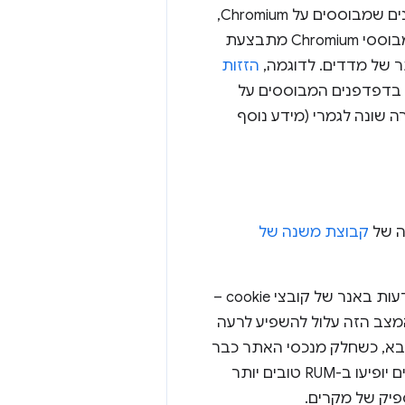
פתרונות RUM יכולים לקבל נתונים מדפדפנים שאינם Chrome, ובמיוחד מדפדפנים שמבוססים על Chromium,
שבהם לרוב מובנים אותם מדדים (כמו Core Web Vitals). גם בדפדפנים שאינם מבוססי Chromium מתבצעת
הזזות
 בדפדפנים המבוססים על
 שונה לגמרי (מידע נוסף
קבוצת משנה של
בנוסף, ספקי RUM בודקים רק קבוצת משנה של משתמשים, בדרך כלל בגלל מודעות באנר של קובצי cookie –
 נתוני RUM – או חסמי מעקב. המצב הזה עלול להשפיע לרעה
הבא, כשחלק מנכסי האתר כבר
אוחסנו במטמון מדפים קודמים. אם זה קורה לעיתים קרובות, יכול להיות שהמדדים יופיעו ב-RUM טובים יותר
פיק של מקרים.