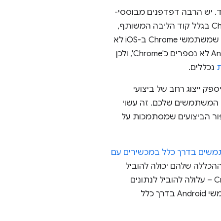
ית המשתמש ב-Chrome, כפי ששמו מרמז, מיועד ל-Chrome בלבד. יש הרבה דפדפנים מבוססי-
Chromium (Edge, ‏ Opera ו-Brave, בין היתר) שתומכים באותם מדדים כמו Chrome בגלל קוד הליבה המשותף,
אבל רק משתמשי Chrome מספקים נתונים ל-CrUX. ההגבלה הזו גם מובילה לכך שמשתמשי Chrome ב-iOS לא
נכללים, כי הדפדפן שלהם מבוסס על מנוע הדפדפן Webkit. גם Android WebViews לא נספרים כ'Chrome', ולכן
נכללים.
יספק ייצוג רחב של ביצועי
 המשתמשים שלכם. זה עשוי
מיוחד לגבי שיטות לשיפור הביצועים שמסתמכות על
שמשתמשי iOS משתמשים בדרך כלל במכשירים עם
הכללה שלהם יכולה להוביל
שלהם – כפי שמתבצע ב-CrUX – עלולה להוביל לנתונים
). משתמשי Android בדרך כלל