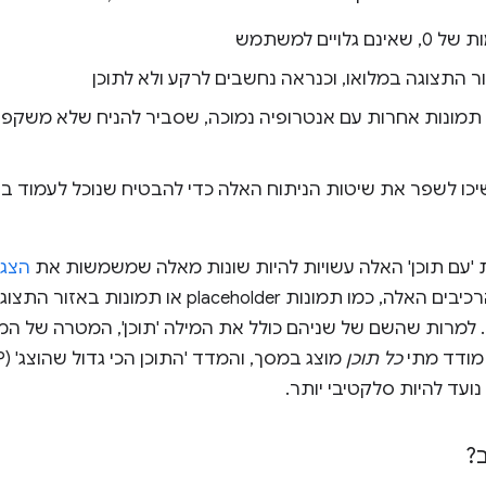
יים למשתמש
 התצוגה במלואו, וכנראה נחשבים לרקע ולא לתוכן
נות placeholder או תמונות אחרות עם אנטרופיה נמוכה, שסביר להניח שלא 
כו לשפר את שיטות הניתוח האלה כדי להבטיח שנוכל לעמוד ב
'עם תוכן' האלה עשויות להיות שונות מאלה שמשמשות את
הצגת 
שבהן עשויים להיכלל חלק מהרכיבים האלה, כמו תמונות lder
עומדים בדרישות לרכיבי LCP. למרות שהשם של שניהם כולל את המילה 'תוכן', המט
כל תוכן
מוצג במסך, והמדד 'התוכן הכי גדול שהוצג' (LCP) מודד מתי
?