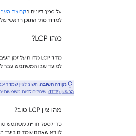
על סמך דיונים ב
קבוצת העבודה של W3C בנושא
למדוד מתי התוכן הראשי של ד
מהו LCP?
מדד LCP מדווח על זמן העיבוד של
למועד שבו המשתמש עבר לד
נקודה חשובה
: חשוב לציין שמדד LCP כולל את זמן הטעינה מחדש מהדף הקודם, זמן הגדרת החיבור, זמן ההפניה האוטומטית ועיכובים אחרים ב
הראשון (TTFB)
, שיכולים להיות משמעותיי
מהו ציון LCP טוב?
כדי לספק חוויית משתמש טובה, צריך לשאוף
לוודא שאתם עומדים ביעד ה