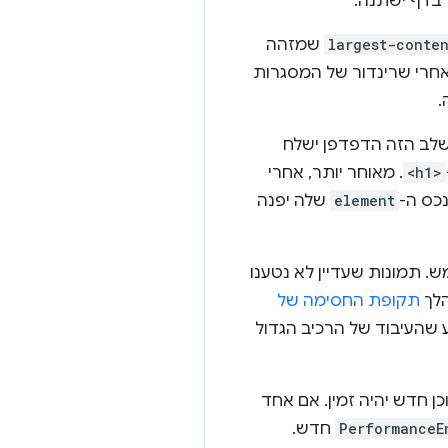
 בדף ישתנה.
largest-conte
שמזהה
אחרי שרינדור של המסגרות
.
לב הזה הדפדפן ישלח
<h1>
. מאוחר יותר, אחרי
ונכס ה-
element
שלה יפנה
. תמונות שעדיין לא נטענו
הלך
תקופת החסימה של
גע שהעיבוד של הרכיב הגדול
נים שנטענים מאוחר, יכול להיות שדף יוסיף רכיבים חדשים ל-DOM כשתוכן חדש יהיה זמין. אם אחד
PerformanceE
חדש.