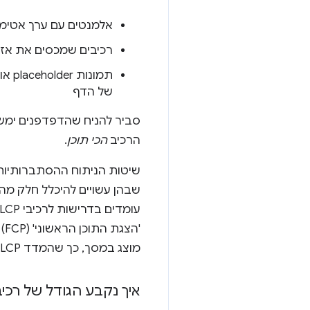
אלמנטים עם ערך אטימות של 0, שאינם גלו
רכיבים שמכסים את אזור
תמו
של הדף
סביר להניח שהדפדפנים ימשי
הרכיב
הכי תוכן
.
שיטות הניתוח ההסתברותיות 
'הצגת התוכן הראשוני' (FCP) מודד מתי
מוצג במסך, כך שהמדד LCP נועד להיות סלקטיבי יותר.
איך נקבע הגודל של רכיב