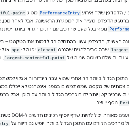
קרובות בשלבים, וכתוצאה מכך יכול להיות שהרכיב הגדול ביותר
י, הדפדפן שולח אירוע
PerformanceEntry
מסוג
ntful-paint
 ברגע שהדפדפן מצייר את המסגרת הראשונה. אבל לאחר מכן, 
Perform
נוסף בכל פעם שהרכיב עם התוכן הגדול ביותר ישתנה
נה ראשית, הדפדפן עשוי בהתחלה רק לדמות את הטקסט – בש
largest
שבה סביר להניח שהנכס
element
יפנה ל-
<p>
או ל-
largest-contentful-paint
, 
תוכן הגדול ביותר רק אחרי שהוא עבר רינדור והוא גלוי למשתמש
 גם צמתים של טקסט שמשתמשים בגופני אינטרנט לא ייכללו במ
יות שרכיב קטן יותר ידווח כרכיב הגדול ביותר עם תוכן, אבל בר
Per
נוסף ייווצר.
בנוסף לתמונות ולגופ
מהרכיב הקודם עם התוכן הגדול ביותר, יופיע גם דיווח על
ntry