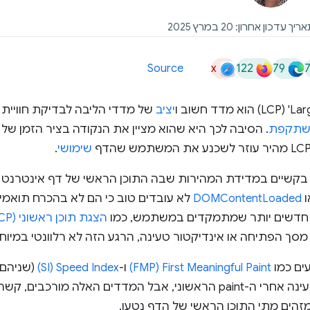
x
122
79
Source
יציב
של מדדי הליבה לבדיקת חווי
משתקפת
. הסיבה לכך היא שהוא מציין את הנקודה בציר הזמן ש
שימושי
.
בקשיים במדידת המהירות שבה התוכן הראשי של דף אינטרנט נ
ו
DOMContentLoaded
לא עובדים טוב כי הם לא בהכרח תוא
ם חדשים יותר שמתמקדים במשתמש, כמו
הצגת תוכן ראשוני (FCP)
 מסך הפתיחה או אינדיקטור טעינה, הרגע הזה לא רלוונטי במי
ים כמו
First Meaningful Paint‏ (FMP)
ו-
Speed Index‏ (SI)
לעזור לתעד יותר מחוויות הטעינה אחרי ה-paint הראשוני, אבל המדדים הא
 מזהים מתי התוכן הראשי של הדף נטען.