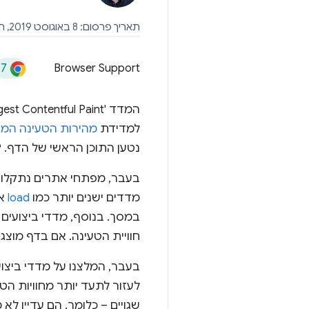
תאריך פרסום: 8 באוגוסט 2019, תאריך עדכון אחרון: 20 במרץ 2025
77
Browser Support
המדד 'Largest Contentful Paint'‏ (LCP) הוא מדד חשוב ו
למדידת
מהירות הטעינה ה
נטען התוכן הראשי של הדף. LCP מהיר עוזר לשכנע את המשתמש שהדף
בעבר, מפתחי אתרים נתקלו 
מדדים ישנים יותר כמו
load
א
במסך. בנוסף, מדדי ביצועי
חוויית הטעינה. אם בדף מוצג
בעבר, המלצנו על מדדי ביצוע
שגויים – כלומר, הם עדיין לא