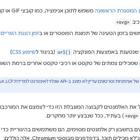
ת המסגרת הראשונה
משמש לתוכן אנימציה, כמו קובצי GIF או קובצי PNG עם אנימציה)
כיב
<svg>
ם בזמן הטעינה של תמונת הפוסטרים או ב
זמן הצגת הפריים 
 שנטענת באמצעות הפונקציה
url()
(בניגוד ל
שיפוע CSS
)
שמכילים צמתים של טקסט או רכיבי טקסט אחרים ברמת השור
של אנימציות וסרטונים עדיין לא מוצג ב-API שגלוי לאינטרנט למדידת LCP, אבל הוא זמין בנתונים של
את האלמנטים לקבוצה המוגבלת הזו כדי לצמצם את המורכבות. 
<svg>
) בעתיד, ככל שנבצע יותר מחקרים.
לכך שמדדי LCP מביאים בחשבון רק אלמנטים מסוימים, הם משתמשים בהיגוריית
 תוכן'. בדפדפנים מבוססי Chromium, אלה כוללים: