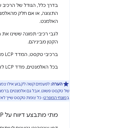
התצוגה, או אם חלק מהאלמנט
האלמנט.
לגבי רכיבי תמונה ששינו את 
הקטן מביניהם.
ברכיבי טקסט, המדד LCP מתייחס רק למלבן הקטן ביותר שיכול להכיל את כל צמתי הטקסט.
בכל האלמנטים, מדד LCP לא מתייחס לשוליים, למרווחים או לשוליים שהוחלו באמצעות CSS.
הערה:
לפעמים קשה לקבוע אילו צמתי
של טקסט פשוט, אבל גם אלמנטים ברמת ה
ב
מונחי המפרט
: כל צומת טקסט שייך לא
מתי מתבצע דיווח על LCP?