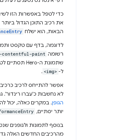
דפי אינטרנט נטענים לעיתים 
כדי לטפל באפשרות הזו לשינו
את רכיב התוכן הגדול ביותר
הבאות, הוא ישלח
anceEntry
לדוגמה, בדף עם טקסט ותמו
רשומה
-contentful-paint
שתמונת ה-Hero תסתיים לטעינת, תישלח רשומה שנייה של
ל-
<img>
.
אפשר להתייחס לרכיב כרכיב ה
לא נחשבות כ'עברו רינדור'.
הגופן
. במקרים כאלה, יכול לה
יותר יסתיים,
formanceEntry
מהרכיבים החדשים האלה גדול 