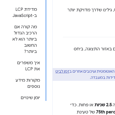
מדידת LCP
ומחקרים שבוצעו ב-Google, גילינו שדרך מדויקת יותר
ב-JavaScript
מה קורה אם
הרכיב הגדול
ביותר הוא לא
החשוב
 באזור התצוגה, ביחס
ביותר?
איך משפרים
את LCP
זמן לביט
מדידות במעבדה.
מקורות מידע
נוספים
יומן שינויים
2.5 שניות
או פחות. כדי
של טעינת