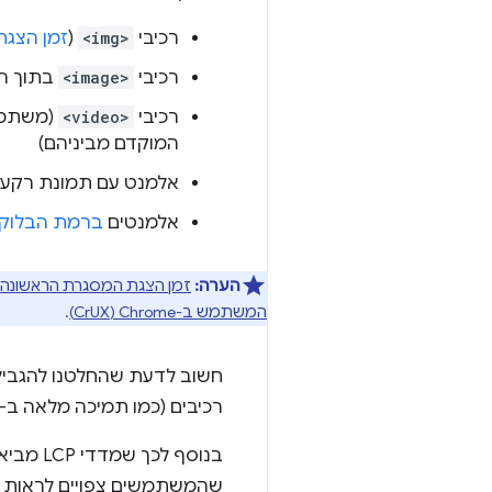
רכיבי
<img>
(
זמן הצג
רכיבי
<image>
בתוך ר
רכיבי
<video>
(משתמשי
המוקדם מביניהם)
אלמנט עם תמונת רקע
אלמנטים
ברמת הבלוק
הערה:
זמן הצגת המסגרת הראשונה
המשתמש ב-Chrome‏ (CrUX)
.
חשוב לדעת שהחלטנו להגביל 
רכיבים (כמו תמיכה מלאה ב-
בנוסף 
שהמשתמשים צפויים לראות כ'לא מכילים