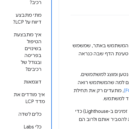
רכיב?
מתי מתבצע
דיווח על LCP?
איך מתבצעת
הטיפול
ית המשתמש באתר, שמשמש
בשינויים
ל טעינת הדף שבה כנראה
בפריסה
ובגודל של
רכיבים?
טען ומוצג למשתמשים.
דוגמאות
מים למה שהמשתמש רואה
, מתעדים רק את תחילת
איך מודדים את
וחד למשתמש.
מדד LCP
(שניהם זמינים ב-Lighthouse) כדי
כלים לשדה
לה מורכבים, קשה להסביר אותם ולרוב הם
כלי Labs