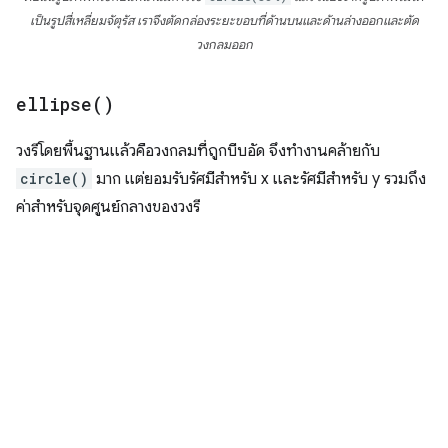
เป็นรูปสี่เหลี่ยมจัตุรัส เราจึงตัดกล่องระยะขอบที่ด้านบนและด้านล่างออกและตัด
วงกลมออก
ellipse(
)
วงรีโดยพื้นฐานแล้วคือวงกลมที่ถูกบีบอัด จึงทํางานคล้ายกับ
circle()
มาก แต่ยอมรับรัศมีสําหรับ x และรัศมีสําหรับ y รวมถึง
ค่าสําหรับจุดศูนย์กลางของวงรี