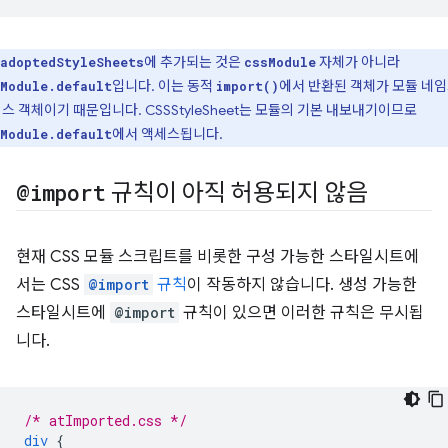
에 추가되는 것은
자체가 아니라
adoptedStyleSheets
cssModule
입니다. 이는 동적
에서 반환된 객체가 모듈 네
Module.default
import()
스 객체이기 때문입니다. CSSStyleSheet는 모듈의 기본 내보내기이므로
에서 액세스됩니다.
Module.default
@import
규칙이 아직 허용되지 않음
현재 CSS 모듈 스크립트를 비롯한 구성 가능한 스타일시트에
서는 CSS
@import
규칙
이 작동하지 않습니다. 생성 가능한
스타일시트에
@import
규칙이 있으면 이러한 규칙은 무시됩
니다.
/* atImported.css */
div
{