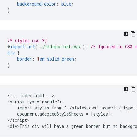
background-color
:
blue
;
}
/* styles.css */
@
import
url
(
'./atImported.css'
)
;
/* Ignored in CSS 
div
{
border
:
1
em
solid
green
;
}
<!-- index.html -->

<script type="module">

    import styles from './styles.css' assert { type: 
    document.adoptedStyleSheets = [styles];

</script>
