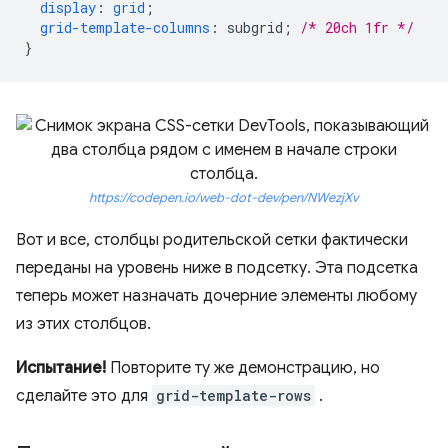
display
:
grid
;
grid-template-columns
:
subgrid
;
/* 20ch 1fr */
}
https://codepen.io/web-dot-dev/pen/NWezjXv
Вот и все, столбцы родительской сетки фактически
переданы на уровень ниже в подсетку. Эта подсетка
теперь может назначать дочерние элементы любому
из этих столбцов.
Испытание!
Повторите ту же демонстрацию, но
сделайте это для
grid-template-rows
.