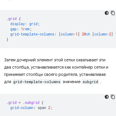
.
grid
{
display
:
grid
;
gap
:
1
rem
;
grid-template-columns
:
[
column
-1
]
20
ch
[
column
-2
]
}
Затем дочерний элемент этой сетки охватывает эти
два столбца, устанавливается как контейнер сетки и
принимает столбцы своего родителя, устанавливая
для
grid-template-columns
значение
subgrid
.
.
grid
 > 
.
subgrid
{
grid-column
:
span
2
;