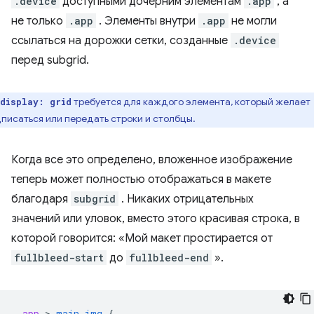
.device
доступными дочерним элементам
.app
, а
не только
.app
. Элементы внутри
.app
не могли
ссылаться на дорожки сетки, созданные
.device
перед subgrid.
требуется для каждого элемента, который желает
display: grid
писаться или передать строки и столбцы.
Когда все это определено, вложенное изображение
теперь может полностью отображаться в макете
благодаря
subgrid
. Никаких отрицательных
значений или уловок, вместо этого красивая строка, в
которой говорится: «Мой макет простирается от
fullbleed-start
до
fullbleed-end
».
.
app
 > 
main
img
{