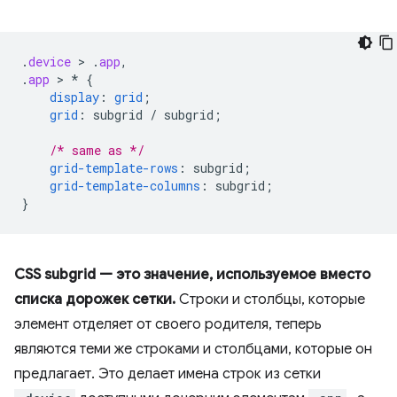
.
device
 > 
.
app
,
.
app
 > 
*
{
display
:
grid
;
grid
:
subgrid
/
subgrid
;
/* same as */
grid-template-rows
:
subgrid
;
grid-template-columns
:
subgrid
;
}
CSS subgrid — это значение, используемое вместо
списка дорожек сетки.
Строки и столбцы, которые
элемент отделяет от своего родителя, теперь
являются теми же строками и столбцами, которые он
предлагает. Это делает имена строк из сетки