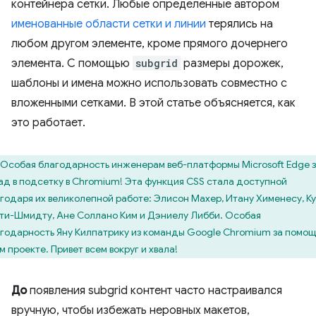
контейнера сетки. Любые определенные автором
именованные области сетки и линии
терялись на
любом другом элементе, кроме прямого дочернего
элемента. С помощью
subgrid
размеры дорожек,
шаблоны и имена можно использовать совместно с
вложенными сетками. В этой статье объясняется, как
это работает.
Особая благодарность инженерам веб-платформы Microsoft Edge 
ад в подсетку в Chromium! Эта функция CSS стала доступной
годаря их великолепной работе: Элисон Махер, Итану Хименесу, К
ти-Шмидту, Ане Соллано Ким и Дэниелу Либби. Особая
годарность Яну Килпатрику из команды Google Chromium за помощ
м проекте. Привет всем вокруг и хвала!
До
появления subgrid контент часто настраивался
вручную, чтобы избежать неровных макетов,