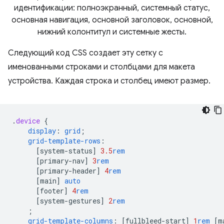
Следующий код CSS создает эту сетку с
именованными строками и столбцами для макета
устройства. Каждая строка и столбец имеют размер.
.
device
{
display
:
grid
;
grid-template-rows
:
[
system-status
]
3.5
rem
[
primary-nav
]
3
rem
[
primary-header
]
4
rem
[
main
]
auto
[
footer
]
4
rem
[
system-gestures
]
2
rem
;
grid-template-columns
:
[
fullbleed-start
]
1
rem
[
m