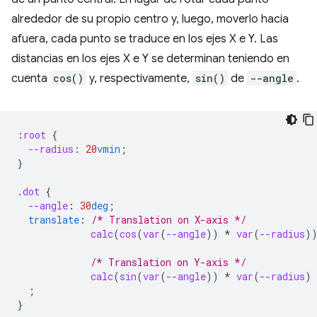
alrededor de su propio centro y, luego, moverlo hacia
afuera, cada punto se traduce en los ejes X e Y. Las
distancias en los ejes X e Y se determinan teniendo en
cuenta
cos()
y, respectivamente,
sin()
de
--angle
.
:
root
{
--radius
:
20
vmin
;
}
.
dot
{
--angle
:
30
deg
;
translate
:
/* Translation on X-axis */
calc
(
cos
(
var
(
--angle
))
*
var
(
--radius
)
/* Translation on Y-axis */
calc
(
sin
(
var
(
--angle
))
*
var
(
--radius
)
;
}