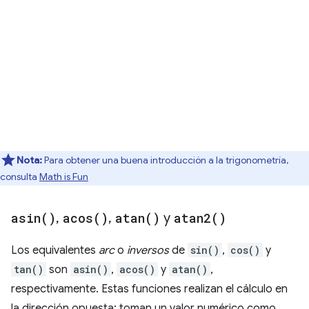
Nota:
Para obtener una buena introducción a la trigonometría,
consulta
Math is Fun
asin(
)
,
acos(
)
,
atan(
)
y
atan2(
)
Los equivalentes
arc
o
inversos
de
sin()
,
cos()
y
tan()
son
asin()
,
acos()
y
atan()
,
respectivamente. Estas funciones realizan el cálculo en
la dirección opuesta: toman un valor numérico como