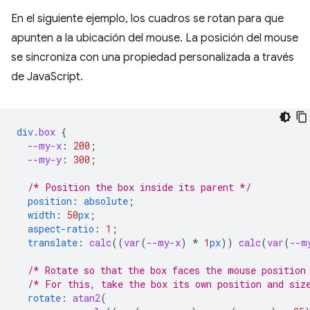
En el siguiente ejemplo, los cuadros se rotan para que
apunten a la ubicación del mouse. La posición del mouse
se sincroniza con una propiedad personalizada a través
de JavaScript.
div
.
box
{
--my-x
:
200
;
--my-y
:
300
;
/* Position the box inside its parent */
position
:
absolute
;
width
:
50
px
;
aspect-ratio
:
1
;
translate
:
calc
(
(
var
(
--my-x
)
*
1
px
))
calc
(
var
(
--m
/* Rotate so that the box faces the mouse position
/* For this, take the box its own position and siz
rotate
:
atan2
(