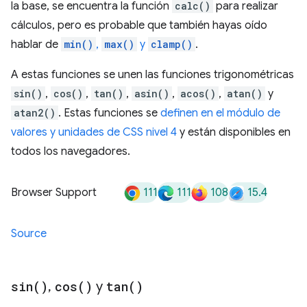
la base, se encuentra la función
calc()
para realizar
cálculos, pero es probable que también hayas oído
hablar de
min()
,
max()
y
clamp()
.
A estas funciones se unen las funciones trigonométricas
sin()
,
cos()
,
tan()
,
asin()
,
acos()
,
atan()
y
atan2()
. Estas funciones se
definen en el módulo de
valores y unidades de CSS nivel 4
y están disponibles en
todos los navegadores.
111
111
108
15.4
Browser Support
Source
sin(
)
,
cos(
)
y
tan(
)