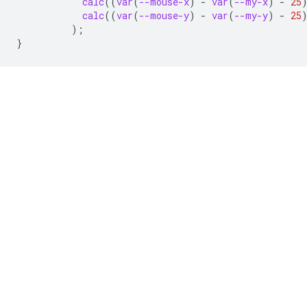
calc
(
(
var
(
--mouse-x
)
-
var
(
--my-x
)
-
25
calc
(
(
var
(
--mouse-y
)
-
var
(
--my-y
)
-
25
);
}