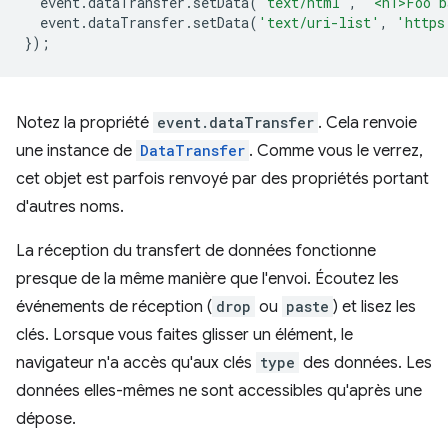
event
.
dataTransfer
.
setData
(
'text/html'
,
'<h1>Foo b
event
.
dataTransfer
.
setData
(
'text/uri-list'
,
'https
});
Notez la propriété
event.dataTransfer
. Cela renvoie
une instance de
DataTransfer
. Comme vous le verrez,
cet objet est parfois renvoyé par des propriétés portant
d'autres noms.
La réception du transfert de données fonctionne
presque de la même manière que l'envoi. Écoutez les
événements de réception (
drop
ou
paste
) et lisez les
clés. Lorsque vous faites glisser un élément, le
navigateur n'a accès qu'aux clés
type
des données. Les
données elles-mêmes ne sont accessibles qu'après une
dépose.