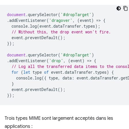
document
.
querySelector
(
'#dropTarget'
)
.
addEventListener
(
'dragover'
,
(
event
)
=
>
{
console
.
log
(
event
.
dataTransfer
.
types
);
// Without this, the drop event won't fire.
event
.
preventDefault
();
});
document
.
querySelector
(
'#dropTarget'
)
.
addEventListener
(
'drop'
,
(
event
)
=
>
{
// Log all the transferred data items to the conso
for
(
let
type
of
event
.
dataTransfer
.
types
)
{
console
.
log
({
type
,
data
:
event
.
dataTransfer
.
get
}
event
.
preventDefault
();
});
Trois types MIME sont largement acceptés dans les
applications :