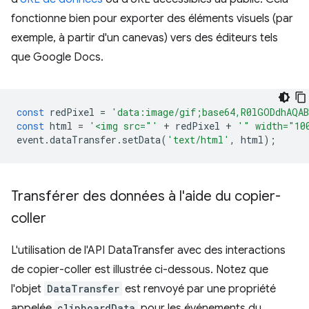
fonctionne bien pour exporter des éléments visuels (par
exemple, à partir d'un canevas) vers des éditeurs tels
que Google Docs.
const
redPixel
=
'data:image/gif;base64,R0lGODdhAQAB
const
html
=
'<img src="'
+
redPixel
+
'" width="10
event
.
dataTransfer
.
setData
(
'text/html'
,
html
);
Transférer des données à l'aide du copier-
coller
L'utilisation de l'API DataTransfer avec des interactions
de copier-coller est illustrée ci-dessous. Notez que
l'objet
DataTransfer
est renvoyé par une propriété
appelée
clipboardData
pour les événements du