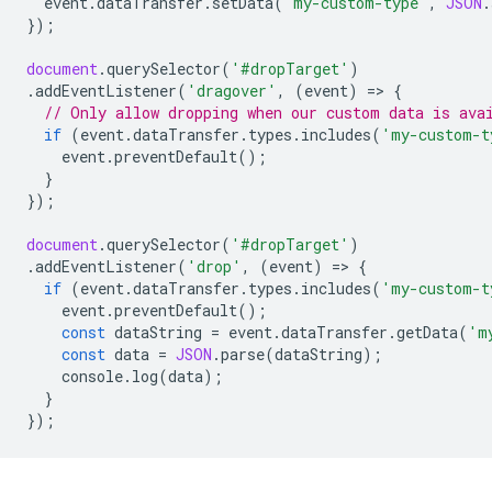
event
.
dataTransfer
.
setData
(
'my-custom-type'
,
JSON
.
});
document
.
querySelector
(
'#dropTarget'
)
.
addEventListener
(
'dragover'
,
(
event
)
=
>
{
// Only allow dropping when our custom data is ava
if
(
event
.
dataTransfer
.
types
.
includes
(
'my-custom-t
event
.
preventDefault
();
}
});
document
.
querySelector
(
'#dropTarget'
)
.
addEventListener
(
'drop'
,
(
event
)
=
>
{
if
(
event
.
dataTransfer
.
types
.
includes
(
'my-custom-t
event
.
preventDefault
();
const
dataString
=
event
.
dataTransfer
.
getData
(
'm
const
data
=
JSON
.
parse
(
dataString
);
console
.
log
(
data
);
}
});