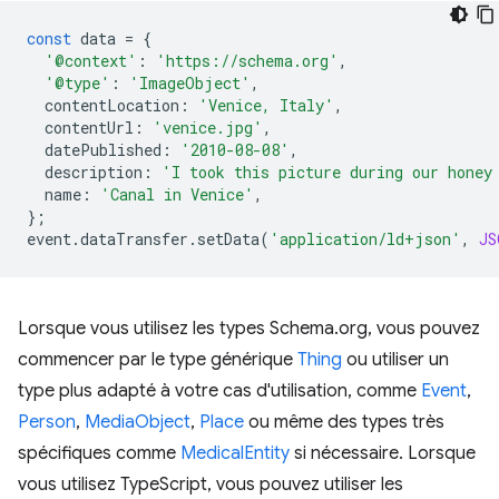
const
data
=
{
'@context'
:
'https://schema.org'
,
'@type'
:
'ImageObject'
,
contentLocation
:
'Venice, Italy'
,
contentUrl
:
'venice.jpg'
,
datePublished
:
'2010-08-08'
,
description
:
'I took this picture during our honey
name
:
'Canal in Venice'
,
};
event
.
dataTransfer
.
setData
(
'application/ld+json'
,
JS
Lorsque vous utilisez les types Schema.org, vous pouvez
commencer par le type générique
Thing
ou utiliser un
type plus adapté à votre cas d'utilisation, comme
Event
,
Person
,
MediaObject
,
Place
ou même des types très
spécifiques comme
MedicalEntity
si nécessaire. Lorsque
vous utilisez TypeScript, vous pouvez utiliser les