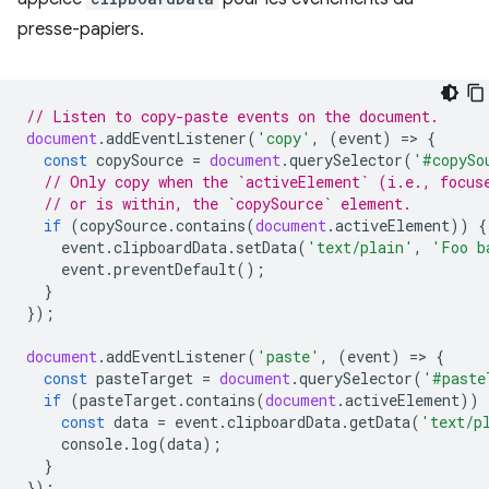
presse-papiers.
// Listen to copy-paste events on the document.
document
.
addEventListener
(
'copy'
,
(
event
)
=
>
{
const
copySource
=
document
.
querySelector
(
'#copySo
// Only copy when the `activeElement` (i.e., focus
// or is within, the `copySource` element.
if
(
copySource
.
contains
(
document
.
activeElement
))
{
event
.
clipboardData
.
setData
(
'text/plain'
,
'Foo b
event
.
preventDefault
();
}
});
document
.
addEventListener
(
'paste'
,
(
event
)
=
>
{
const
pasteTarget
=
document
.
querySelector
(
'#paste
if
(
pasteTarget
.
contains
(
document
.
activeElement
))
const
data
=
event
.
clipboardData
.
getData
(
'text/p
console
.
log
(
data
);
}
});