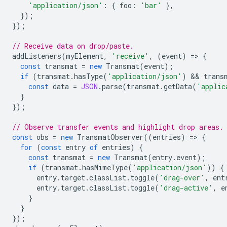
'application/json'
:
{
foo
:
'bar'
},
});
});
// Receive data on drop/paste.
addListeners
(
myElement
,
'receive'
,
(
event
)
=
>
{
const
transmat
=
new
Transmat
(
event
);
if
(
transmat
.
hasType
(
'application/json'
)
 && 
trans
const
data
=
JSON
.
parse
(
transmat
.
getData
(
'applic
}
});
// Observe transfer events and highlight drop areas.
const
obs
=
new
TransmatObserver
((
entries
)
=
>
{
for
(
const
entry
of
entries
)
{
const
transmat
=
new
Transmat
(
entry
.
event
);
if
(
transmat
.
hasMimeType
(
'application/json'
))
{
entry
.
target
.
classList
.
toggle
(
'drag-over'
,
ent
entry
.
target
.
classList
.
toggle
(
'drag-active'
,
e
}
}
});