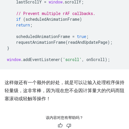
lastScrollY
=
window
.
scrollY
;
// Prevent multiple rAF callbacks.
if
(
scheduledAnimationFrame
)
return
;
scheduledAnimationFrame
=
true
;
requestAnimationFrame
(
readAndUpdatePage
);
}
window
.
addEventListener
(
'scroll'
,
onScroll
);
这样做还有一个额外的好处，就是可以让输入处理程序保持
轻量级，这非常棒，因为现在您不会因计算量大的代码而阻
塞滚动或轻触等操作！
该内容对您有帮助吗？