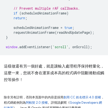
// Prevent multiple rAF callbacks.
if
(
scheduledAnimationFrame
)
return
;
scheduledAnimationFrame
=
true
;
requestAnimationFrame
(
readAndUpdatePage
);
}
window
.
addEventListener
(
'scroll'
,
onScroll
);
這樣做還有另一個好處，就是讓輸入處理程序保持輕量化，
這麼一來，您就不會在運算成本高的程式碼中阻斷捲動或觸
控等操作！
除非另有註明，否則本頁面中的內容是採用
創用 CC 姓名標示 4.0 授權
，
程式碼範例則為
阿帕契 2.0 授權
。詳情請參閱《
Google Developers 網
站政策
》。Java 是 Oracle 和/或其關聯企業的註冊商標。