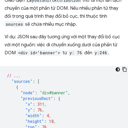
Giao diện
LayoutShiftAttribution
mô tả một lần dịch
chuyển của một phần tử DOM. Nếu nhiều phần tử thay
đổi trong quá trình thay đổi bố cục, thì thuộc tính
sources
sẽ chứa nhiều mục nhập.
Ví dụ: JSON sau đây tương ứng với một thay đổi bố cục
với một nguồn: việc di chuyển xuống dưới của phần tử
DOM
<div id='banner'>
từ
y: 76
đến
y:246
.
// ...
"sources"
:
[
{
"node"
:
"div#banner"
,
"previousRect"
:
{
"x"
:
311
,
"y"
:
76
,
"width"
:
4
,
"height"
:
18
,
"top"
:
76
,