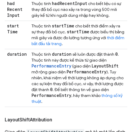
had
had
Recent
Input
Thuộc tính
cho biết liệu có sự
Recent
thay đổi bố cục nào xảy ra trong vòng 500 mili
Input
giây kể từ khi người dùng nhập hay không.
start
start
Time
Thuộc tính
cho biết thời điểm xảy ra
Time
start
Time
sự thay đổi bố cục.
được biểu thị bằng
mili giây và được đo lường tương ứng với
thời điểm
bắt đầu tải trang
.
duration
duration
0
Thuộc tính
sẽ luôn được đặt thành
.
Thuộc tính này được kế thừa từ giao diện
PerformanceEntry
Layout
Shift
(giao diện
Performance
Entry
mở rộng giao diện
). Tuy
nhiên, khái niệm về thời lượng không áp dụng cho
các sự kiện thay đổi bố cục, vì vậy, thời lượng được
0
đặt thành
. Để biết thông tin về giao diện
Performance
Entry
, hãy tham khảo
thông số kỹ
thuật
.
Layout
Shift
Attribution