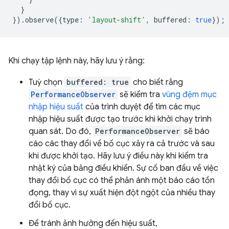
}
}).
observe
({
type
:
'layout-shift'
,
buffered
:
true
});
Khi chạy tập lệnh này, hãy lưu ý rằng:
Tuỳ chọn
buffered: true
cho biết rằng
PerformanceObserver
sẽ kiểm tra
vùng đệm mục
nhập hiệu suất
của trình duyệt để tìm các mục
nhập hiệu suất được tạo trước khi khởi chạy trình
quan sát. Do đó,
PerformanceObserver
sẽ báo
cáo các thay đổi về bố cục xảy ra cả trước và sau
khi được khởi tạo. Hãy lưu ý điều này khi kiểm tra
nhật ký của bảng điều khiển. Sự cố ban đầu về việc
thay đổi bố cục có thể phản ánh một báo cáo tồn
đọng, thay vì sự xuất hiện đột ngột của nhiều thay
đổi bố cục.
Để tránh ảnh hưởng đến hiệu suất,