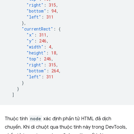
"right"
:
315
,
"bottom"
:
94
,
"left"
:
311
},
"currentRect"
:
{
"x"
:
311
,
"y"
:
246
,
"width"
:
4
,
"height"
:
18
,
"top"
:
246
,
"right"
:
315
,
"bottom"
:
264
,
"left"
:
311
}
}
]
Thuộc tính
node
xác định phần tử HTML đã dịch
chuyển. Khi di chuột qua thuộc tính này trong DevTools,