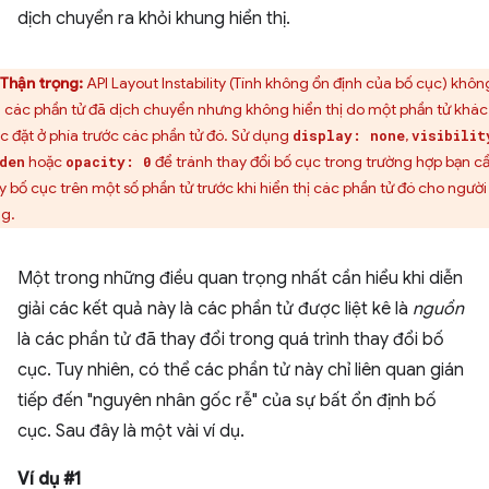
dịch chuyển ra khỏi khung hiển thị.
Thận trọng:
API Layout Instability (Tính không ổn định của bố cục) khôn
 các phần tử đã dịch chuyển nhưng không hiển thị do một phần tử khác
c đặt ở phía trước các phần tử đó. Sử dụng
,
display: none
visibilit
hoặc
để tránh thay đổi bố cục trong trường hợp bạn c
den
opacity: 0
y bố cục trên một số phần tử trước khi hiển thị các phần tử đó cho người
g.
Một trong những điều quan trọng nhất cần hiểu khi diễn
giải các kết quả này là các phần tử được liệt kê là
nguồn
là các phần tử đã thay đổi trong quá trình thay đổi bố
cục. Tuy nhiên, có thể các phần tử này chỉ liên quan gián
tiếp đến "nguyên nhân gốc rễ" của sự bất ổn định bố
cục. Sau đây là một vài ví dụ.
Ví dụ #1