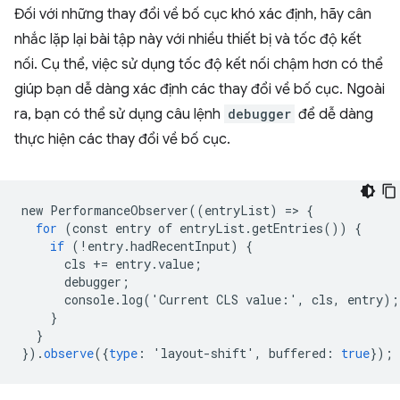
Đối với những thay đổi về bố cục khó xác định, hãy cân
nhắc lặp lại bài tập này với nhiều thiết bị và tốc độ kết
nối. Cụ thể, việc sử dụng tốc độ kết nối chậm hơn có thể
giúp bạn dễ dàng xác định các thay đổi về bố cục. Ngoài
ra, bạn có thể sử dụng câu lệnh
debugger
để dễ dàng
thực hiện các thay đổi về bố cục.
new
PerformanceObserver
((
entryList
)
=
>
{
for
(
const
entry
of
entryList
.
getEntries
())
{
if
(!
entry
.
hadRecentInput
)
{
cls
+=
entry
.
value
;
debugger
;
console
.
log
(
'
Current
CLS
value
:
'
,
cls
,
entry
);
}
}
}).
observe
({
type
:
'
layout
-
shift
'
,
buffered
:
true
});