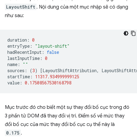
LayoutShift
. Nội dung của một mục nhập sẽ có dạng
như sau:
duration
:
0
entryType
:
"layout-shift"
hadRecentInput
:
false
lastInputTime
:
0
name
:
""
sources
:
(
3
)
[
LayoutShiftAttribution
,
LayoutShiftAtt
startTime
:
11317.934999999125
value
:
0.17508567530168798
Mục trước đó cho biết một sự thay đổi bố cục trong đó
3 phần tử DOM đã thay đổi vị trí. Điểm số về mức thay
đổi bố cục của mức thay đổi bố cục cụ thể này là
0.175
.