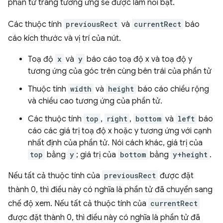
phần tử trang tương ứng sẽ được làm nổi bật.
Các thuộc tính
previousRect
và
currentRect
báo
cáo kích thước và vị trí của nút.
Toạ độ
x
và
y
báo cáo toạ độ x và toạ độ y
tương ứng của góc trên cùng bên trái của phần tử
Thuộc tính
width
và
height
báo cáo chiều rộng
và chiều cao tương ứng của phần tử.
Các thuộc tính
top
,
right
,
bottom
và
left
báo
cáo các giá trị toạ độ x hoặc y tương ứng với cạnh
nhất định của phần tử. Nói cách khác, giá trị của
top
bằng
y
; giá trị của
bottom
bằng
y+height
.
Nếu tất cả thuộc tính của
previousRect
được đặt
thành 0, thì điều này có nghĩa là phần tử đã chuyển sang
chế độ xem. Nếu tất cả thuộc tính của
currentRect
được đặt thành 0, thì điều này có nghĩa là phần tử đã