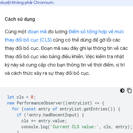
duyệt không phải Chromium.
Cách sử dụng
Cùng một
đoạn mã
đo lường
Điểm số tổng hợp về mức
thay đổi bố cục (CLS)
cũng có thể dùng để gỡ lỗi các
thay đổi bố cục. Đoạn mã sau đây ghi lại thông tin về các
thay đổi bố cục vào bảng điều khiển. Việc kiểm tra nhật
ký này sẽ cung cấp cho bạn thông tin về thời điểm, vị trí
và cách thức xảy ra sự thay đổi bố cục.
let
cls
=
0
;
new
PerformanceObserver
((
entryList
)
=
>
{
for
(
const
entry
of
entryList
.
getEntries
())
{
if
(
!
entry
.
hadRecentInput
)
{
cls
+=
entry
.
value
;
console
.
log
(
'Current CLS value:'
,
cls
,
entry
);
}