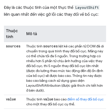
Đây là các thuộc tính của một thực thể
LayoutShift
liên quan nhất đến việc gỡ lỗi các thay đổi về bố cục:
Thuộc
Mô tả
tính
sources
sources
Thuộc tính
liệt kê các phần tử DOM đã di
chuyển trong quá trình thay đổi bố cục. Mảng này
có thể chứa tối đa 5 nguồn. Trong trường hợp có
nhiều hơn 5 phần tử chịu ảnh hưởng của việc thay
đổi bố cục, thì 5 nguồn thay đổi bố cục lớn nhất
(được đo lường theo mức tác động đến độ ổn định
của bố cục) sẽ được báo cáo. Thông tin này được
báo cáo bằng cách sử dụng giao diện
LayoutShiftAttribution (được giải thích chi tiết hơn
ở bên dưới).
value
value
Thuộc tính
báo cáo
điểm số thay đổi bố cục
cho một thay đổi bố cục cụ thể.