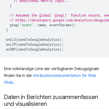
// Additional metric logic...
}
// Assumes the global `gtag()` function exists, se
// https://developers.google.com/analytics/devguid
gtag
(
'event'
,
name
,
eventParams
);
}
onCLS
(
sendToGoogleAnalytics
);
onLCP
(
sendToGoogleAnalytics
);
onINP
(
sendToGoogleAnalytics
);
Eine vollständige Liste der verfügbaren Debugsignale
finden Sie in der
Attributionsdokumentation für Web
Vitals
.
Daten in Berichten zusammenfassen
und visualisieren