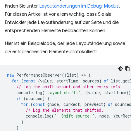
finden Sie unter
Layoutänderungen im Debug-Modus
.
Für diesen Artikel ist vor allem wichtig, dass Sie als
Entwickler jede Layoutänderung auf der Seite und die
entsprechenden Elemente beobachten können.
Hier ist ein Beispielcode, der jede Layoutänderung sowie
die entsprechenden Elemente protokolliert:
new
PerformanceObserver
((
list
)
=
>
{
for
(
const
{
value
,
startTime
,
sources
}
of
list
.
get
// Log the shift amount and other entry info.
console
.
log
(
'Layout shift:'
,
{
value
,
startTime
}
if
(
sources
)
{
for
(
const
{
node
,
curRect
,
prevRect
}
of
source
// Log the elements that shifted.
console
.
log
(
'  Shift source:'
,
node
,
{
curRec
}
}