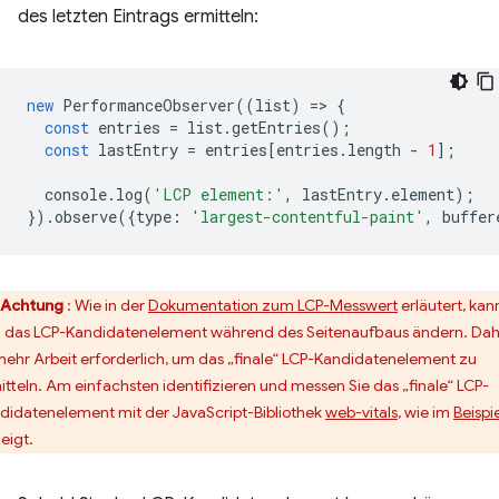
des letzten Eintrags ermitteln:
new
PerformanceObserver
((
list
)
=
>
{
const
entries
=
list
.
getEntries
();
const
lastEntry
=
entries
[
entries
.
length
-
1
];
console
.
log
(
'LCP element:'
,
lastEntry
.
element
);
}).
observe
({
type
:
'largest-contentful-paint'
,
buffer
Achtung
: Wie in der
Dokumentation zum LCP-Messwert
erläutert, kan
h das LCP-Kandidatenelement während des Seitenaufbaus ändern. Da
 mehr Arbeit erforderlich, um das „finale“ LCP-Kandidatenelement zu
itteln. Am einfachsten identifizieren und messen Sie das „finale“ LCP-
didatenelement mit der JavaScript-Bibliothek
web-vitals
, wie im
Beispi
eigt.