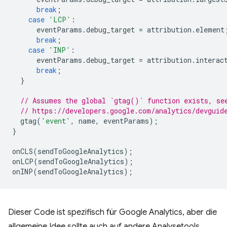
break
;
case
'LCP'
:
eventParams
.
debug_target
=
attribution
.
element
break
;
case
'INP'
:
eventParams
.
debug_target
=
attribution
.
interac
break
;
}
// Assumes the global `gtag()` function exists, se
// https://developers.google.com/analytics/devguid
gtag
(
'event'
,
name
,
eventParams
);
}
onCLS
(
sendToGoogleAnalytics
);
onLCP
(
sendToGoogleAnalytics
);
onINP
(
sendToGoogleAnalytics
);
Dieser Code ist spezifisch für Google Analytics, aber die
allgemeine Idee sollte auch auf andere Analysetools