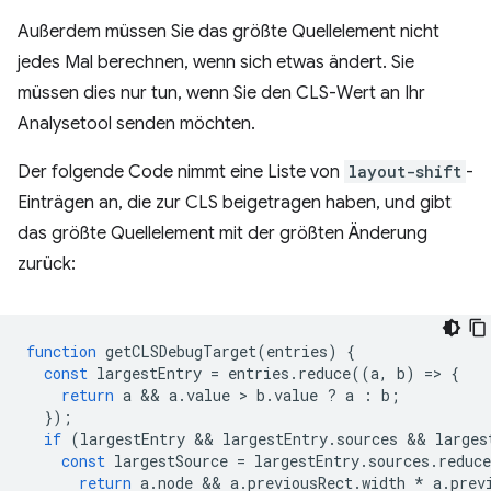
Außerdem müssen Sie das größte Quellelement nicht
jedes Mal berechnen, wenn sich etwas ändert. Sie
müssen dies nur tun, wenn Sie den CLS-Wert an Ihr
Analysetool senden möchten.
Der folgende Code nimmt eine Liste von
layout-shift
-
Einträgen an, die zur CLS beigetragen haben, und gibt
das größte Quellelement mit der größten Änderung
zurück:
function
getCLSDebugTarget
(
entries
)
{
const
largestEntry
=
entries
.
reduce
((
a
,
b
)
=
>
{
return
a
 && 
a
.
value
 > 
b
.
value
?
a
:
b
;
});
if
(
largestEntry
 && 
largestEntry
.
sources
 && 
larges
const
largestSource
=
largestEntry
.
sources
.
reduce
return
a
.
node
 && 
a
.
previousRect
.
width
*
a
.
prev