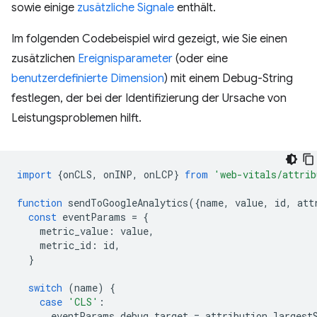
sowie einige
zusätzliche Signale
enthält.
Im folgenden Codebeispiel wird gezeigt, wie Sie einen
zusätzlichen
Ereignisparameter
(oder eine
benutzerdefinierte Dimension
) mit einem Debug-String
festlegen, der bei der Identifizierung der Ursache von
Leistungsproblemen hilft.
import
{
onCLS
,
onINP
,
onLCP
}
from
'web-vitals/attrib
function
sendToGoogleAnalytics
({
name
,
value
,
id
,
att
const
eventParams
=
{
metric_value
:
value
,
metric_id
:
id
,
}
switch
(
name
)
{
case
'CLS'
:
eventParams
.
debug_target
=
attribution
.
largest