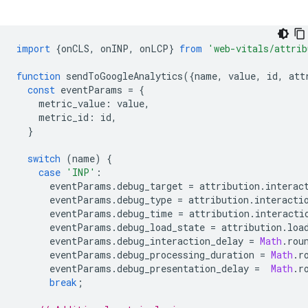
import
{
onCLS
,
onINP
,
onLCP
}
from
'web-vitals/attrib
function
sendToGoogleAnalytics
({
name
,
value
,
id
,
att
const
eventParams
=
{
metric_value
:
value
,
metric_id
:
id
,
}
switch
(
name
)
{
case
'INP'
:
eventParams
.
debug_target
=
attribution
.
interac
eventParams
.
debug_type
=
attribution
.
interacti
eventParams
.
debug_time
=
attribution
.
interacti
eventParams
.
debug_load_state
=
attribution
.
loa
eventParams
.
debug_interaction_delay
=
Math
.
rou
eventParams
.
debug_processing_duration
=
Math
.
r
eventParams
.
debug_presentation_delay
=
Math
.
r
break
;