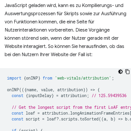
JavaScript geladen wird, kann es zu Kompilierungs- und
Auswertungsprozessen für Skripts sowie zur Ausführung
von Funktionen kommen, die eine Seite für
Nutzerinteraktionen vorbereiten. Diese Vorgänge
können störend sein, wenn der Nutzer gerade mit der
Website interagiert. So können Sie herausfinden, ob das
bei den Nutzern Ihrer Website der Fall ist:
import
{
onINP
}
from
'web-vitals/attribution'
;
onINP
(({
name
,
value
,
attribution
})
=
>
{
const
{
inputDelay
}
=
attribution
;
// 125.59439536
// Get the longest script from the first LoAF entr
const
loaf
=
attribution
.
longAnimationFrameEntries
const
script
=
loaf
?
.
scripts
.
toSorted
((
a
,
b
)
=
>
b
.
if
(
script
)
{