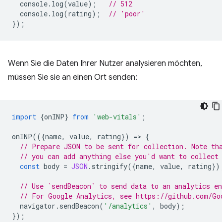
console
.
log
(
value
);
// 512
console
.
log
(
rating
);
// 'poor'
});
Wenn Sie die Daten Ihrer Nutzer analysieren möchten,
müssen Sie sie an einen Ort senden:
import
{
onINP
}
from
'web-vitals'
;
onINP
(({
name
,
value
,
rating
})
=
>
{
// Prepare JSON to be sent for collection. Note th
// you can add anything else you'd want to collect
const
body
=
JSON
.
stringify
({
name
,
value
,
rating
})
// Use `sendBeacon` to send data to an analytics en
// For Google Analytics, see https://github.com/Go
navigator
.
sendBeacon
(
'/analytics'
,
body
);
});