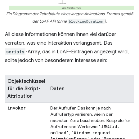
Ein Diagramm der Zeitabläufe eines langen Animations-Frames gemäß
der LoAF API (ohne
blockingDuration
).
All diese Informationen können Ihnen viel darüber
verraten, was eine Interaktion verlangsamt. Das
scripts
-Array, das in LoAF-Einträgen angezeigt wird,
sollte jedoch von besonderem Interesse sein:
Objektschlüssel
für die Skript-
Daten
Attribution
invoker
Der Aufrufer. Das kann je nach
Aufrufertyp variieren, wie in der
nächsten Zeile beschrieben. Beispiele für
'IMG#id
.
Aufrufer sind Werte wie
onload'
'Window
.
request
,
Animation
Frame'
'Response
.