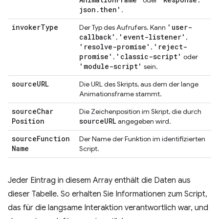
oder
json
.
then'
.
invoker
Type
'user-
Der Typ des Aufrufers. Kann
callback'
'event-listener'
,
,
'resolve-promise'
'reject-
,
promise'
'classic-script'
,
oder
'module-script'
sein.
source
URL
Die URL des Skripts, aus dem der lange
Animationsframe stammt.
source
Char
Die Zeichenposition im Skript, die durch
Position
source
URL
angegeben wird.
source
Function
Der Name der Funktion im identifizierten
Name
Script.
Jeder Eintrag in diesem Array enthält die Daten aus
dieser Tabelle. So erhalten Sie Informationen zum Script,
das für die langsame Interaktion verantwortlich war, und