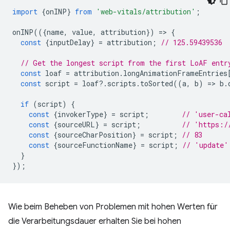
import
{
onINP
}
from
'web-vitals/attribution'
;
onINP
(({
name
,
value
,
attribution
})
=
>
{
const
{
inputDelay
}
=
attribution
;
// 125.59439536
// Get the longest script from the first LoAF entr
const
loaf
=
attribution
.
longAnimationFrameEntries
const
script
=
loaf
?
.
scripts
.
toSorted
((
a
,
b
)
=
>
b
.
if
(
script
)
{
const
{
invokerType
}
=
script
;
// 'user-ca
const
{
sourceURL
}
=
script
;
// 'https:/
const
{
sourceCharPosition
}
=
script
;
// 83
const
{
sourceFunctionName
}
=
script
;
// 'update'
}
});
Wie beim Beheben von Problemen mit hohen Werten für
die Verarbeitungsdauer erhalten Sie bei hohen