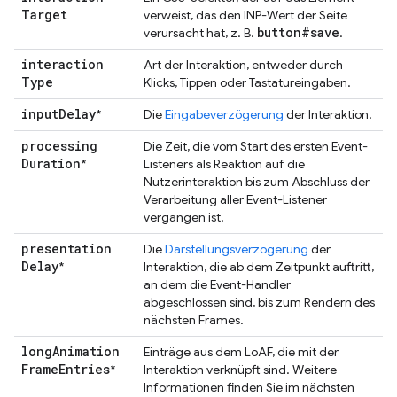
Target
verweist, das den INP-Wert der Seite
button#save
verursacht hat, z. B.
.
interaction
Art der Interaktion, entweder durch
Type
Klicks, Tippen oder Tastatureingaben.
input
Delay
*
Die
Eingabeverzögerung
der Interaktion.
processing
Die Zeit, die vom Start des ersten Event-
Duration
*
Listeners als Reaktion auf die
Nutzerinteraktion bis zum Abschluss der
Verarbeitung aller Event-Listener
vergangen ist.
presentation
Die
Darstellungsverzögerung
der
Delay
*
Interaktion, die ab dem Zeitpunkt auftritt,
an dem die Event-Handler
abgeschlossen sind, bis zum Rendern des
nächsten Frames.
long
Animation
Einträge aus dem LoAF, die mit der
Frame
Entries
*
Interaktion verknüpft sind. Weitere
Informationen finden Sie im nächsten