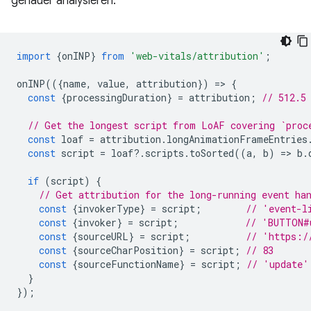
genauer analysieren:
import
{
onINP
}
from
'web-vitals/attribution'
;
onINP
(({
name
,
value
,
attribution
})
=
>
{
const
{
processingDuration
}
=
attribution
;
// 512.5
// Get the longest script from LoAF covering `proc
const
loaf
=
attribution
.
longAnimationFrameEntries
const
script
=
loaf
?
.
scripts
.
toSorted
((
a
,
b
)
=
>
b
.
if
(
script
)
{
// Get attribution for the long-running event ha
const
{
invokerType
}
=
script
;
// 'event-l
const
{
invoker
}
=
script
;
// 'BUTTON#
const
{
sourceURL
}
=
script
;
// 'https:/
const
{
sourceCharPosition
}
=
script
;
// 83
const
{
sourceFunctionName
}
=
script
;
// 'update'
}
});