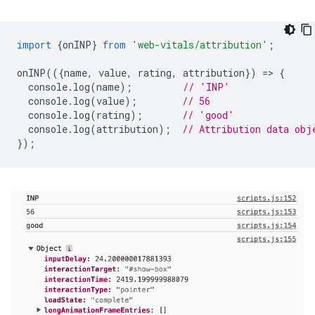
import
{
onINP
}
from
'web-vitals/attribution'
;
onINP
(({
name
,
value
,
rating
,
attribution
})
=
>
{
console
.
log
(
name
);
// 'INP'
console
.
log
(
value
);
// 56
console
.
log
(
rating
);
// 'good'
console
.
log
(
attribution
);
// Attribution data obj
});