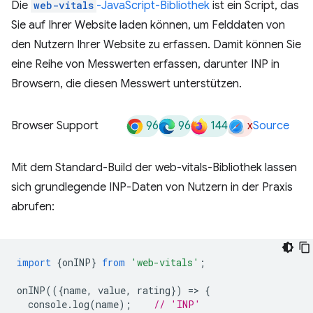
Die
web-vitals
-JavaScript-Bibliothek
ist ein Script, das
Sie auf Ihrer Website laden können, um Felddaten von
den Nutzern Ihrer Website zu erfassen. Damit können Sie
eine Reihe von Messwerten erfassen, darunter INP in
Browsern, die diesen Messwert unterstützen.
96
96
144
x
Browser Support
Source
Mit dem Standard-Build der web-vitals-Bibliothek lassen
sich grundlegende INP-Daten von Nutzern in der Praxis
abrufen:
import
{
onINP
}
from
'web-vitals'
;
onINP
(({
name
,
value
,
rating
})
=
>
{
console
.
log
(
name
);
// 'INP'