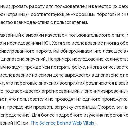
имизировать работу для пользователей и качество их рабо
обы страницы, соответствующие «хорошим» пороговым знач
ество взаимодействия с пользователем.
связанный с высоким качеством пользовательского опыта,
 и исследованиям HCI. Хотя это исследование иногда об
иксированного порога, мы обнаруживаем, что лежащее в 
 диапазона значений. Например, исследование количества
чно ждут, прежде чем потерять фокус, иногда описывается
 исследование на самом деле выражается в диапазоне от 
кт, что пороговые значения восприятия различаются в зав
ьно подтверждается агрегированными и анонимизированны
ют, что пользователи не проводят ни единого промежутка
нт, прежде чем прервать загрузку страницы. Скорее, эти 
спределение. Для более подробного изучения порогов че
ваний HCI см.
The Science Behind Web Vitals
.