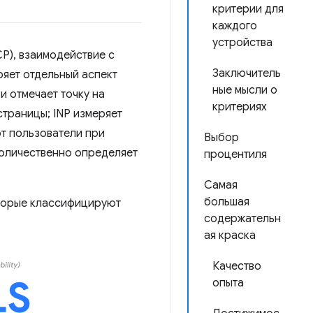
критерии для
каждого
устройства
P), взаимодействие с
Заключитель
ряет отдельный аспект
ные мысли о
и отмечает точку на
критериях
страницы; INP измеряет
т пользователи при
Выбор
количественно определяет
процентиля
Самая
большая
оторые классифицируют
содержательн
ая краска
Качество
опыта