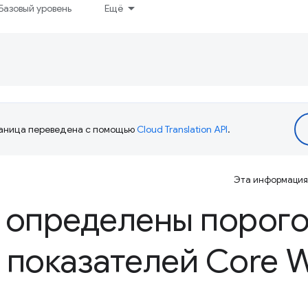
Базовый уровень
Ещё
аница переведена с помощью
Cloud Translation API
.
Эта информация 
 определены порог
 показателей Core W