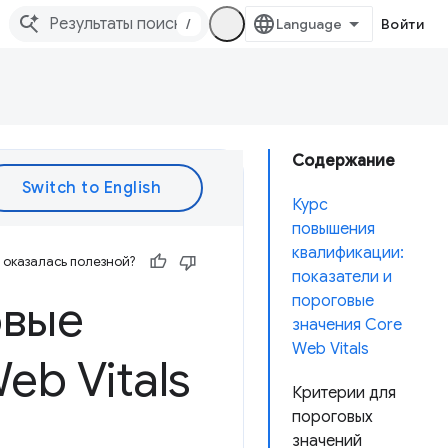
/
Войти
Содержание
Курс
повышения
квалификации:
оказалась полезной?
показатели и
овые
пороговые
значения Core
Web Vitals
eb Vitals
Критерии для
пороговых
значений