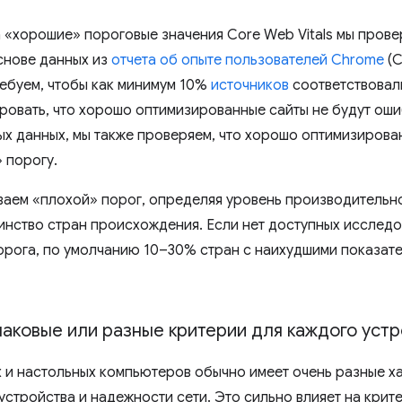
 «хорошие» пороговые значения Core Web Vitals мы прове
снове данных из
отчета об опыте пользователей Chrome
(C
ребуем, чтобы как минимум 10%
источников
соответствовал
ировать, что хорошо оптимизированные сайты не будут о
ых данных, мы также проверяем, что хорошо оптимизирова
 порогу.
ваем «плохой» порог, определяя уровень производительно
инство стран происхождения. Если нет доступных исслед
орога, по умолчанию 10–30% стран с наихудшими показат
аковые или разные критерии для каждого устр
и настольных компьютеров обычно имеет очень разные ха
стройства и надежности сети. Это сильно влияет на крит