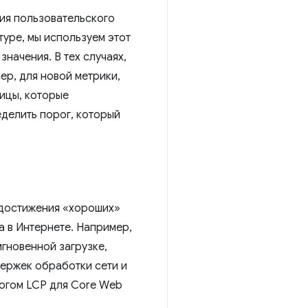
ния пользовательского
туре, мы используем этот
начения. В тех случаях,
р, для новой метрики,
ницы, которые
делить порог, который
 достижения «хороших»
а в Интернете. Например,
гновенной загрузке,
держек обработки сети и
рогом LCP для Core Web