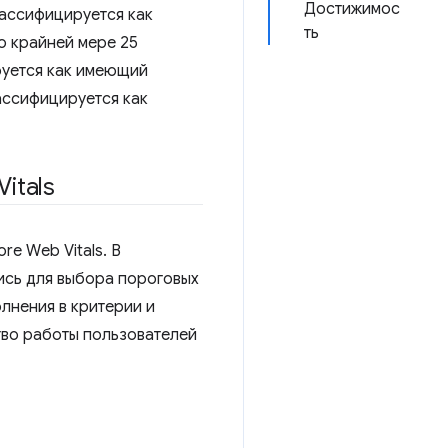
Достижимос
лассифицируется как
ть
о крайней мере 25
руется как имеющий
ассифицируется как
itals
e Web Vitals. В
ись для выбора пороговых
лнения в критерии и
тво работы пользователей