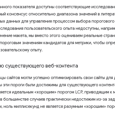
 данного показателя доступны соответствующие исследова
ный консенсус относительно диапазона значений в литера
ных данных для управления процессом выбора порогового з
следования пользовательского опыта недоступны, наприме
енение макета, мы вместо этого оцениваем реальные стра
пороговым значениям кандидатов для метрики, чтобы опре
зовательскому опыту.
ю существующего веб-контента
ьцы сайтов могли успешно оптимизировать свои сайты для
бы эти пороги были достижимы для существующего контент
ляется идеальным «хорошим» порогом LCP, приводящим к м
 в большинстве случаев практически недостижим из-за за
м, ноль миллисекунд не является разумным «хорошим» по