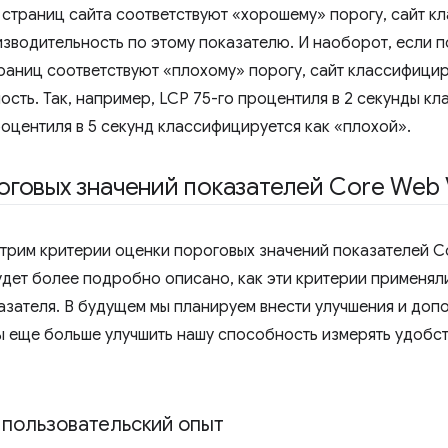
страниц сайта соответствуют «хорошему» порогу, сайт к
водительность по этому показателю. И наоборот, если п
раниц соответствуют «плохому» порогу, сайт классифици
сть. Так, например, LCP 75-го процентиля в 2 секунды кл
роцентиля в 5 секунд классифицируется как «плохой».
оговых значений показателей Core Web V
трим критерии оценки пороговых значений показателей Cor
дет более подробно описано, как эти критерии применял
азателя. В будущем мы планируем внести улучшения и допо
ы еще больше улучшить нашу способность измерять удобс
пользовательский опыт