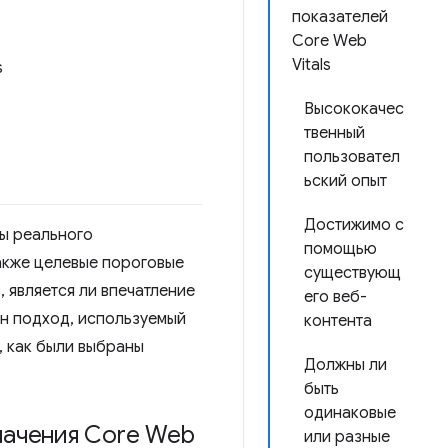
показателей
Core Web
Vitals
s
Высококачес
твенный
пользовател
ьский опыт
Достижимо с
ы реального
помощью
также целевые пороговые
существующ
 является ли впечатление
его веб-
ен подход, используемый
контента
, как были выбраны
Должны ли
быть
одинаковые
начения Core Web
или разные