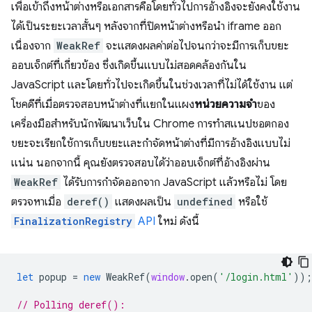
เพื่อเข้าถึงหน้าต่างหรือเอกสารคือโดยทั่วไปการอ้างอิงจะยังคงใช้งาน
ได้เป็นระยะเวลาสั้นๆ หลังจากที่ปิดหน้าต่างหรือนํา iframe ออก
เนื่องจาก
WeakRef
จะแสดงผลค่าต่อไปจนกว่าจะมีการเก็บขยะ
ออบเจ็กต์ที่เกี่ยวข้อง ซึ่งเกิดขึ้นแบบไม่สอดคล้องกันใน
JavaScript และโดยทั่วไปจะเกิดขึ้นในช่วงเวลาที่ไม่ได้ใช้งาน แต่
โชคดีที่เมื่อตรวจสอบหน้าต่างที่แยกในแผง
หน่วยความจำ
ของ
เครื่องมือสำหรับนักพัฒนาเว็บใน Chrome การทำสแนปชอตกอง
ขยะจะเรียกใช้การเก็บขยะและกำจัดหน้าต่างที่มีการอ้างอิงแบบไม่
แน่น นอกจากนี้ คุณยังตรวจสอบได้ว่าออบเจ็กต์ที่อ้างอิงผ่าน
WeakRef
ได้รับการกำจัดออกจาก JavaScript แล้วหรือไม่ โดย
ตรวจหาเมื่อ
deref()
แสดงผลเป็น
undefined
หรือใช้
FinalizationRegistry
API
ใหม่ ดังนี้
let
popup
=
new
WeakRef
(
window
.
open
(
'/login.html'
));
// Polling deref():