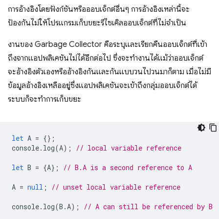
การอ้างอิงโดยฟังก์ชันหรือออบเจ็กต์อื่นๆ การอ้างอิงเหล่านี้จะ
ป้องกันไม่ให้โปรแกรมเก็บขยะรีไซเคิลออบเจ็กต์ที่ไม่จำเป็น
งานของ Garbage Collector คือระบุและเรียกคืนออบเจ็กต์ที่เข้า
ถึงจากแอปพลิเคชันไม่ได้อีกต่อไป ซึ่งจะทำงานได้แม้ว่าออบเจ็กต์
จะอ้างอิงตัวเองหรืออ้างอิงกันและกันแบบวนไปวนมาก็ตาม เมื่อไม่มี
ข้อมูลอ้างอิงเหลืออยู่ซึ่งแอปพลิเคชันจะเข้าถึงกลุ่มออบเจ็กต์ได้
ระบบก็จะทำการเก็บขยะ
let
A
=
{};
console
.
log
(
A
);
// local variable reference
let
B
=
{
A
};
// B.A is a second reference to A
A
=
null
;
// unset local variable reference
console
.
log
(
B
.
A
);
// A can still be referenced by B