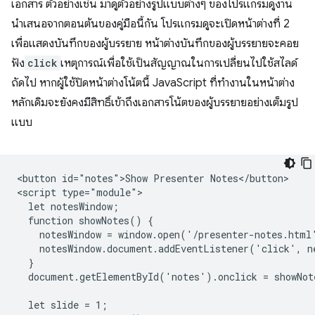
เอกสาร ตัวอย่างเช่น มาดูตัวอย่างรูปแบบต่างๆ ของโปรแกรมดูงาน
นำเสนอจากตอนต้นของคู่มือนี้กัน โปรแกรมดูจะเปิดหน้าต่างที่ 2
เพื่อแสดงบันทึกของผู้บรรยาย หน้าต่างบันทึกของผู้บรรยายจะคอย
ฟัง
click
เหตุการณ์เพื่อใช้เป็นสัญญาณในการเปลี่ยนไปใช้สไลด์
ถัดไป หากผู้ใช้ปิดหน้าต่างโน้ตนี้ JavaScript ที่ทำงานในหน้าต่าง
หลักเดิมจะยังคงมีสิทธิ์เข้าถึงเอกสารโน้ตของผู้บรรยายอย่างเต็มรูป
แบบ
<button id="notes">Show Presenter Notes</button>

<script type="module">

  let notesWindow;

  function showNotes() {

    notesWindow = window.open('/presenter-notes.html'
    notesWindow.document.addEventListener('click', ne
  }

  document.getElementById('notes').onclick = showNote
  let slide = 1;
