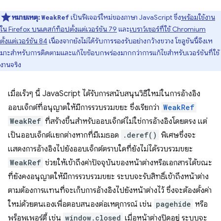
หมายเหตุ:
เป็นฟีเจอร์ใหม่ของภาษา JavaScript ซึ่ง
พร้อมใช้งาน
WeakRef
ใน Firefox บนเดสก์ท็อปตั้งแต่เวอร์ชัน 79
และ
เบราว์เซอร์ที่ใช้ Chromium
ตั้งแต่เวอร์ชัน 84
เนื่องจากยังไม่ได้รับการรองรับอย่างกว้างขวาง โซลูชันนี้จึงเห
มาะสําหรับการติดตามและแก้ไขข้อบกพร่องมากกว่าการแก้ไขสําหรับเวอร์ชันที่ใช้
งานจริง
เมื่อเร็วๆ นี้ JavaScript ได้รับการสนับสนุนวิธีใหม่ในการอ้างอิง
ออบเจ็กต์ที่อนุญาตให้มีการรวบรวมขยะ ซึ่งเรียกว่า
WeakRef
WeakRef
ที่สร้างขึ้นสำหรับออบเจ็กต์ไม่ใช่การอ้างอิงโดยตรง แต่
เป็นออบเจ็กต์แยกต่างหากที่มีเมธอด
.deref()
พิเศษซึ่งจะ
แสดงการอ้างอิงไปยังออบเจ็กต์ตราบใดที่ยังไม่ได้รวบรวมขยะ
WeakRef
ช่วยให้เข้าถึงค่าปัจจุบันของหน้าต่างหรือเอกสารได้ขณะ
ที่ยังคงอนุญาตให้มีการรวบรวมขยะ ระบบจะรับสิทธิ์เข้าถึงหน้าต่าง
ตามต้องการแทนที่จะเก็บการอ้างอิงไปยังหน้าต่างไว้ ซึ่งจะต้องตั้งค่า
ใหม่ด้วยตนเองเพื่อตอบสนองต่อเหตุการณ์ เช่น
pagehide
หรือ
พร็อพเพอร์ตี้ เช่น
window.closed
เมื่อหน้าต่างปิดอยู่ ระบบจะ