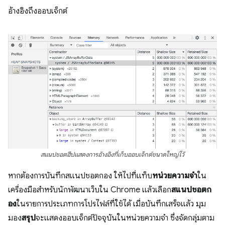
อ้างอิงถึงออบเจ็กต์
สแนปชอตฮีปแสดงการอ้างอิงที่เก็บออบเจ็กต์ขนาดใหญ่ไว้
หากต้องการบันทึกสแนปชอตกอง ให้ไปที่แท็บ
หน่วยความจํา
ใน
เครื่องมือสําหรับนักพัฒนาเว็บใน Chrome แล้วเลือก
สแนปชอตก
อง
ในรายการประเภทการโปรไฟล์ที่ใช้ได้ เมื่อบันทึกเสร็จแล้ว มุม
มอง
สรุป
จะแสดงออบเจ็กต์ปัจจุบันในหน่วยความจำ ซึ่งจัดกลุ่มตาม