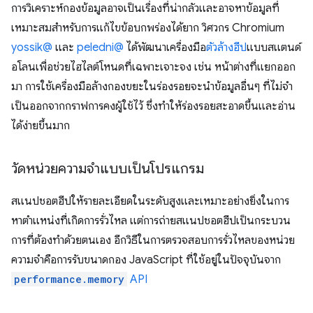
การวิเคราะห์กองข้อมูลอาจเป็นเรื่องที่น่ากลัวและอาจหาข้อมูลที่
เหมาะสมสำหรับการแก้ไขข้อบกพร่องได้ยาก วิศวกร Chromium
yossik@
และ
peledni@
ได้พัฒนาเครื่องมือ
ตัวล้างฮีป
แบบสแตนด์
อโลนเพื่อช่วยไฮไลต์โหนดที่เฉพาะเจาะจง เช่น หน้าต่างที่แยกออก
มา การใช้เครื่องมือล้างกองขยะในร่องรอยจะนําข้อมูลอื่นๆ ที่ไม่จํา
เป็นออกจากกราฟการคงผู้ใช้ไว้ ซึ่งทําให้ร่องรอยสะอาดขึ้นและอ่าน
ได้ง่ายขึ้นมาก
วัดหน่วยความจําแบบเป็นโปรแกรม
สแนปชอตฮีปให้รายละเอียดในระดับสูงและเหมาะอย่างยิ่งในการ
หาตําแหน่งที่เกิดการรั่วไหล แต่การถ่ายสแนปชอตฮีปเป็นกระบวน
การที่ต้องทำด้วยตนเอง อีกวิธีในการตรวจสอบการรั่วไหลของหน่วย
ความจำคือการรับขนาดกอง JavaScript ที่ใช้อยู่ในปัจจุบันจาก
performance.memory
API