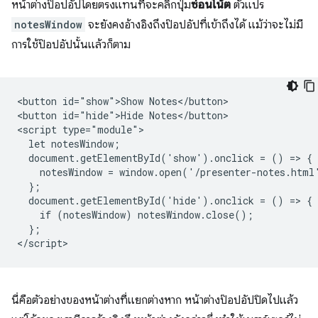
หน้าต่างป๊อปอัปโดยตรงแทนที่จะคลิกปุ่ม
ซ่อนโน้ต
ตัวแปร
notesWindow
จะยังคงอ้างอิงถึงป๊อปอัปที่เข้าถึงได้ แม้ว่าจะไม่มี
การใช้ป๊อปอัปนั้นแล้วก็ตาม
<button id="show">Show Notes</button>

<button id="hide">Hide Notes</button>

<script type="module">

  let notesWindow;

  document.getElementById('show').onclick = () => {

    notesWindow = window.open('/presenter-notes.html'
  };

  document.getElementById('hide').onclick = () => {

    if (notesWindow) notesWindow.close();

  };

นี่คือตัวอย่างของหน้าต่างที่แยกต่างหาก หน้าต่างป๊อปอัปปิดไปแล้ว