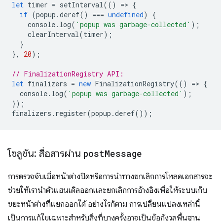
let
timer
=
setInterval
(()
=
>
{
if
(
popup
.
deref
()
===
undefined
)
{
console
.
log
(
'popup was garbage-collected'
);
clearInterval
(
timer
);
}
},
20
);
// FinalizationRegistry API:
let
finalizers
=
new
FinalizationRegistry
(()
=
>
{
console
.
log
(
'popup was garbage-collected'
);
});
finalizers
.
register
(
popup
.
deref
());
โซลูชัน: สื่อสารผ่าน
post
Message
การตรวจจับเมื่อหน้าต่างปิดหรือการนำทางยกเลิกการโหลดเอกสารจะ
ช่วยให้เรานำตัวแฮนเดิลออกและยกเลิกการอ้างอิงเพื่อให้ระบบเก็บ
ขยะหน้าต่างที่แยกออกได้ อย่างไรก็ตาม การเปลี่ยนแปลงเหล่านี้
เป็นการแก้ไขเฉพาะสำหรับสิ่งที่บางครั้งอาจเป็นข้อกังวลพื้นฐาน