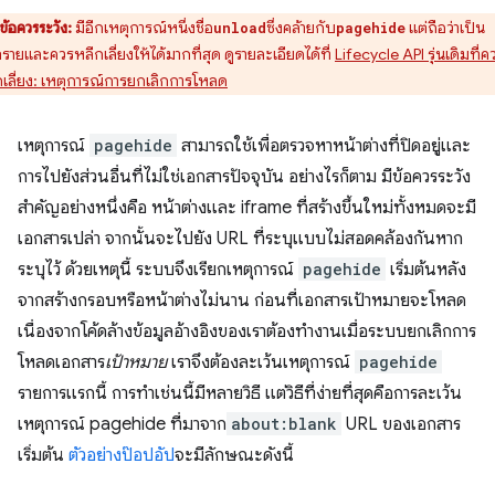
ข้อควรระวัง:
มีอีกเหตุการณ์หนึ่งชื่อ
ซึ่งคล้ายกับ
แต่ถือว่าเป็น
unload
pagehide
รายและควรหลีกเลี่ยงให้ได้มากที่สุด ดูรายละเอียดได้ที่
Lifecycle API รุ่นเดิมที่ค
กเลี่ยง: เหตุการณ์การยกเลิกการโหลด
เหตุการณ์
pagehide
สามารถใช้เพื่อตรวจหาหน้าต่างที่ปิดอยู่และ
การไปยังส่วนอื่นที่ไม่ใช่เอกสารปัจจุบัน อย่างไรก็ตาม มีข้อควรระวัง
สำคัญอย่างหนึ่งคือ หน้าต่างและ iframe ที่สร้างขึ้นใหม่ทั้งหมดจะมี
เอกสารเปล่า จากนั้นจะไปยัง URL ที่ระบุแบบไม่สอดคล้องกันหาก
ระบุไว้ ด้วยเหตุนี้ ระบบจึงเรียกเหตุการณ์
pagehide
เริ่มต้นหลัง
จากสร้างกรอบหรือหน้าต่างไม่นาน ก่อนที่เอกสารเป้าหมายจะโหลด
เนื่องจากโค้ดล้างข้อมูลอ้างอิงของเราต้องทำงานเมื่อระบบยกเลิกการ
โหลดเอกสาร
เป้าหมาย
เราจึงต้องละเว้นเหตุการณ์
pagehide
รายการแรกนี้ การทำเช่นนี้มีหลายวิธี แต่วิธีที่ง่ายที่สุดคือการละเว้น
เหตุการณ์ pagehide ที่มาจาก
about:blank
URL ของเอกสาร
เริ่มต้น
ตัวอย่างป๊อปอัป
จะมีลักษณะดังนี้