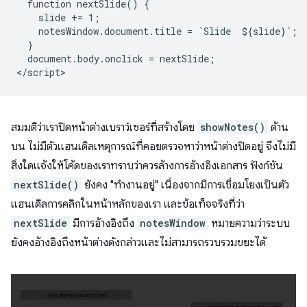
  function nextSlide() {

    slide += 1;

    notesWindow.document.title = `Slide  ${slide}`;

  }

  document.body.onclick = nextSlide;

สมมติว่าเราปิดหน้าต่างเบราว์เซอร์ที่สร้างโดย
showNotes()
ด้าน
บน ไม่มีตัวแฮนเดิลเหตุการณ์ที่คอยตรวจหาว่าหน้าต่างปิดอยู่ จึงไม่มี
สิ่งใดแจ้งให้โค้ดของเราทราบว่าควรล้างการอ้างอิงเอกสาร ฟังก์ชัน
nextSlide()
ยังคง "ทำงานอยู่" เนื่องจากมีการเชื่อมโยงเป็นตัว
แฮนเดิลการคลิกในหน้าหลักของเรา และข้อเท็จจริงที่ว่า
nextSlide
มีการอ้างอิงถึง
notesWindow
หมายความว่าระบบ
ยังคงอ้างอิงถึงหน้าต่างดังกล่าวและไม่สามารถรวบรวมขยะได้