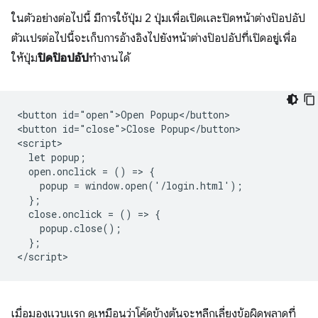
ในตัวอย่างต่อไปนี้ มีการใช้ปุ่ม 2 ปุ่มเพื่อเปิดและปิดหน้าต่างป๊อปอัป
ตัวแปรต่อไปนี้จะเก็บการอ้างอิงไปยังหน้าต่างป๊อปอัปที่เปิดอยู่เพื่อ
ให้ปุ่ม
ปิดป๊อปอัป
ทำงานได้
<button id="open">Open Popup</button>

<button id="close">Close Popup</button>

<script>

  let popup;

  open.onclick = () => {

    popup = window.open('/login.html');

  };

  close.onclick = () => {

    popup.close();

  };

เมื่อมองแวบแรก ดูเหมือนว่าโค้ดข้างต้นจะหลีกเลี่ยงข้อผิดพลาดที่