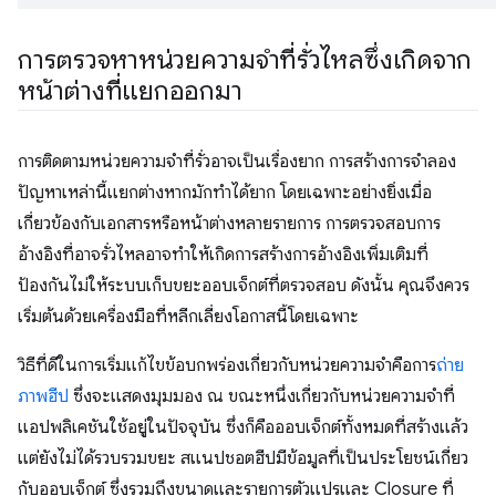
การตรวจหาหน่วยความจําที่รั่วไหลซึ่งเกิดจาก
หน้าต่างที่แยกออกมา
การติดตามหน่วยความจําที่รั่วอาจเป็นเรื่องยาก การสร้างการจำลอง
ปัญหาเหล่านี้แยกต่างหากมักทำได้ยาก โดยเฉพาะอย่างยิ่งเมื่อ
เกี่ยวข้องกับเอกสารหรือหน้าต่างหลายรายการ การตรวจสอบการ
อ้างอิงที่อาจรั่วไหลอาจทําให้เกิดการสร้างการอ้างอิงเพิ่มเติมที่
ป้องกันไม่ให้ระบบเก็บขยะออบเจ็กต์ที่ตรวจสอบ ดังนั้น คุณจึงควร
เริ่มต้นด้วยเครื่องมือที่หลีกเลี่ยงโอกาสนี้โดยเฉพาะ
วิธีที่ดีในการเริ่มแก้ไขข้อบกพร่องเกี่ยวกับหน่วยความจำคือการ
ถ่าย
ภาพฮีป
ซึ่งจะแสดงมุมมอง ณ ขณะหนึ่งเกี่ยวกับหน่วยความจําที่
แอปพลิเคชันใช้อยู่ในปัจจุบัน ซึ่งก็คือออบเจ็กต์ทั้งหมดที่สร้างแล้ว
แต่ยังไม่ได้รวบรวมขยะ สแนปชอตฮีปมีข้อมูลที่เป็นประโยชน์เกี่ยว
กับออบเจ็กต์ ซึ่งรวมถึงขนาดและรายการตัวแปรและ Closure ที่