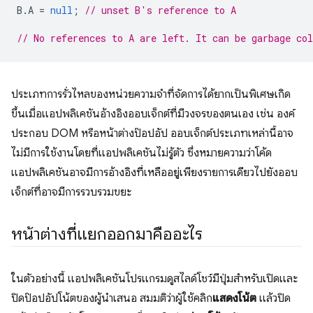
B
.
A
=
null
;
// unset B's reference to A
// No references to A are left. It can be garbage col
ประเภทการรั่วไหลของหน่วยความจำที่จัดการได้ยากเป็นพิเศษเกิด
ขึ้นเมื่อแอปพลิเคชันอ้างอิงออบเจ็กต์ที่มีวงจรของตนเอง เช่น องค์
ประกอบ DOM หรือหน้าต่างป๊อปอัป ออบเจ็กต์ประเภทเหล่านี้อาจ
ไม่มีการใช้งานโดยที่แอปพลิเคชันไม่รู้ตัว ซึ่งหมายความว่าโค้ด
แอปพลิเคชันอาจมีการอ้างอิงที่เหลืออยู่เพียงรายการเดียวไปยังออบ
เจ็กต์ที่อาจมีการรวบรวมขยะ
หน้าต่างที่แยกออกมาคืออะไร
ในตัวอย่างนี้ แอปพลิเคชันโปรแกรมดูสไลด์โชว์มีปุ่มสำหรับเปิดและ
ปิดป๊อปอัปโน้ตของผู้นำเสนอ สมมติว่าผู้ใช้คลิก
แสดงโน้ต
แล้วปิด