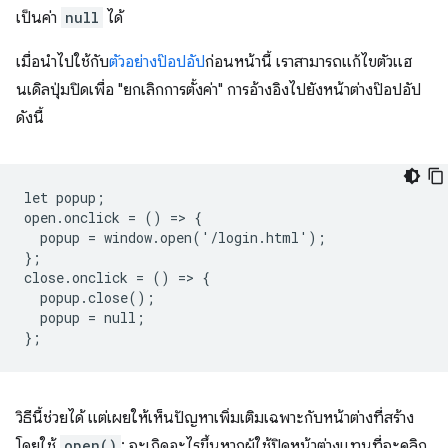
เป็นค่า
null
ได้
เมื่อนําไปใช้กับ
ตัวอย่างป๊อปอัป
ก่อนหน้านี้ เราสามารถแก้ไขตัวแฮ
นเดิลปุ่มปิดเพื่อ "ยกเลิกการตั้งค่า" การอ้างอิงไปยังหน้าต่างป๊อปอัป
ดังนี้
let popup;

open.onclick = () => {

  popup = window.open('/login.html');

};

close.onclick = () => {

  popup.close();

  popup = null;

วิธีนี้ช่วยได้ แต่เผยให้เห็นปัญหาเพิ่มเติมเฉพาะกับหน้าต่างที่สร้าง
โดยใช้
open()
: จะเกิดอะไรขึ้นหากผู้ใช้ปิดหน้าต่างแทนที่จะคลิก