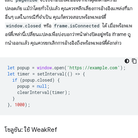
และ
จะใช้งานไม่ได้เนื่องจากเหตุผลด้านความ
ปลอดภัย แม้ว่าโดยทั่วไปแล้ว คุณควรหลีกเลี่ยงการอ้างอิงแหล่งที่มา
อื่นๆ แต่ในกรณีที่จําเป็น คุณก็ตรวจสอบพร็อพเพอร์ตี้
window.closed
หรือ
frame.isConnected
ได้ เมื่อพร็อพเพ
อร์ตี้เหล่านี้เปลี่ยนแปลงเพื่อบ่งบอกว่าหน้าต่างปิดอยู่หรือ iframe ถู
กนําออกแล้ว คุณควรยกเลิกการอ้างอิงถึงพร็อพเพอร์ตี้ดังกล่าว
let
popup
=
window
.
open
(
'https://example.com'
);
let
timer
=
setInterval
(()
=
>
{
if
(
popup
.
closed
)
{
popup
=
null
;
clearInterval
(
timer
);
}
},
1000
);
โซลูชัน: ใช้ Weak
Ref