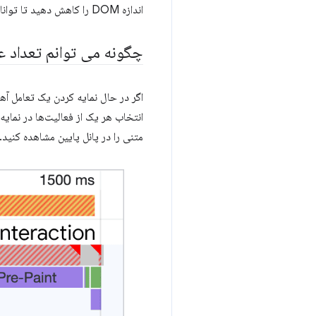
اندازه DOM را کاهش دهید تا توانایی صفحه شما در پاسخگویی به تعاملات کاربر را بهبود بخشد تا INP وب سایت شما بهبود یابد.
چگونه می توانم تعداد عناصر DOM تحت تأثیر یک تعامل را اند
متنی را در پانل پایین مشاهده کنید.