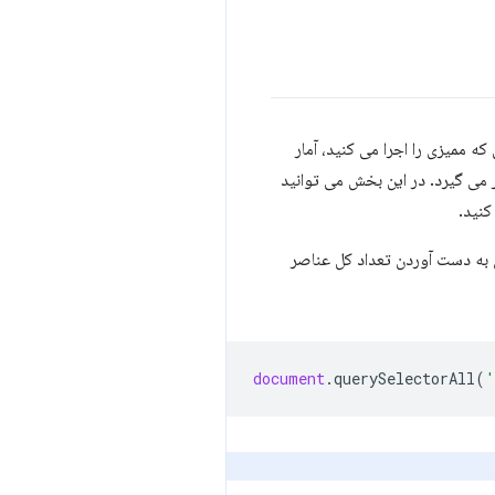
ش اول از Lighthouse استفاده می کند. هنگامی که ممیزی را اجرا می کنید، آمار
ه فعلی در ممیزی "Avoid an Excessive DOM size" تحت عنوان "Diagnostics" قرار می گیرد. در این بخش می توانید
 به دست آوردن تعداد کل عناصر
document
.
querySelectorAll
(
'