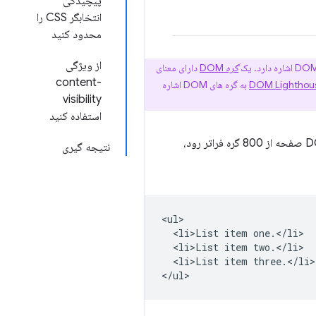
پیچیدگی
انتخابگر CSS را
محدود کنید
از ویژگی
گره
DOM
دارای معنای
content-
به گره های DOM اشاره
visibility
استفاده کنید
، اندازه DOM یک صفحه زمانی که از 1400 گره فراتر رود بیش از حد است. زمانی که DOM صفحه از 800 گره فراتر رود،
نتیجه گیری
<ul>

  <li>List item one.</li>

  <li>List item two.</li>

  <li>List item three.</li>
