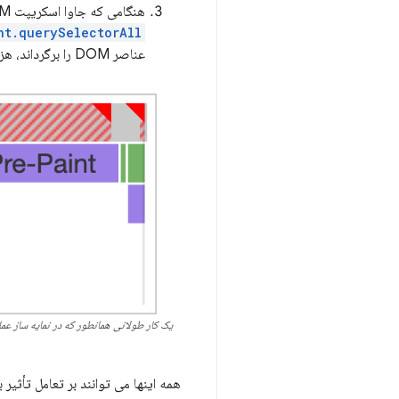
هنگامی که جاوا اسکریپت DOM را پرس و جو می کند، ارجاع به عناصر DOM در حافظه ذخیره می شود. برای مثال، اگر
nt.querySelectorAll
عناصر DOM را برگرداند، هزینه حافظه می تواند قابل توجه باشد.