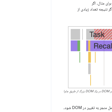
 نتیجه تعداد زیادی از
یک کار طولانی همانطور که در نمایه ساز عملکرد در Chrome DevTools نشان داده شده است. وظیفه طولانی نشان داده شده با قرار دادن عناصر DOM در یک DOM بزرگ از طریق جاوا
همه اینها می توانند بر تعامل تأثیر بگذارند، اما مورد دوم در لیست بالا از اهمیت ویژه ای برخوردار است. اگر یک تعامل منجر به تغییر در DOM شود،