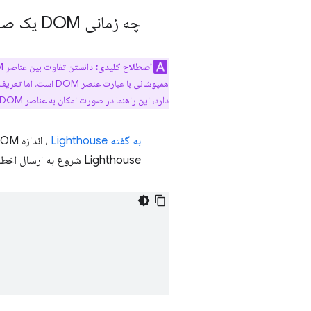
چه زمانی DOM یک صفحه
اصطلاح کلیدی:
دانستن تفاوت بین عناصر DOM و گره های DOM مهم است. یک
همپوشانی با عبارت عنصر DOM است، اما تعریف آن برای شامل نظرات، فضای خالی و متن گسترش یافته است. در حالی که
دارد، این راهنما در صورت امکان به عناصر DOM روی گره ها اشاره می کند.
به گفته Lighthouse
Lighthouse شروع به ارسال اخطار می کند. برای مثال HTML زیر را در نظر بگیرید: