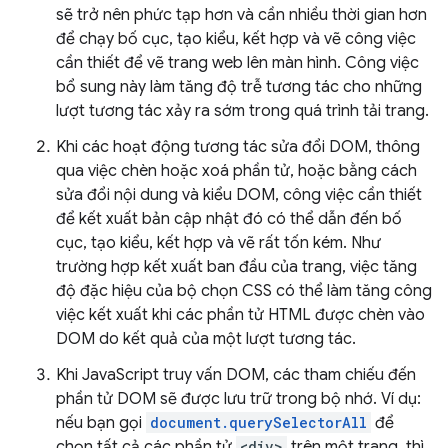
sẽ trở nên phức tạp hơn và cần nhiều thời gian hơn
để chạy bố cục, tạo kiểu, kết hợp và vẽ công việc
cần thiết để vẽ trang web lên màn hình. Công việc
bổ sung này làm tăng độ trễ tương tác cho những
lượt tương tác xảy ra sớm trong quá trình tải trang.
Khi các hoạt động tương tác sửa đổi DOM, thông
qua việc chèn hoặc xoá phần tử, hoặc bằng cách
sửa đổi nội dung và kiểu DOM, công việc cần thiết
để kết xuất bản cập nhật đó có thể dẫn đến bố
cục, tạo kiểu, kết hợp và vẽ rất tốn kém. Như
trường hợp kết xuất ban đầu của trang, việc tăng
độ đặc hiệu của bộ chọn CSS có thể làm tăng công
việc kết xuất khi các phần tử HTML được chèn vào
DOM do kết quả của một lượt tương tác.
Khi JavaScript truy vấn DOM, các tham chiếu đến
phần tử DOM sẽ được lưu trữ trong bộ nhớ. Ví dụ:
nếu bạn gọi
document.querySelectorAll
để
chọn tất cả các phần tử
<div>
trên một trang, thì