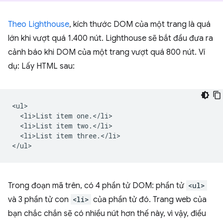
Theo Lighthouse
, kích thước DOM của một trang là quá
lớn khi vượt quá 1.400 nút. Lighthouse sẽ bắt đầu đưa ra
cảnh báo khi DOM của một trang vượt quá 800 nút. Ví
dụ: Lấy HTML sau:
<ul>

  <li>List item one.</li>

  <li>List item two.</li>

  <li>List item three.</li>

Trong đoạn mã trên, có 4 phần tử DOM: phần tử
<ul>
và 3 phần tử con
<li>
của phần tử đó. Trang web của
bạn chắc chắn sẽ có nhiều nút hơn thế này, vì vậy, điều