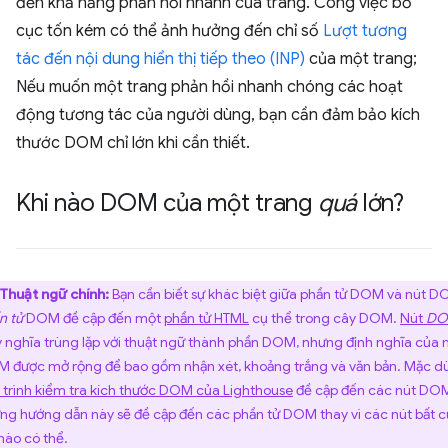
đến khả năng phản hồi nhanh của trang. Công việc bố
cục tốn kém có thể ảnh hưởng đến chỉ số
Lượt tương
tác đến nội dung hiển thị tiếp theo (INP)
của một trang;
Nếu muốn một trang phản hồi nhanh chóng các hoạt
động tương tác của người dùng, bạn cần đảm bảo kích
thước DOM chỉ lớn khi cần thiết.
Khi nào DOM của một trang
quá
lớn?
Thuật ngữ chính:
Bạn cần biết sự khác biệt giữa phần tử DOM và nút D
n tử
DOM đề cập đến một
phần tử HTML
cụ thể trong cây DOM.
Nút
D
ý nghĩa trùng lặp với thuật ngữ thành phần DOM, nhưng định nghĩa của 
 được mở rộng để bao gồm nhận xét, khoảng trắng và văn bản. Mặc d
 trình kiểm tra kích thước DOM của Lighthouse
đề cập đến các nút DO
ng hướng dẫn này sẽ đề cập đến các phần tử DOM thay vì các nút bất c
 nào có thể.