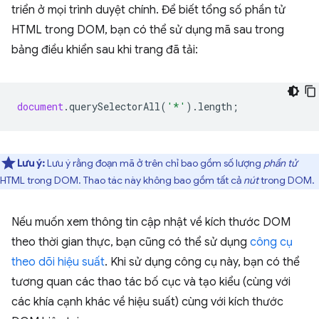
triển ở mọi trình duyệt chính. Để biết tổng số phần tử
HTML trong DOM, bạn có thể sử dụng mã sau trong
bảng điều khiển sau khi trang đã tải:
document
.
querySelectorAll
(
'*'
).
length
;
Lưu ý:
Lưu ý rằng đoạn mã ở trên chỉ bao gồm số lượng
phần tử
HTML trong DOM. Thao tác này không bao gồm tất cả
nút
trong DOM.
Nếu muốn xem thông tin cập nhật về kích thước DOM
theo thời gian thực, bạn cũng có thể sử dụng
công cụ
theo dõi hiệu suất
. Khi sử dụng công cụ này, bạn có thể
tương quan các thao tác bố cục và tạo kiểu (cùng với
các khía cạnh khác về hiệu suất) cùng với kích thước