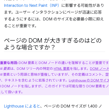
Interaction to Next Paint（INP）
に影響する可能性があり
ます。ユーザー インタラクションにページが迅速に応答
するようにするには、DOM のサイズを必要最小限に抑え
ることが重要です。
ページの DOM が大きすぎるのはどの
ような場合ですか？
重要な用語:
DOM 要素と DOM ノードの違いを理解することが重要で
OM
要素
は、DOM ツリー内の特定の
HTML 要素
を指します。
DOM
ノー
OM 要素という用語と意味が重複していますが、その定義はコメント、空
字、テキストを含むように拡張されています。
Lighthouse の DOM サ
は DOM ノードを指しますが、このガイドでは可能な限り DOM 要素を
として扱います。
Lighthouse によると
、ページの DOM サイズが 1,400 ノ