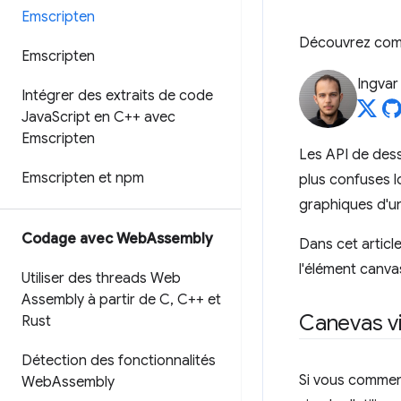
Emscripten
Découvrez comm
Emscripten
Ingvar
Intégrer des extraits de code
Java
Script en C++ avec
Emscripten
Les API de dess
Emscripten et npm
plus confuses l
graphiques d'un
Codage avec Web
Assembly
Dans cet articl
l'élément canva
Utiliser des threads Web
Assembly à partir de C
,
C++ et
Canevas v
Rust
Détection des fonctionnalités
Si vous commenc
Web
Assembly