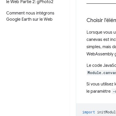
le Web Partie 2: g
Photo2
Comment nous intégrons
Google Earth sur le Web
Choisir l'él
Lorsque vous ut
canevas est inc
simples, mais d
WebAssembly gé
Le code JavaScr
Module.canva
Si vous utilise
le paramètre
-
import
initModul