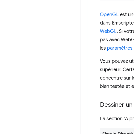
OpenGL
est une
dans Emscripte
WebGL
. Si vo
pas avec WebGL,
les
paramètres
Vous pouvez ut
supérieur. Cert
concentre sur l
bien testée et 
Dessiner un
La section "À 