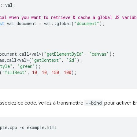
::
val
;
cal when you want to retrieve & cache a global JS variab
st
val
document
=
val
::
global
(
"document"
);
ocument
.
call<val>
(
"getElementById"
,
"canvas"
);
as
.
call<val>
(
"getContext"
,
"2d"
);
Style"
,
"green"
);
(
"fillRect"
,
10
,
10
,
150
,
100
);
sociez ce code, veillez à transmettre
--bind
pour activer E
ple.cpp
-o