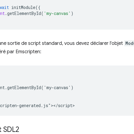
wait
initModule
({
nt
.
getElementById
(
'my-canvas'
)
 une sortie de script standard, vous devez déclarer l'objet
Mod
éré par Emscripten:
nt.getElementById('my-canvas')

t SDL2