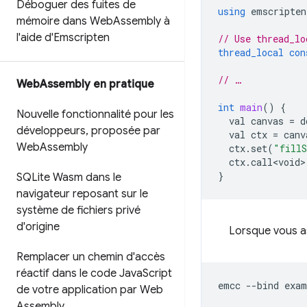
Déboguer des fuites de
using
emscripten
mémoire dans Web
Assembly à
l'aide d'Emscripten
// Use thread_lo
thread_local
con
// …
Web
Assembly en pratique
int
main
()
{
Nouvelle fonctionnalité pour les
val
canvas
=
d
développeurs
,
proposée par
val
ctx
=
canv
Web
Assembly
ctx
.
set
(
"fill
ctx
.
call<void>
}
SQLite Wasm dans le
navigateur reposant sur le
système de fichiers privé
d'origine
Lorsque vous as
Remplacer un chemin d'accès
réactif dans le code Java
Script
emcc
--bind
exam
de votre application par Web
Assembly