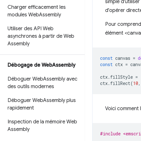
simple d'utiliser l
Charger efficacement les
d'opérer direct
modules Web
Assembly
Pour comprendre
Utiliser des API Web
élément <canva
asynchrones à partir de Web
Assembly
const
canvas
=
d
const
ctx
=
canv
Débogage de Web
Assembly
ctx
.
fillStyle
=
Déboguer Web
Assembly avec
ctx
.
fillRect
(
10
,
des outils modernes
Déboguer Web
Assembly plus
rapidement
Voici comment l
Inspection de la mémoire Web
Assembly
#include <emscri