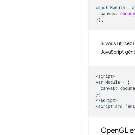
const
Module
=
a
canvas
:
docume
});
Si vous utilisez
JavaScript gén
<script>

var Module = {

  canvas: docume
};

</script>

Open
GL e