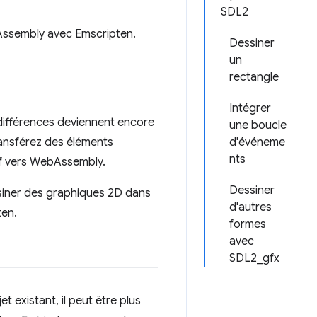
SDL2
Assembly avec Emscripten.
Dessiner
un
rectangle
Intégrer
 différences deviennent encore
une boucle
ransférez des éléments
d'événeme
nts
if vers WebAssembly.
Dessiner
ssiner des graphiques 2D dans
d'autres
ten.
formes
avec
SDL2_gfx
 existant, il peut être plus