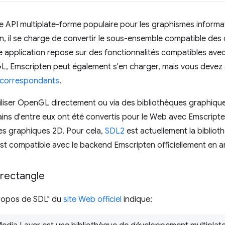
 API multiplate-forme populaire pour les graphismes informatiq
n, il se charge de convertir le sous-ensemble compatible de
tre application repose sur des fonctionnalités compatibles av
 Emscripten peut également s'en charger, mais vous devez ac
 correspondants
.
iliser OpenGL directement ou via des bibliothèques graphiqu
ains d'entre eux ont été convertis pour le Web avec Emscripten
es graphiques 2D. Pour cela,
SDL2
est actuellement la biblioth
est compatible avec le backend Emscripten officiellement en 
 rectangle
propos de SDL" du
site Web officiel
indique: