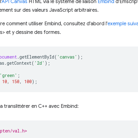
'
API Canvas
HTML via le système de liaison
Embind
d'Emscrip
ement sur des valeurs JavaScript arbitraires.
 comment utiliser Embind, consultez d'abord l'
exemple suiv
s> et y dessine des formes.
ocument
.
getElementById
(
'canvas'
);
as
.
getContext
(
'2d'
);
'green'
;
10
,
150
,
100
);
a translittérer en C++ avec Embind:
pten/val.h>