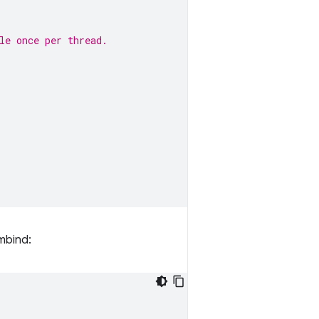
le once per thread.
mbind: