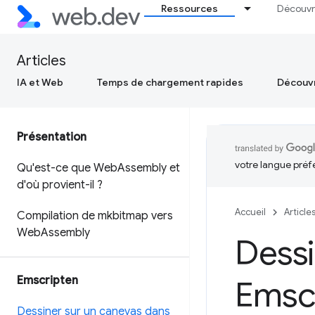
Ressources
Découvr
Articles
IA et Web
Temps de chargement rapides
Découvr
Présentation
votre langue préf
Qu'est-ce que Web
Assembly et
d'où provient-il ?
Accueil
Article
Compilation de mkbitmap vers
Web
Assembly
Dessi
Emscripten
Emsc
Dessiner sur un canevas dans