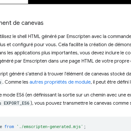
ément de canevas
ilisez le shell HTML généré par Emscripten avec la commande 
lus et configuré pour vous. Cela facilite la création de démon
ans les applications plus importantes, vous devez inclure le c
néré par Emscripten dans une page HTML de votre propre 
ipt généré s'attend à trouver l'élément de canevas stocké da
s
. Comme les
autres propriétés de module
, il peut être défini l
z le mode ES6 (en définissant la sortie sur un chemin avec une 
s EXPORT_ES6
), vous pouvez transmettre le canevas comme s
e
from
'./emscripten-generated.mjs'
;