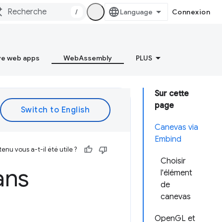
/
Connexion
ve web apps
WebAssembly
PLUS
Sur cette
page
Canevas via
Embind
enu vous a-t-il été utile ?
Choisir
ans
l'élément
de
canevas
OpenGL et