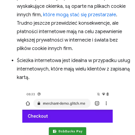
wyskakujące okienka, są oparte na plikach cookie
innych firm,
które mogą stać się przestarzałe
.
Trudno jeszcze przewidzieć konsekwencje, ale
płatności internetowe mają na celu zapewnienie
większej prywatności w internecie i świata bez
plików cookie innych firm.
Ścieżka internetowa jest idealna w przypadku usług
internetowych, które mają wielu klientów z zapisaną
kartą.