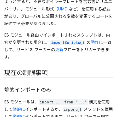
ようとすると、不要なボイラープレートを含む古い「ユニ
バーサル」モジュール形式（
UMD
など）を使用する必要
があり、グローバルに公開される変数を変更するコードを
記述する必要がありました。
ES モジュール経由でインポートされたスクリプトは、内
容が変更された場合に、
importScripts()
の
動作
に一致
して、サービス ワーカーの
更新
フローをトリガーできま
す。
現在の制限事項
静的インポートのみ
ES モジュールは、
import ... from '...'
構文を使用
して
静的に
インポートするか、
import()
メソッドを使用
して
動的に
インポートできます。サービス ワーカー内で