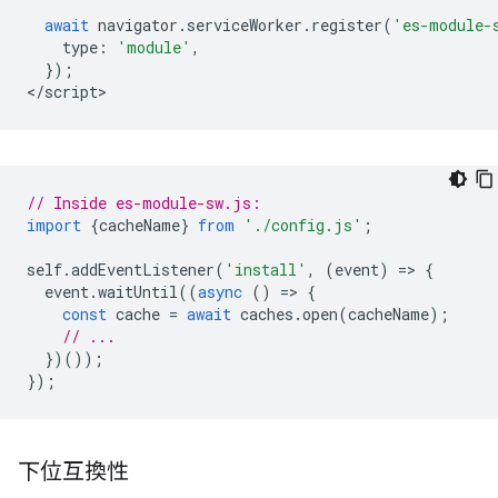
await
navigator
.
serviceWorker
.
register
(
'es-module-
type
:
'module'
,
});
<
/script
// Inside es-module-sw.js:
import
{
cacheName
}
from
'./config.js'
;
self
.
addEventListener
(
'install'
,
(
event
)
=
>
{
event
.
waitUntil
((
async
()
=
>
{
const
cache
=
await
caches
.
open
(
cacheName
);
// ...
})());
});
下位互換性