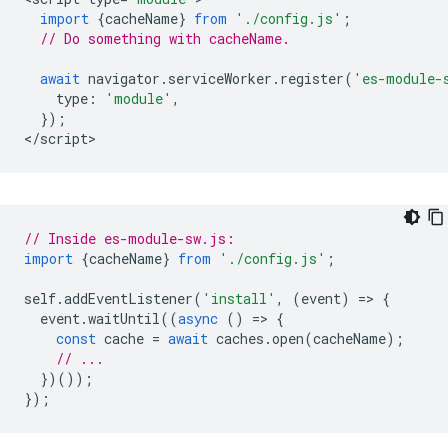
import
{
cacheName
}
from
'./config.js'
;
// Do something with cacheName.
await
navigator
.
serviceWorker
.
register
(
'es-module-
type
:
'module'
,
});
<
/script
// Inside es-module-sw.js:
import
{
cacheName
}
from
'./config.js'
;
self
.
addEventListener
(
'install'
,
(
event
)
=
>
{
event
.
waitUntil
((
async
()
=
>
{
const
cache
=
await
caches
.
open
(
cacheName
);
// ...
})());
});