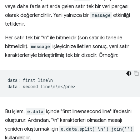
veya daha fazla art arda gelen satır tek bir veri parçası
olarak değerlendirilir. Yani yalnızca bir
message
etkinliği
tetiklenir.
Her satır tek bir "\n" ile bitmelidir (son satır iki tane ile
bitmelidir).
message
işleyicinize iletilen sonuç, yeni satır
karakterleriyle birleştirilmiş tek bir dizedir. Örneğin:
data
:
first
line
\
n
data
:
second
line
\
n
\
n
<
/
pre
Bu işlem,
e.data
içinde "first line\nsecond line" ifadesini
oluşturur. Ardından, "\n" karakterleri olmadan mesajı
yeniden oluşturmak için
e.data.split('\n').join('')
kullanılabilir.