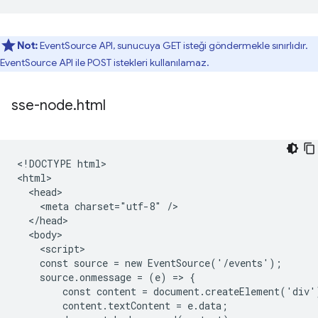
Not:
EventSource API, sunucuya GET isteği göndermekle sınırlıdır.
EventSource API ile POST istekleri kullanılamaz.
sse-node
.
html
<!DOCTYPE html>

<html>

  <head>

    <meta charset="utf-8" />

  </head>

  <body>

    <script>

    const source = new EventSource('/events');

    source.onmessage = (e) => {

        const content = document.createElement('div')
        content.textContent = e.data;
