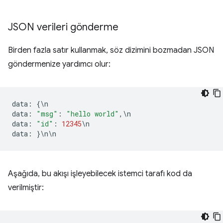
JSON verileri gönderme
Birden fazla satır kullanmak, söz dizimini bozmadan JSON
göndermenize yardımcı olur:
data
:
{
\
n
data
:
"msg"
:
"hello world"
,
\
n
data
:
"id"
:
12345
\
n
data
:
}
\
n
\
n
Aşağıda, bu akışı işleyebilecek istemci tarafı kod da
verilmiştir: