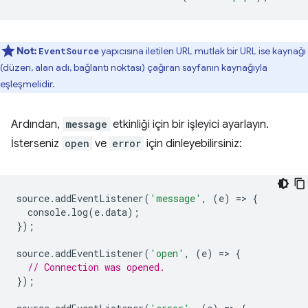
Not:
yapıcısına iletilen URL mutlak bir URL ise kaynağı
EventSource
(düzen, alan adı, bağlantı noktası) çağıran sayfanın kaynağıyla
eşleşmelidir.
Ardından,
message
etkinliği için bir işleyici ayarlayın.
İsterseniz
open
ve
error
için dinleyebilirsiniz:
source
.
addEventListener
(
'message'
,
(
e
)
=
>
{
console
.
log
(
e
.
data
);
});
source
.
addEventListener
(
'open'
,
(
e
)
=
>
{
// Connection was opened.
});