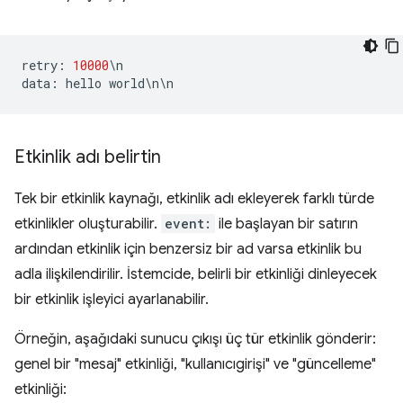
retry
:
10000
\
n
data
:
hello
world
\
n
\
n
Etkinlik adı belirtin
Tek bir etkinlik kaynağı, etkinlik adı ekleyerek farklı türde
etkinlikler oluşturabilir.
event:
ile başlayan bir satırın
ardından etkinlik için benzersiz bir ad varsa etkinlik bu
adla ilişkilendirilir. İstemcide, belirli bir etkinliği dinleyecek
bir etkinlik işleyici ayarlanabilir.
Örneğin, aşağıdaki sunucu çıkışı üç tür etkinlik gönderir:
genel bir "mesaj" etkinliği, "kullanıcıgirişi" ve "güncelleme"
etkinliği: