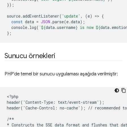
});
source
.
addEventListener
(
'update'
,
(
e
)
=
>
{
const
data
=
JSON
.
parse
(
e
.
data
);
console
.
log
(
`
${
data
.
username
}
 is now 
${
data
.
emotio
};
Sunucu örnekleri
PHP'de temel bir sunucu uygulaması aşağıda verilmiştir:
<
?php
header('Content-Type: text/event-stream');
header('Cache-Control: no-cache'); // recommended to
/**
* Constructs the SSE data format and flushes that da