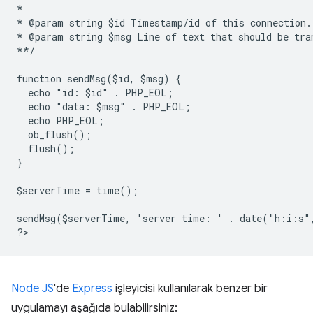
*
* @param string $id Timestamp/id of this connection.
* @param string $msg Line of text that should be tra
**/
function sendMsg($id, $msg) {
  echo "id: $id" . PHP_EOL;
  echo "data: $msg" . PHP_EOL;
  echo PHP_EOL;
  ob_flush();
  flush();
}
$serverTime = time();
sendMsg($serverTime, 'server time: ' . date("h:i:s"
?
Node JS
'de
Express
işleyicisi kullanılarak benzer bir
uygulamayı aşağıda bulabilirsiniz: