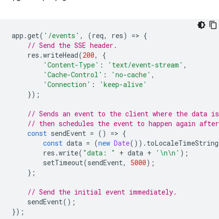
app
.
get
(
'/events'
,
(
req
,
res
)
=
>
{
// Send the SSE header.
res
.
writeHead
(
200
,
{
'Content-Type'
:
'text/event-stream'
,
'Cache-Control'
:
'no-cache'
,
'Connection'
:
'keep-alive'
});
// Sends an event to the client where the data is
// then schedules the event to happen again after
const
sendEvent
=
()
=
>
{
const
data
=
(
new
Date
()).
toLocaleTimeString
res
.
write
(
"data: "
+
data
+
'\n\n'
);
setTimeout
(
sendEvent
,
5000
);
};
// Send the initial event immediately.
sendEvent
();
});