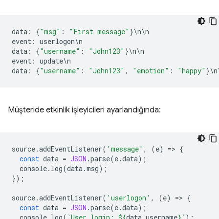
data
:
{
"msg"
:
"First message"
}
\
n
\
n
event
:
userlogon
\
n
data
:
{
"username"
:
"John123"
}
\
n
\
n
event
:
update
\
n
data
:
{
"username"
:
"John123"
,
"emotion"
:
"happy"
}
\
n
Müşteride etkinlik işleyicileri ayarlandığında:
source
.
addEventListener
(
'message'
,
(
e
)
=
>
{
const
data
=
JSON
.
parse
(
e
.
data
);
console
.
log
(
data
.
msg
);
});
source
.
addEventListener
(
'userlogon'
,
(
e
)
=
>
{
const
data
=
JSON
.
parse
(
e
.
data
);
console
.
log
(
`User login: 
${
data
.
username
}
`
);