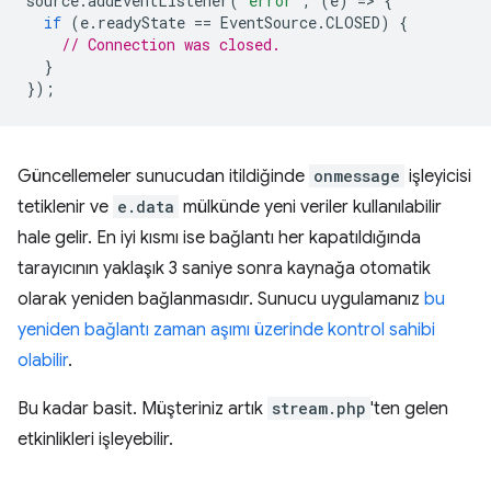
source
.
addEventListener
(
'error'
,
(
e
)
=
>
{
if
(
e
.
readyState
==
EventSource
.
CLOSED
)
{
// Connection was closed.
}
});
Güncellemeler sunucudan itildiğinde
onmessage
işleyicisi
tetiklenir ve
e.data
mülkünde yeni veriler kullanılabilir
hale gelir. En iyi kısmı ise bağlantı her kapatıldığında
tarayıcının yaklaşık 3 saniye sonra kaynağa otomatik
olarak yeniden bağlanmasıdır. Sunucu uygulamanız
bu
yeniden bağlantı zaman aşımı üzerinde kontrol sahibi
olabilir
.
Bu kadar basit. Müşteriniz artık
stream.php
'ten gelen
etkinlikleri işleyebilir.