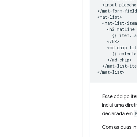
  <input placeho
</mat-form-field
<mat-list>

  <mat-list-item
    <h3 matLine 
      {{ item.la
    </h3>

    <md-chip tit
      {{ calcula
    </md-chip>

  </mat-list-ite
Esse código ite
inclui uma diret
declarada em
Com as duas in