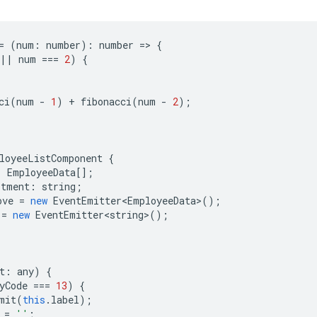
=
(
num
:
number
)
:
number
=
>
{
||
num
===
2
)
{
ci
(
num
-
1
)
+
fibonacci
(
num
-
2
);
loyeeListComponent
{
:
EmployeeData
[];
rtment
:
string
;
ove
=
new
EventEmitter<EmployeeData>
();
=
new
EventEmitter<string>
();
t
:
any
)
{
yCode
===
13
)
{
mit
(
this
.
label
);
=
''
;