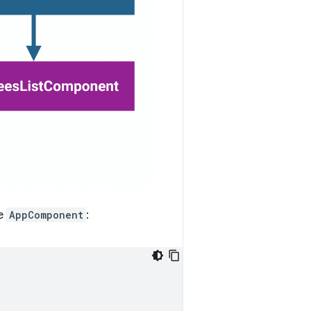
e
AppComponent
: