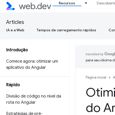
Recursos
Descobert
Articles
IA e a Web
Tempos de carregamento rápidos
Con
Introdução
para seu idioma d
Comece agora: otimizar um
aplicativo do Angular
Página inicial
A
Rápido
Otimi
Divisão de código no nível da
rota no Angular
do An
Estratégias de pré-