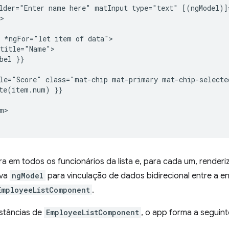
lder="Enter name here" matInput type="text" [(ngModel)]
>

 *ngFor="let item of data">

title="Name">

bel }}

le="Score" class="mat-chip mat-primary mat-chip-selecte
te(item.num) }}

m>

ra em todos os funcionários da lista e, para cada um, renderi
iva
ngModel
para vinculação de dados bidirecional entre a e
EmployeeListComponent
.
stâncias de
EmployeeListComponent
, o app forma a seguin