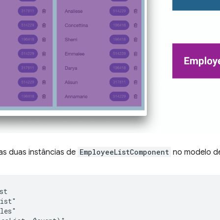
as duas instâncias de
EmployeeListComponent
no modelo d
t

ist"

les"
