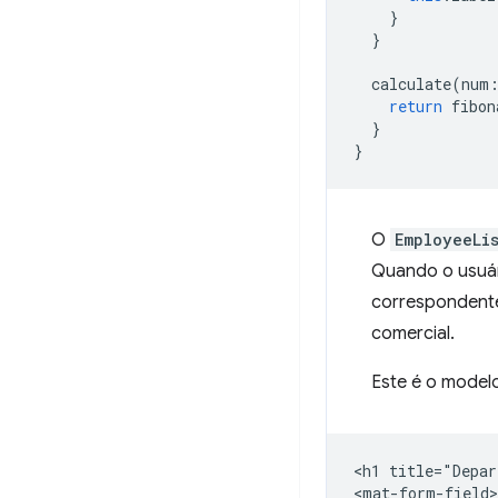
}
}
calculate
(
num
return
fibon
}
}
O
EmployeeLi
Quando o usuár
correspondent
comercial.
Este é o model
<h1 title="Depar
<mat-form-field>
