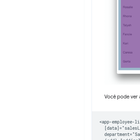
Você pode ver 
<app-employee-lis
  [data]="salesL
  department="Sa