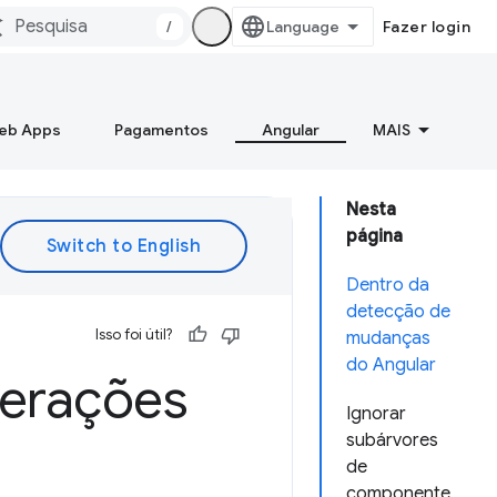
/
Fazer login
Web Apps
Pagamentos
Angular
MAIS
Nesta
página
Dentro da
detecção de
Isso foi útil?
mudanças
do Angular
terações
Ignorar
subárvores
de
componente