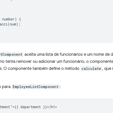
:
number
)
{
acci
(
num
);
stComponent
aceita uma lista de funcionários e um nome de
io tenta remover ou adicionar um funcionário, o component
e. O componente também define o método
calculate
, que
o para
EmployeeListComponent
:
tment">{{ department }}</h1>
