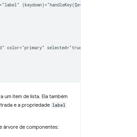
="label" (keydown)="handleKey($event)">

d" color="primary" selected="true">

za um item de lista. Ela também
ntrada e a propriedade
label
te árvore de componentes: