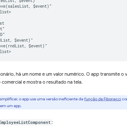
esList, $event)"

ve(salesList, $event)"

list>

t

t"

D"

List, $event)"

ve(rndList, $event)"

onário, há um nome e um valor numérico. O app transmite o v
 comercial e mostra o resultado na tela.
 simplificar, o app usa uma versão ineficiente da
função de Fibonacci
com
 em um app.
EmployeeListComponent
: