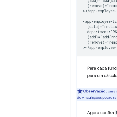
  (add)="add(sal
  (remove)="remo
></app-employee-
<app-employee-lis
  [data]="rndLis
  department="R&
  (add)="add(rnd
  (remove)="remo
Para cada funci
para um cálculo
Observação
: para
de vinculações pesadas
Agora confira