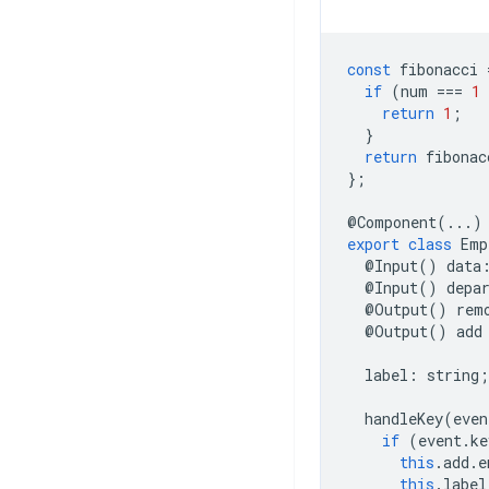
const
fibonacci
if
(
num
===
1
return
1
;
}
return
fibonac
};
@
Component
(...)
export
class
Emp
@
Input
()
data
@
Input
()
depa
@
Output
()
rem
@
Output
()
add
label
:
string
;
handleKey
(
even
if
(
event
.
ke
this
.
add
.
e
this
.
label