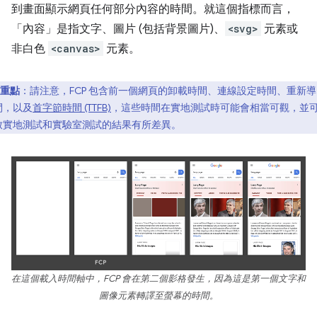
到畫面顯示網頁任何部分內容的時間。就這個指標而言，
「內容」是指文字、圖片 (包括背景圖片)、
<svg>
元素或
非白色
<canvas>
元素。
重點
：請注意，FCP 包含前一個網頁的卸載時間、連線設定時間、重新導
間，以及
首字節時間 (TTFB)
，這些時間在實地測試時可能會相當可觀，並
致實地測試和實驗室測試的結果有所差異。
在這個載入時間軸中，FCP 會在第二個影格發生，因為這是第一個文字和
圖像元素轉譯至螢幕的時間。