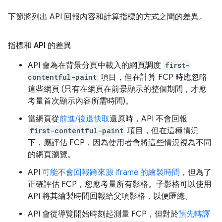
下節將列出 API 回報內容和計算指標的方式之間的差異。
指標和 API 的差異
API 會為在背景分頁中載入的網頁調度
first-
contentful-paint
項目，但在計算 FCP 時應忽略
這些網頁 (只有在網頁在前景顯示的整個期間，才應
考量首次顯示內容所需時間)。
當網頁從
前進/後退快取
還原時，API 不會回報
first-contentful-paint
項目，但在這種情況
下，應評估 FCP，因為使用者會將這些情況視為不同
的網頁瀏覽。
API
可能不會回報跨來源 iframe 的繪製時間
，但為了
正確評估 FCP，您應考量所有影格。子影格可以使用
API 將其繪製時間回報給父項影格，以便匯總。
API 會從導覽開始時刻起測量 FCP，但對於
預先轉譯