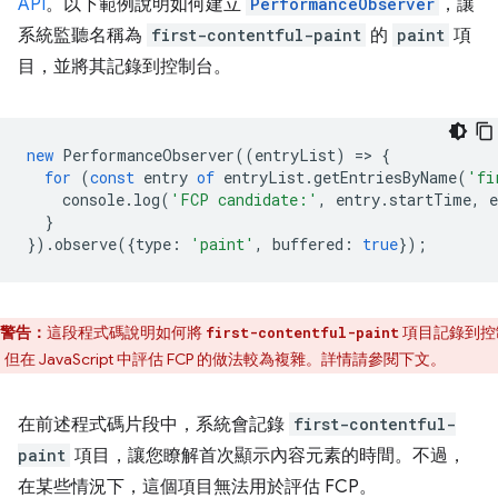
API
。以下範例說明如何建立
PerformanceObserver
，讓
系統監聽名稱為
first-contentful-paint
的
paint
項
目，並將其記錄到控制台。
new
PerformanceObserver
((
entryList
)
=
>
{
for
(
const
entry
of
entryList
.
getEntriesByName
(
'fi
console
.
log
(
'FCP candidate:'
,
entry
.
startTime
,
e
}
}).
observe
({
type
:
'paint'
,
buffered
:
true
});
警告：
這段程式碼說明如何將
項目記錄到控
first-contentful-paint
但在 JavaScript 中評估 FCP 的做法較為複雜。詳情請參閱下文。
在前述程式碼片段中，系統會記錄
first-contentful-
paint
項目，讓您瞭解首次顯示內容元素的時間。不過，
在某些情況下，這個項目無法用於評估 FCP。