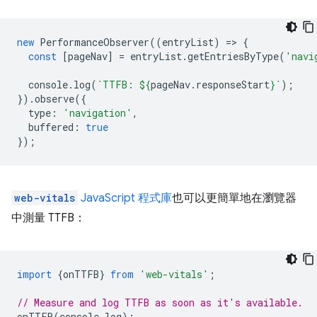
new
PerformanceObserver
((
entryList
)
=
>
{
const
[
pageNav
]
=
entryList
.
getEntriesByType
(
'navi
console
.
log
(
`TTFB: 
${
pageNav
.
responseStart
}
`
);
}).
observe
({
type
:
'navigation'
,
buffered
:
true
});
web-vitals
JavaScript 程式庫
也可以更簡單地在瀏覽器
中測量 TTFB：
import
{
onTTFB
}
from
'web-vitals'
;
// Measure and log TTFB as soon as it's available.
onTTFB
(
console
.
log
);