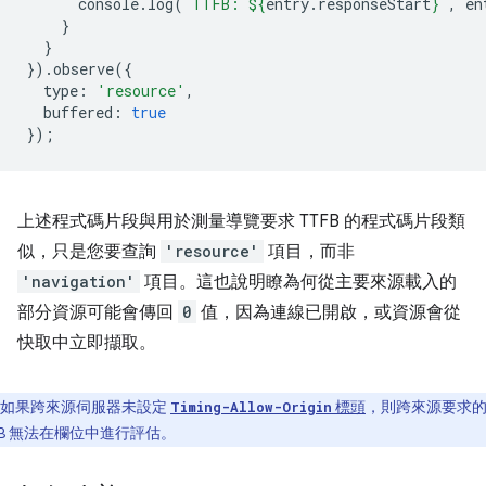
console
.
log
(
`TTFB: 
${
entry
.
responseStart
}
`
,
en
}
}
}).
observe
({
type
:
'resource'
,
buffered
:
true
});
上述程式碼片段與用於測量導覽要求 TTFB 的程式碼片段類
似，只是您要查詢
'resource'
項目，而非
'navigation'
項目。這也說明瞭為何從主要來源載入的
部分資源可能會傳回
0
值，因為連線已開啟，或資源會從
快取中立即擷取。
如果跨來源伺服器未設定
標頭
，則跨來源要求
Timing-Allow-Origin
FB 無法在欄位中進行評估。