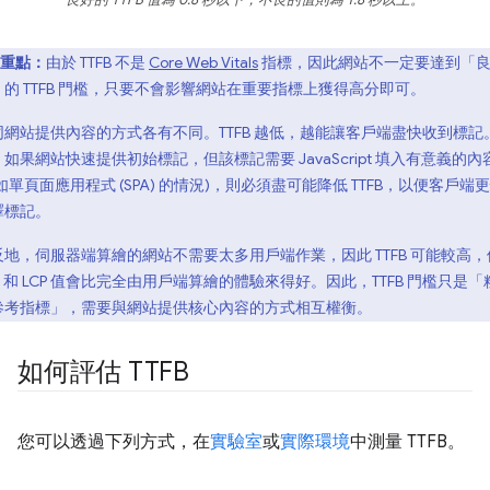
重點：
由於 TTFB 不是
Core Web Vitals
指標，因此網站不一定要達到「
」的 TTFB 門檻，只要不會影響網站在重要指標上獲得高分即可。
同網站提供內容的方式各有不同。TTFB 越低，越能讓客戶端盡快收到標記
如果網站快速提供初始標記，但該標記需要 JavaScript 填入有意義的內
如單頁面應用程式 (SPA) 的情況)，則必須盡可能降低 TTFB，以便客戶端
譯標記。
反地，伺服器端算繪的網站不需要太多用戶端作業，因此 TTFB 可能較高，
P 和 LCP 值會比完全由用戶端算繪的體驗來得好。因此，TTFB 門檻只是「
參考指標」，需要與網站提供核心內容的方式相互權衡。
如何評估 TTFB
您可以透過下列方式，在
實驗室
或
實際環境
中測量 TTFB。