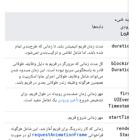
کلید شیء
ورودی
داده‌ها
LoAF
duration
مدت زمان فریم انیمیشن بلند، تا زمانی که طرح‌بندی تمام
شده باشد، اما شامل نقاشی و ترکیب‌بندی نمی‌شود.
blocking
کل مدت زمانی که مرورگر در فریم به دلیل وظایف طولانی
Duration
قادر به پاسخگویی سریع نبوده است. این زمان مسدود شدن
می‌تواند شامل وظایف طولانی اجرای جاوا اسکریپت و
همچنین هرگونه وظیفه رندر طولانی بعدی در فریم باشد.
first
مهر زمانیِ زمانِ صف‌بندیِ رویداد در طول فریم. برای
UIEvent
تشخیص شروع
تأخیر ورودی
یک تعامل مفید است.
Timestamp
start
Time
مهر زمانی شروع فریم.
render
زمانی که کار رندرینگ برای فریم آغاز شد. این شامل هرگونه
requestAnimationFrame
Start
فراخوانی
(و در صورت