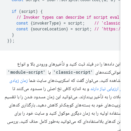
if
(
script
)
{
// Invoker types can describe if script eval 
const
{
invokerType
}
=
script
;
// 'classic-
const
{
sourceLocation
}
=
script
;
// 'https://
}
});
ر این داده‌ها را در فیلد ثبت کنید و تأخیرهای ورودی بالا و انواع
اخوانی‌کننده‌های
'classic-script'
یا
'module-script'
 مشاهده کنید، می‌توان گفت که اسکریپت‌های سایت شما
زمان زیادی
ای ارزیابی نیاز دارند
و به اندازه کافی نخ اصلی را مسدود می‌کنند تا
املات را به تأخیر بیندازند. می‌توانید این زمان مسدود شدن را با تقسیم
کریپت‌های خود به بسته‌های کوچک‌تر کاهش دهید، بارگذاری کدهای
ااستفاده اولیه را به زمان دیگری موکول کنید و سایت خود را برای
فتن کدهای بلااستفاده‌ای که می‌توانید به‌طور کامل حذف کنید، بررسی
ید.