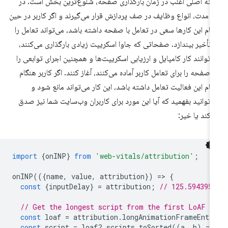
ته اصلی اغلب در زمان بارگذاری صفحه، شلوغ‌ترین بخش است. در
ن مدت، انواع وظایف در صف پردازش قرار می‌گیرند و اگر کاربر در حین
جام این کارها سعی در تعامل با صفحه داشته باشد، می‌تواند تعامل را
 تأخیر بیندازد. صفحاتی که جاوا اسکریپت زیادی بارگذاری می‌کنند،
‌توانند کار کامپایل و ارزیابی اسکریپت‌ها و همچنین اجرای توابعی را
 صفحه را برای تعامل کاربر آماده می‌کنند، آغاز کنند. اگر کاربر هنگام
جام این فعالیت تعامل داشته باشد، این کار می‌تواند مانع شود و
‌توانید بفهمید که آیا این مورد برای کاربران وب‌سایت شما نیز صدق
‌کند یا خیر:
import
{
onINP
}
from
'web-vitals/attribution'
;
onINP
(({
name
,
value
,
attribution
})
=
>
{
const
{
inputDelay
}
=
attribution
;
// 125.594395
// Get the longest script from the first LoAF e
const
loaf
=
attribution
.
longAnimationFrameEntr
const
script
=
loaf
?
.
scripts
.
toSorted
((
a
,
b
)
=
>