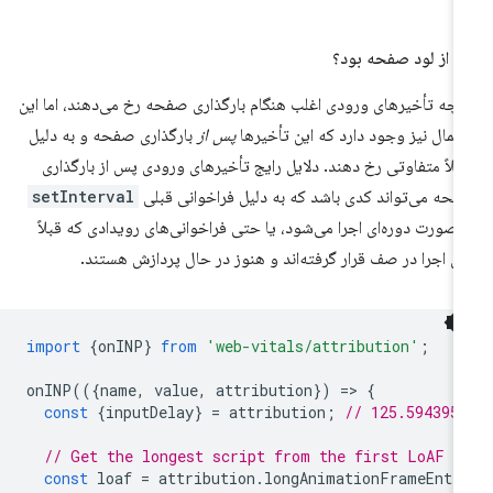
د از لود صفحه بود؟
رچه تأخیرهای ورودی اغلب هنگام بارگذاری صفحه رخ می‌دهند، اما این
تمال نیز وجود دارد که این تأخیرها
پس از
بارگذاری صفحه و به دلیل
ملاً متفاوتی رخ دهند. دلایل رایج تأخیرهای ورودی پس از بارگذاری
حه می‌تواند کدی باشد که به دلیل فراخوانی قبلی
setInterval
 صورت دوره‌ای اجرا می‌شود، یا حتی فراخوانی‌های رویدادی که قبلاً
ای اجرا در صف قرار گرفته‌اند و هنوز در حال پردازش هستند.
import
{
onINP
}
from
'web-vitals/attribution'
;
onINP
(({
name
,
value
,
attribution
})
=
>
{
const
{
inputDelay
}
=
attribution
;
// 125.594395
// Get the longest script from the first LoAF e
const
loaf
=
attribution
.
longAnimationFrameEntr