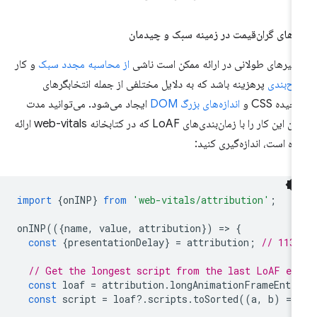
رهای گران‌قیمت در زمینه سبک و چیدمان
خیرهای طولانی در ارائه ممکن است ناشی
از محاسبه مجدد سبک
و کار
ح‌بندی
پرهزینه باشد که به دلایل مختلفی از جمله انتخابگرهای
یده CSS و
اندازه‌های بزرگ DOM
ایجاد می‌شود. می‌توانید مدت
زمان این کار را با زمان‌بندی‌های LoAF که در کتابخانه web-vitals ارائه
ه است، اندازه‌گیری کنید:
import
{
onINP
}
from
'web-vitals/attribution'
;
onINP
(({
name
,
value
,
attribution
})
=
>
{
const
{
presentationDelay
}
=
attribution
;
// 113
// Get the longest script from the last LoAF en
const
loaf
=
attribution
.
longAnimationFrameEntr
const
script
=
loaf
?
.
scripts
.
toSorted
((
a
,
b
)
=
>