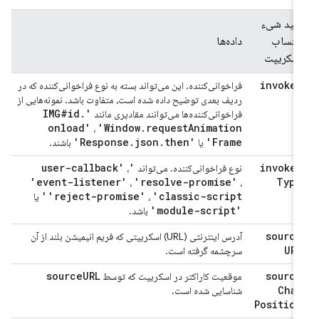
کلید شیء
انتساب
داده‌ها
اسکریپت
invoker
فراخوانی‌کننده. این می‌تواند بسته به نوع فراخوانی‌کننده که در
ردیف بعدی توضیح داده شده است، متفاوت باشد. نمونه‌هایی از
.
'IMG#id
فراخوانی‌کننده‌ها می‌توانند مقادیری مانند
onload'
'Window
.
request
Animation
،
.
json
.
then'
'Response
Frame'
یا
باشند.
'user-callback'
invoker
نوع فراخوانی‌کننده. می‌تواند
،
'event-listener'
'resolve-promise'
Type
،
،
'reject-promise'
'classic-script'
،
یا
'module-script'
باشد.
source
آدرس اینترنتی (URL) اسکریپتی که فریم انیمیشن بلند از آن
URL
سرچشمه گرفته است.
source
URL
source
موقعیت کاراکتر در اسکریپت که توسط
Char
شناسایی شده است.
Position