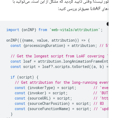
نطور نیست! وقتی تأیید کردید که مشکل از این است، می‌توانید با
ای LoAF عمیق‌تر بررسی کنید:
import
{
onINP
}
from
'web-vitals/attribution'
;
onINP
(({
name
,
value
,
attribution
})
=
>
{
const
{
processingDuration
}
=
attribution
;
// 51
// Get the longest script from LoAF covering `p
const
loaf
=
attribution
.
longAnimationFrameEntr
const
script
=
loaf
?
.
scripts
.
toSorted
((
a
,
b
)
=
>
if
(
script
)
{
// Get attribution for the long-running event
const
{
invokerType
}
=
script
;
// 'even
const
{
invoker
}
=
script
;
// 'BUTT
const
{
sourceURL
}
=
script
;
// 'http
const
{
sourceCharPosition
}
=
script
;
// 83
const
{
sourceFunctionName
}
=
script
;
// 'upda
}