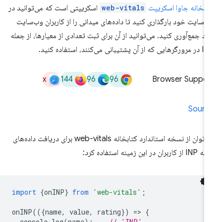
ابخانه جاوا اسکریپت
web-vitals
اسکریپتی است که می‌توانید در
‌سایت خود بارگذاری کنید تا داده‌های میدانی را از کاربران وب‌سایت
د جمع‌آوری کنید. می‌توانید از آن برای ثبت تعدادی از معیارها، از جمله
ه از آن پشتیبانی می‌کنند، استفاده کنید.
x
144
96
96
Browser Suppor
Sourc
می‌توان از نسخه استاندارد کتابخانه web-vitals برای دریافت داده‌های
 کاربران در این زمینه استفاده کرد:
import
{
onINP
}
from
'web-vitals'
;
onINP
(({
name
,
value
,
rating
})
=
>
{
console
.
log
(
name
);
// 'INP'