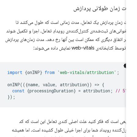
دت زمان طولانی پردازش
ت زمان پردازش یک تعامل، مدت زمانی است که طول می‌کشد تا
اخوانی‌های ثبت‌شده‌ی کنترل‌کننده‌ی رویدادِ تعامل، اجرا و تکمیل شوند
هر اتفاق دیگری که ممکن است بین آنها رخ دهد. مدت زمان‌های پردازش
 توسط کتابخانه‌ی web-vitals نمایش داده می‌شوند:
import
{
onINP
}
from
'web-vitals/attribution'
;
onINP
(({
name
,
value
,
attribution
})
=
>
{
const
{
processingDuration
}
=
attribution
;
// 51
});
یعی است که فکر کنید علت اصلی کندی تعامل این است که کد
ترل‌کننده رویداد شما برای اجرا خیلی طول کشیده است، اما همیشه