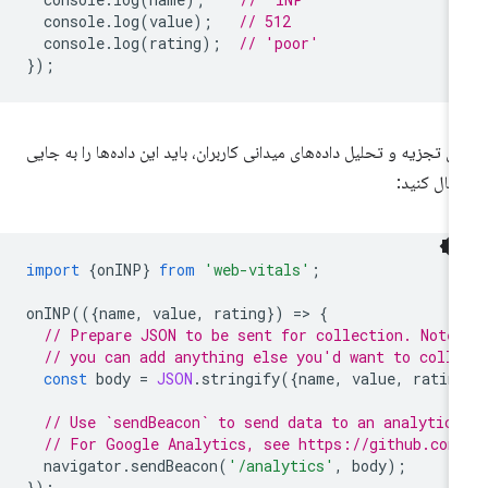
console
.
log
(
value
);
// 512
console
.
log
(
rating
);
// 'poor'
});
ای تجزیه و تحلیل داده‌های میدانی کاربران، باید این داده‌ها را به جایی
سال کنید:
import
{
onINP
}
from
'web-vitals'
;
onINP
(({
name
,
value
,
rating
})
=
>
{
// Prepare JSON to be sent for collection. Note
// you can add anything else you'd want to coll
const
body
=
JSON
.
stringify
({
name
,
value
,
ratin
// Use `sendBeacon` to send data to an analytics
// For Google Analytics, see https://github.com
navigator
.
sendBeacon
(
'/analytics'
,
body
);
});