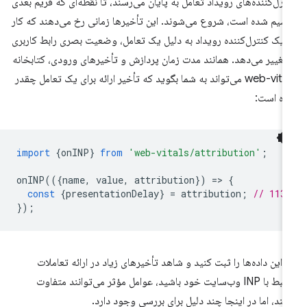
ترل‌کننده‌های رویداد تعامل به پایان می‌رسند، تا نقطه‌ای که فریم بعدی
سیم شده است، شروع می‌شوند. این تأخیرها زمانی رخ می‌دهند که کار
 یک کنترل‌کننده رویداد به دلیل یک تعامل، وضعیت بصری رابط کاربری
 تغییر می‌دهد. همانند مدت زمان پردازش و تأخیرهای ورودی، کتابخانه
web-vitals می‌تواند به شما بگوید که تأخیر ارائه برای یک تعامل چقدر
ده است:
import
{
onINP
}
from
'web-vitals/attribution'
;
onINP
(({
name
,
value
,
attribution
})
=
>
{
const
{
presentationDelay
}
=
attribution
;
// 113
});
ر این داده‌ها را ثبت کنید و شاهد تأخیرهای زیاد در ارائه تعاملات
مرتبط با INP وب‌سایت خود باشید، عوامل مؤثر می‌توانند متفاوت
شند، اما در اینجا چند دلیل برای بررسی وجود دارد.