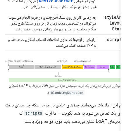
ResizeObserver
لزوم، فراخوانی
) می‌شود، اما احتمالاً
قبل از شروع هرگونه کار مربوط به استایل/لایه‌بندی.
style
And
چه زمانی کار بر روی سبک/طرح‌بندی در فریم انجام می‌شود.
Layout
می‌تواند در تشخیص مدت زمان کار بر روی سبک/طرح‌بندی
Start
هنگام محاسبه در سایر مهرهای زمانی موجود مفید باشد.
scripts
آرایه‌ای از آیتم‌ها که حاوی اطلاعات انتساب اسکریپت هستند و
به INP صفحه کمک می‌کنند.
نموداری از زمان‌بندی‌های یک فریم انیمیشن طولانی طبق API مربوط به LoAF (منهای
).
blockingDuration
ام این اطلاعات می‌توانند چیزهای زیادی در مورد اینکه چه چیزی باعث
دی یک تعامل می‌شود به شما بگویند—اما آرایه
scripts
که
ای LoAF نشان می‌دهند باید مورد توجه ویژه باشند: