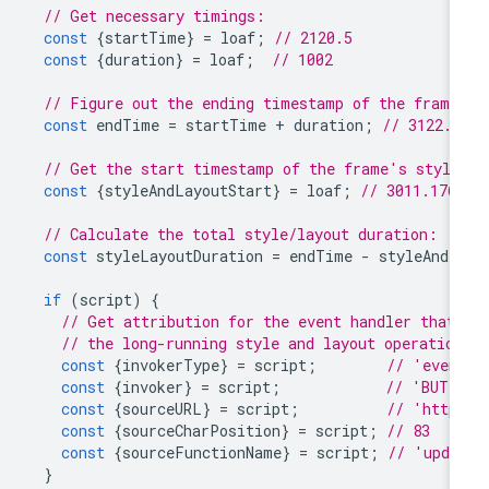
// Get necessary timings:
const
{
startTime
}
=
loaf
;
// 2120.5
const
{
duration
}
=
loaf
;
// 1002
// Figure out the ending timestamp of the frame
const
endTime
=
startTime
+
duration
;
// 3122.5
// Get the start timestamp of the frame's style
const
{
styleAndLayoutStart
}
=
loaf
;
// 3011.176
// Calculate the total style/layout duration:
const
styleLayoutDuration
=
endTime
-
styleAndL
if
(
script
)
{
// Get attribution for the event handler that
// the long-running style and layout operatio
const
{
invokerType
}
=
script
;
// 'even
const
{
invoker
}
=
script
;
// 'BUTT
const
{
sourceURL
}
=
script
;
// 'http
const
{
sourceCharPosition
}
=
script
;
// 83
const
{
sourceFunctionName
}
=
script
;
// 'upda
}