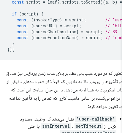
const
script
=
loaf
?
.
scripts
.
toSorted
((
a
,
b
)
=
>
if
(
script
)
{
const
{
invokerType
}
=
script
;
// 'user
const
{
sourceURL
}
=
script
;
// 'http
const
{
sourceCharPosition
}
=
script
;
// 83
const
{
sourceFunctionName
}
=
script
;
// 'upda
}
});
انطور که در مورد عیب‌یابی مقادیر بالای مدت زمان پردازش نیز صادق
ت، تأخیرهای ورودی بالا به دلایلی که قبلاً ذکر شد، داده‌های دقیقی از
تساب اسکریپت به شما ارائه می‌دهد. با این حال، تفاوت این است که
ع فراخوانی‌کننده بر اساس ماهیت کاری که تعامل را به تأخیر انداخته
ت، تغییر خواهد کرد:
'user-callback'
نشان می‌دهد که وظیفه مسدود
کردن از
setTimeout
،
setInterval
یا حتی