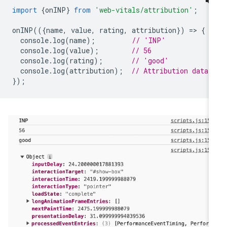
import
{
onINP
}
from
'web-vitals/attribution'
;
onINP
(({
name
,
value
,
rating
,
attribution
})
=
>
{
console
.
log
(
name
);
// 'INP'
console
.
log
(
value
);
// 56
console
.
log
(
rating
);
// 'good'
console
.
log
(
attribution
);
// Attribution data 
});