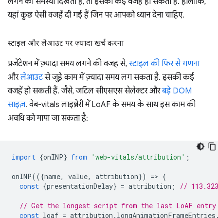
लगने की समस्या दिखती है, तो इसकी कई वजहें हो सकती हैं. हालांकि,
यहां कुछ ऐसी वजहें दी गई हैं जिन पर आपको ध्यान देना चाहिए.
स्टाइल और लेआउट पर ज़्यादा खर्च करना
प्रजेंटेशन में ज़्यादा समय लगने की वजह से,
स्टाइल की फिर से गणना
और
लेआउट
से जुड़े काम में ज़्यादा समय लग सकता है. इसकी कई
वजहें हो सकती हैं. जैसे, जटिल सीएसएस सेलेक्टर और
बड़े DOM
साइज़
. वेब-vitals लाइब्रेरी में LoAF के समय के साथ इस काम की
अवधि को मापा जा सकता है:
import
{
onINP
}
from
'web-vitals/attribution'
;
onINP
(({
name
,
value
,
attribution
})
=
>
{
const
{
presentationDelay
}
=
attribution
;
// 113.32
// Get the longest script from the last LoAF entry
const
loaf
=
attribution
.
longAnimationFrameEntries