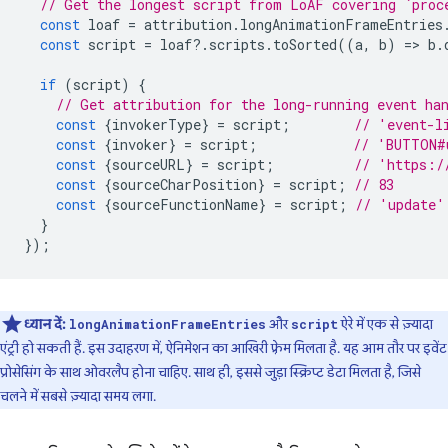
// Get the longest script from LoAF covering `proc
const
loaf
=
attribution
.
longAnimationFrameEntries
const
script
=
loaf
?
.
scripts
.
toSorted
((
a
,
b
)
=
>
b
.
if
(
script
)
{
// Get attribution for the long-running event ha
const
{
invokerType
}
=
script
;
// 'event-l
const
{
invoker
}
=
script
;
// 'BUTTON#
const
{
sourceURL
}
=
script
;
// 'https:/
const
{
sourceCharPosition
}
=
script
;
// 83
const
{
sourceFunctionName
}
=
script
;
// 'update'
}
});
ध्यान दें:
और
ऐरे में एक से ज़्यादा
longAnimationFrameEntries
script
एंट्री हो सकती हैं. इस उदाहरण में, ऐनिमेशन का आखिरी फ़्रेम मिलता है. यह आम तौर पर इवेंट
प्रोसेसिंग के साथ ओवरलैप होना चाहिए. साथ ही, इससे जुड़ा स्क्रिप्ट डेटा मिलता है, जिसे
चलने में सबसे ज़्यादा समय लगा.