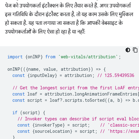
पेज को उपयोगकर्ता इंटरैक्शन के लिए तैयार करते हैं. अगर उपयोगकर्ता
इस गतिविधि के दौरान इंटरैक्ट करता है, तो यह काम उसके लिए मुश्किल
हो सकता है. यह पता लगाया जा सकता है कि आपकी वेबसाइट के
उपयोगकर्ताओं के लिए ऐसा हो रहा है या नहीं:
import
{
onINP
}
from
'web-vitals/attribution'
;
onINP
(({
name
,
value
,
attribution
})
=
>
{
const
{
inputDelay
}
=
attribution
;
// 125.59439536
// Get the longest script from the first LoAF entr
const
loaf
=
attribution
.
longAnimationFrameEntries
const
script
=
loaf
?
.
scripts
.
toSorted
((
a
,
b
)
=
>
b
.
if
(
script
)
{
// Invoker types can describe if script eval blo
const
{
invokerType
}
=
script
;
// 'classic-scr
const
{
sourceLocation
}
=
script
;
// 'https://exa
}