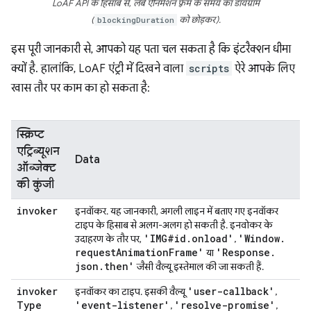
LoAF API के हिसाब से, लंबे ऐनिमेशन फ़्रेम के समय का डायग्राम
(
blockingDuration
को छोड़कर).
इस पूरी जानकारी से, आपको यह पता चल सकता है कि इंटरैक्शन धीमा
क्यों है. हालांकि, LoAF एंट्री में दिखने वाला
scripts
ऐरे आपके लिए
खास तौर पर काम का हो सकता है:
स्क्रिप्ट
एट्रिब्यूशन
Data
ऑब्जेक्ट
की कुंजी
invoker
इनवॉकर. यह जानकारी, अगली लाइन में बताए गए इनवॉकर
टाइप के हिसाब से अलग-अलग हो सकती है. इनवोकर के
'IMG#id
.
onload'
'Window
.
उदाहरण के तौर पर,
,
request
Animation
Frame'
'Response
.
या
json
.
then'
जैसी वैल्यू इस्तेमाल की जा सकती हैं.
invoker
'user-callback'
इनवॉकर का टाइप. इसकी वैल्यू
,
Type
'event-listener'
'resolve-promise'
,
,