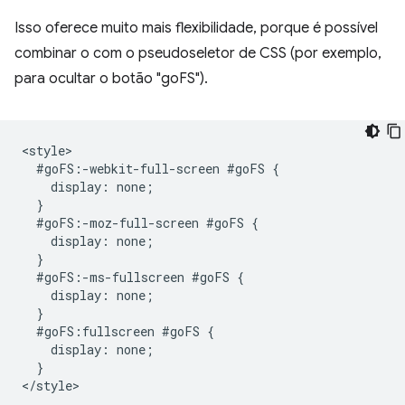
Isso oferece muito mais flexibilidade, porque é possível
combinar o com o pseudoseletor de CSS (por exemplo,
para ocultar o botão "goFS").
<style>

  #goFS:-webkit-full-screen #goFS {

    display: none;

  }

  #goFS:-moz-full-screen #goFS {

    display: none;

  }

  #goFS:-ms-fullscreen #goFS {

    display: none;

  }

  #goFS:fullscreen #goFS {

    display: none;

  }
