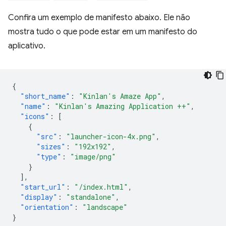
Confira um exemplo de manifesto abaixo. Ele não
mostra tudo o que pode estar em um manifesto do
aplicativo.
{
"short_name"
:
"Kinlan's Amaze App"
,
"name"
:
"Kinlan's Amazing Application ++"
,
"icons"
:
[
{
"src"
:
"launcher-icon-4x.png"
,
"sizes"
:
"192x192"
,
"type"
:
"image/png"
}
],
"start_url"
:
"/index.html"
,
"display"
:
"standalone"
,
"orientation"
:
"landscape"
}