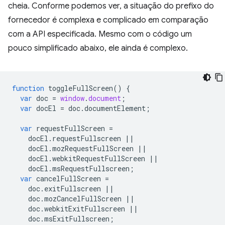
cheia. Conforme podemos ver, a situação do prefixo do
fornecedor é complexa e complicado em comparação
com a API especificada. Mesmo com o código um
pouco simplificado abaixo, ele ainda é complexo.
function
toggleFullScreen
()
{
var
doc
=
window
.
document
;
var
docEl
=
doc
.
documentElement
;
var
requestFullScreen
=
docEl
.
requestFullscreen
||
docEl
.
mozRequestFullScreen
||
docEl
.
webkitRequestFullScreen
||
docEl
.
msRequestFullscreen
;
var
cancelFullScreen
=
doc
.
exitFullscreen
||
doc
.
mozCancelFullScreen
||
doc
.
webkitExitFullscreen
||
doc
.
msExitFullscreen
;