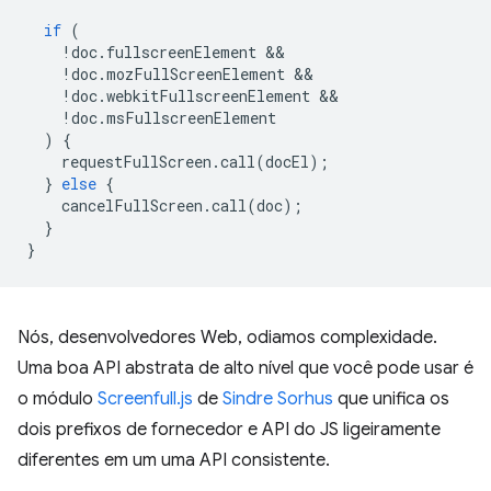
if
(
!
doc
.
fullscreenElement
!
doc
.
mozFullScreenElement
!
doc
.
webkitFullscreenElement
!
doc
.
msFullscreenElement
)
{
requestFullScreen
.
call
(
docEl
);
}
else
{
cancelFullScreen
.
call
(
doc
);
}
}
Nós, desenvolvedores Web, odiamos complexidade.
Uma boa API abstrata de alto nível que você pode usar é
o módulo
Screenfull.js
de
Sindre Sorhus
que unifica os
dois prefixos de fornecedor e API do JS ligeiramente
diferentes em um uma API consistente.