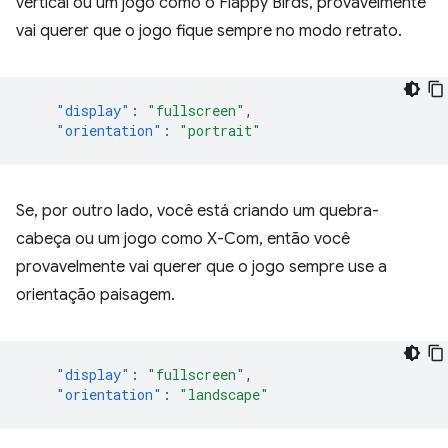
vertical ou um jogo como o Flappy Birds, provavelmente
vai querer que o jogo fique sempre no modo retrato.
"display"
:
"fullscreen"
,
"orientation"
:
"portrait"
Se, por outro lado, você está criando um quebra-
cabeça ou um jogo como X-Com, então você
provavelmente vai querer que o jogo sempre use a
orientação paisagem.
"display"
:
"fullscreen"
,
"orientation"
:
"landscape"