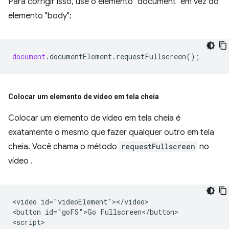
Para corrigir isso, use o elemento "document" em vez do
elemento "body":
document
.
documentElement
.
requestFullscreen
();
Colocar um elemento de vídeo em tela cheia
Colocar um elemento de vídeo em tela cheia é
exatamente o mesmo que fazer qualquer outro em tela
cheia. Você chama o método
requestFullscreen
no
vídeo .
<video id="videoElement"></video>

<button id="goFS">Go Fullscreen</button>

<script>
