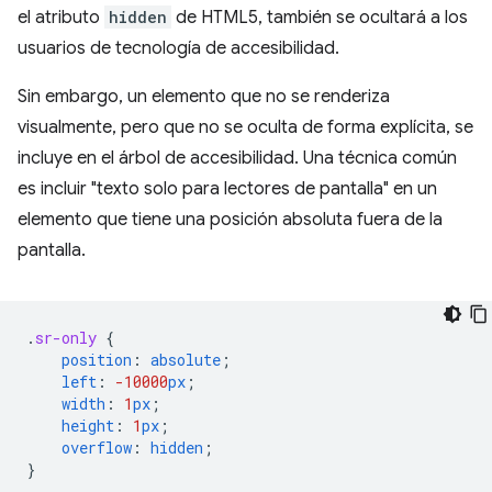
el atributo
hidden
de HTML5, también se ocultará a los
usuarios de tecnología de accesibilidad.
Sin embargo, un elemento que no se renderiza
visualmente, pero que no se oculta de forma explícita, se
incluye en el árbol de accesibilidad. Una técnica común
es incluir "texto solo para lectores de pantalla" en un
elemento que tiene una posición absoluta fuera de la
pantalla.
.
sr-only
{
position
:
absolute
;
left
:
-10000
px
;
width
:
1
px
;
height
:
1
px
;
overflow
:
hidden
;
}