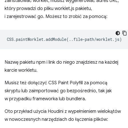
zainstalować worklet, musisz wygenerować adres URL,
który prowadzi do pliku worklet.js pakietu,
i zarejestrować go. Możesz to zrobić za pomocą:
CSS
.
paintWorklet
.
addModule
(..
file
-
path
/
worklet
.
js
)
Nazwę pakietu npm i link do niego znajdziesz na każdej
karcie workletu.
Musisz też dołączyć CSS Paint Polyfill za pomocą
skryptu lub zaimportować go bezpośrednio, tak jak
w przypadku frameworka lub bundlera.
Oto przykład użycia Houdini z wypełnieniem wielokątów
w nowoczesnych narzędziach do łączenia plików: