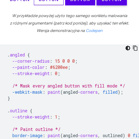
W przykładzie powyżej użyto tego samego workletu malowania
z różnymi argumentami (patrz kod poniżej), aby uzyskać ten efekt.
Wersja demonstracyjna na
Codepen
.
angled
{
--corner-radius
:
15
0
0
0
;
--paint-color
:
#6200ee
;
--stroke-weight
:
0
;
/* Mask every angled button with fill mode */
-webkit-
mask
:
paint
(
angled
-corners
,
filled
);
}
.
outline
{
--stroke-weight
:
1
;
/* Paint outline */
border-image
:
paint
(
angled
-corners
,
outlined
)
0
fi