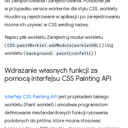
do zaimportowania i zarejestrowania. Podobnie jak
w przypadku service workerów dla stylu CSS, worklety
Houdini są rejestrowane w aplikacji i po zarejestrowaniu
można ich używać w CSS według nazwy.
Napisz plik workletu Zarejestruj moduł workletu
(
CSS.paintWorklet.addModule(workletURL)
) Użyj
workletu (
background: paint(confetti)
)
Wdrażanie własnych funkcji za
pomocą interfejsu CSS Painting API
Interfejs CSS Painting API
jest przykładem takiego
workletu (Paint worklet) i umożliwia programistom
definiowanie niestandardowych funkcji rysowania
podobnych do płótna, które można stosować