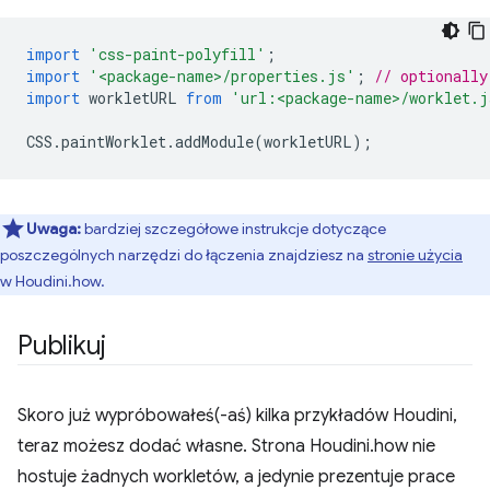
import
'css-paint-polyfill'
;
import
'<package-name>/properties.js'
;
// optionally
import
workletURL
from
'url:<package-name>/worklet.j
CSS
.
paintWorklet
.
addModule
(
workletURL
);
Uwaga:
bardziej szczegółowe instrukcje dotyczące
poszczególnych narzędzi do łączenia znajdziesz na
stronie użycia
w Houdini.how.
Publikuj
Skoro już wypróbowałeś(-aś) kilka przykładów Houdini,
teraz możesz dodać własne. Strona Houdini.how nie
hostuje żadnych workletów, a jedynie prezentuje prace