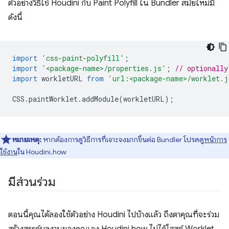
ตัวอย่างวิธีใช้ Houdini กับ Paint Polyfill ใน Bundler สมัยใหม่มี
ดังนี้
import
'css-paint-polyfill'
;
import
'<package-name>/properties.js'
;
// optionally
import
workletURL
from
'url:<package-name>/worklet.j
CSS
.
paintWorklet
.
addModule
(
workletURL
);
หมายเหตุ:
หากต้องการดูวิธีการที่เจาะจงมากขึ้นต่อ Bundler โปรดดู
หน้าการ
ใช้งาน
ใน Houdini.how
มีส่วนร่วม
ตอนนี้คุณได้ลองใช้ตัวอย่าง Houdini ไปบ้างแล้ว ถึงตาคุณที่จะร่วม
สร้างสรรค์ผลงานของคุณเอง Houdini.how ไม่ได้โฮสต์ Worklet