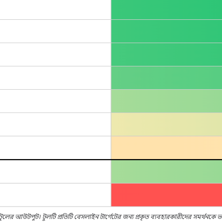
ুলের আউটপুট। টুলটি প্রতিটি বেসলাইন টার্গেটের জন্য প্রকৃত ব্যবহারকারীদের সমর্থনকে 