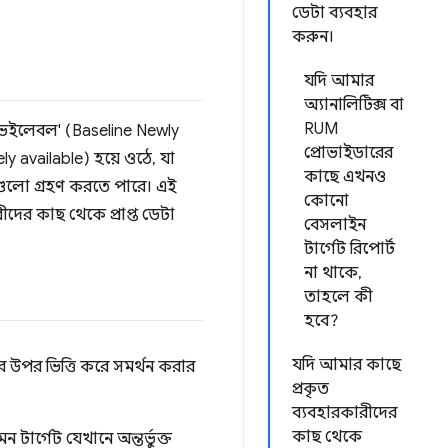
ডেটা ব্যবহার
করুন।
যদি আমার
অ্যানালিটিক্স বা
RUM
যাভেইলেবল' (Baseline Newly
প্রোভাইডারের
y available) হয়ে ওঠে, যা
কাছে এখনও
রগুলো গ্রহণ করতে পারে। এই
কোনো
দের কাছ থেকে প্রাপ্ত ডেটা
বেসলাইন
টার্গেট রিপোর্ট
না থাকে,
তাহলে কী
হবে?
যদি আমার কাছে
 উপর ভিত্তি করে সমর্থন করার
প্রকৃত
ব্যবহারকারীদের
কাছ থেকে
ার্গেট যেখানে অন্তর্ভুক্ত