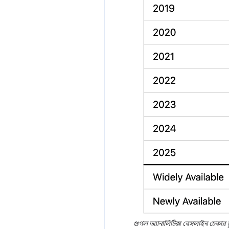
গুগল অ্যানালিটিক্স বেসলাইন চেকার ট