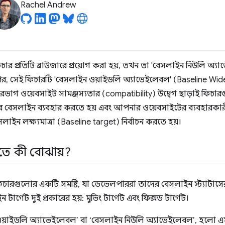
Rachel Andrew
ফিচার প্রতিটি ব্রাউজারে প্রয়োগ করা হয়, তখন তা 'বেসলাইন নিউলি অ্
 পর, সেই ফিচারটি 'বেসলাইন ওয়াইডলি অ্যাভেইলেবল' (Baseline Widel
রভাগ ওয়েবসাইট সামঞ্জস্যতার (compatibility) উদ্বেগ ছাড়াই ফিচা
ভাবে বেসলাইন ব্যবহার করতে হয় এবং আপনার ওয়েবসাইটের ব্যবহারকারী
ইন লক্ষ্যমাত্রা (Baseline target) নির্বাচন করতে হয়।
তে কী বোঝায়?
িচারগুলোর একটি সমষ্টি, যা ডেভেলপাররা তাদের বেসলাইন স্ট্যাটাসের
ার্গেট দুই প্রকারের হয়: মুভিং টার্গেট এবং ফিক্সড টার্গেট।
 ওয়াইডলি অ্যাভেইলেবল’ বা ‘বেসলাইন নিউলি অ্যাভেইলেবল’, হলো এমন ট