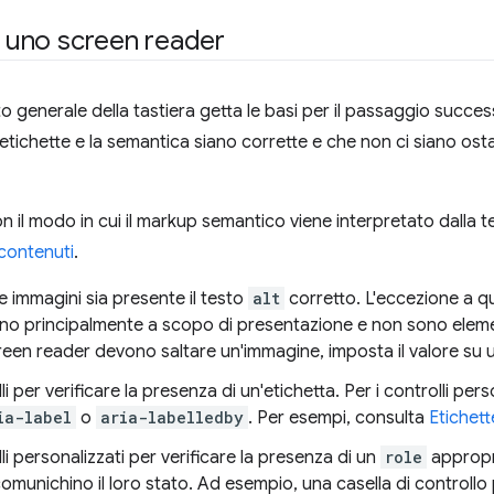
on uno screen reader
o generale della tastiera getta le basi per il passaggio succes
 etichette e la semantica siano corrette e che non ci siano osta
 il modo in cui il markup semantico viene interpretato dalla t
 contenuti
.
le immagini sia presente il testo
alt
corretto. L'eccezione a qu
no principalmente a scopo di presentazione e non sono element
creen reader devono saltare un'immagine, imposta il valore su 
lli per verificare la presenza di un'etichetta. Per i controlli pe
ia-label
o
aria-labelledby
. Per esempi, consulta
Etichett
lli personalizzati per verificare la presenza di un
role
appropri
omunichino il loro stato. Ad esempio, una casella di controllo