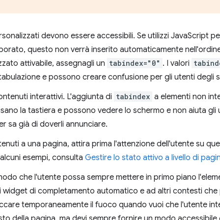
 personalizzati devono essere accessibili. Se utilizzi JavaScript
borato, questo non verrà inserito automaticamente nell'ordin
zzato attivabile, assegnagli un
tabindex="0"
. I valori
tabind
 tabulazione e possono creare confusione per gli utenti degli 
contenuti interattivi. L'aggiunta di
tabindex
a elementi non inte
e usano la tastiera e possono vedere lo schermo e non aiuta gli 
r sa già di doverli annunciare.
enuti a una pagina, attira prima l'attenzione dell'utente su qu
 alcuni esempi, consulta
Gestire lo stato attivo a livello di pagi
in modo che l'utente possa sempre mettere in primo piano l'el
ai widget di completamento automatico e ad altri contesti che
loccare temporaneamente il fuoco quando vuoi che l'utente int
sto della pagina, ma devi sempre fornire un modo accessibile d