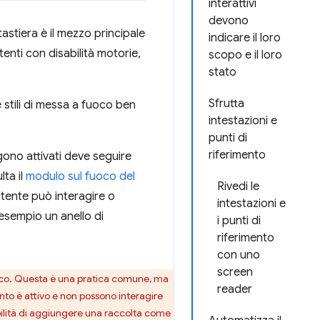
interattivi
devono
astiera è il mezzo principale
indicare il loro
enti con disabilità motorie,
scopo e il loro
stato
Sfrutta
 stili di messa a fuoco ben
intestazioni e
punti di
riferimento
ngono attivati deve seguire
lta il
modulo sul fuoco del
Rivedi le
utente può interagire o
intestazioni e
 esempio un anello di
i punti di
riferimento
con uno
screen
fuoco. Questa è una pratica comune, ma
reader
ento è attivo e non possono interagire
ssibilità di aggiungere una raccolta come