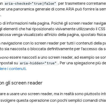
un
aria-checked="true|false"
per trasmettere correttamen
per una panoramica generale di come ARIA può fornire la sem
.
o di informazioni nella pagina. Poiché gli screen reader naviga
elementi che hai riposizionato visivamente utilizzando il CSS
cosa venga visualizzato all'inizio della pagina, spostalo fisic
 navigazione con lo screen reader per tutti i contenuti della p
to sia nascosta o bloccata definitivamente per l'accesso da 
vono
essere nascosti a uno screen reader, ad esempio se son
mpostali su
aria-hidden="true"
. Per una spiegazione più de
re i contenuti
.
con gli screen reader
are a usare uno screen reader, ma in realtà sono piuttosto intu
ò svolgere questa operazione con pochi semplici comandi chia