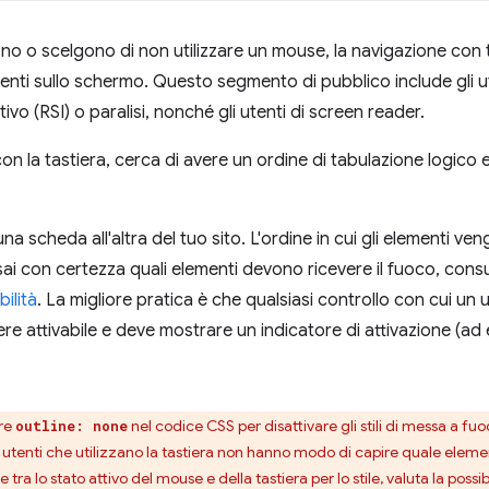
no o scelgono di non utilizzare un mouse, la navigazione con t
menti sullo schermo. Questo segmento di pubblico include gli ut
tivo (RSI) o paralisi, nonché gli utenti di screen reader.
on la tastiera, cerca di avere un ordine di tabulazione logico e
una scheda all'altra del tuo sito. L'ordine in cui gli elementi ve
ai con certezza quali elementi devono ricevere il fuoco, consu
ilità
. La migliore pratica è che qualsiasi controllo con cui un 
ere attivabile e deve mostrare un indicatore di attivazione (ad
are
nel codice CSS per disattivare gli stili di messa a 
outline: none
li utenti che utilizzano la tastiera non hanno modo di capire quale elem
e tra lo stato attivo del mouse e della tastiera per lo stile, valuta la po