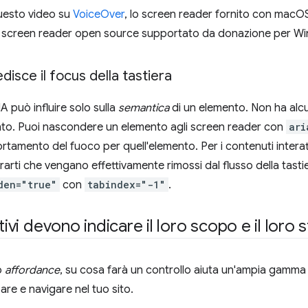
questo video su
VoiceOver
, lo screen reader fornito con macOS.
o screen reader open source supportato da donazione per W
isce il focus della tastiera
 può influire solo sulla
semantica
di un elemento. Non ha alcu
nto. Puoi nascondere un elemento agli screen reader con
ari
tamento del fuoco per quell'elemento. Per i contenuti interat
rarti che vengano effettivamente rimossi dal flusso della tast
den="true"
con
tabindex="-1"
.
tivi devono indicare il loro scopo e il loro 
o
affordance
, su cosa farà un controllo aiuta un'ampia gamma
zare e navigare nel tuo sito.