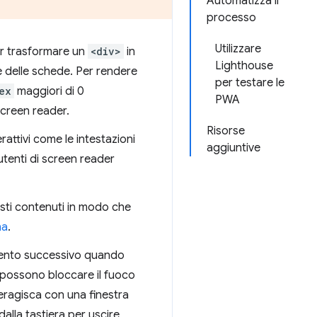
Automatizza il
processo
Utilizzare
 per trasformare un
<div>
in
Lighthouse
e delle schede. Per rendere
per testare le
ex
maggiori di 0
PWA
screen reader.
Risorse
rattivi come le intestazioni
aggiuntive
utenti di screen reader
esti contenuti in modo che
na
.
emento successivo quando
 possono bloccare il fuoco
eragisca con una finestra
alla tastiera per uscire